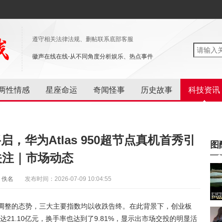
遵守相关法律法规、删帖联系底部客服
徽声在线在线-从不同角度分析娱乐、热点事件
两性情感
星座命运
奇闻怪事
历史故事
科技资讯
启，华为Atlas 950超节点真机首秀引
图
关注｜市场动态
：佚名
发布时间：2026-07-09 10:04:55
荡调整的态势，三大主要指数均以收跌告终。在此背景下，创业板
高达21.10亿元，换手率也达到了9.81%，显示出市场交投的明显活