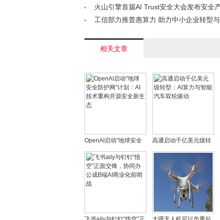
苏炳添现身催交付< /a>
路< /a>
火山引擎首届AI Trust安全大会发布安全
/a>
工信部力推普惠算力 助力中小企业转型与
地< /a>
相关文章
OpenAI启动"地球安全
高通启动千亿美元级转
防护网"计划：AI技术重
型：AI算力与智能汽车
构开源安全新生态
双轮驱动
飞书aily与钉钉“悟空”正
大疆无人机可以负重起