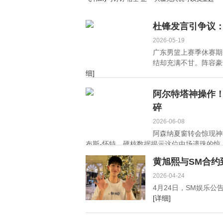
面交锋，协同办公成B端
飞么？无人机为什么会
AI商业化前哨战
炸机
杜锋发言引争议
2026-05-19
广东男篮上赛季休赛期
结却充满不甘。阵容豪
细]
阿尔特塔神操作
碎
2026-06-08
阿森纳夏窗转会惊现神
布斯-怀特。硬核数据揭示这位中场遗珠的惊人
黄旭熙与SM合约
2026-04-24
4月24日，SM娱乐公
[详细]