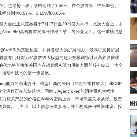
279）也逆势上涨，涨幅达到了1.55%。在个股方面，中际旭创、
为0.57%、0.15%和0.65%。
能大会已正式宣布将于7月17日至20日盛大举行。此次大会上，由
Atlas 950真机将首次揭开神秘面纱，与公众见面。这一重磅消息
点以单柜64卡作为基础配置，并具备强大的扩展能力，最高可支持扩展
国内首款专门针对万亿参数级大模型的超大规模训练以及高并发推理
950的落地将直接填补国内在超算级AI算力供给方面的核心缺口，为全
推动AI技术的进一步发展。
ding能力的迅速提升，模型厂商的ARR（年度经常性收入）和CSP
化进程正在加快落地。同时，AgentToken的消耗量也大幅增
算力相关产品的价格在今年内密集上调，市场供需关系紧张。投资
图
资风险。（声明：以上信息仅供参考，并不构成任何投资建议。投