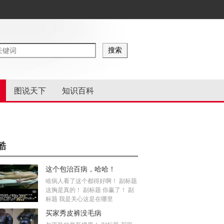
图说天下
知识百科
酷
这个包治百病，哈哈！
啥病人看了这个都得好啊！ 副标题
这胸是真的！ 副标题 你赢了！ 副
标题 我是关心这是在哪里
买家秀皮裤没毛病