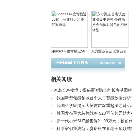
SpaceX年度亏损近50
东方甄选首店试营业引
亿，商业航天之路任重
爆中关村 孙进亲推会员
道远
体系背后的战略转型
相关阅读
冰岛长寿秘境：揭秘百岁隐士的长寿基因密码<
我国新型储能领域首个人工智能数据分析
启用< /a>
我国科学家揭示大脑皮层双重起源之谜< /
韩国发布重大芯片战略 520万亿韩元助力A
/a>
新一代小米SU7起售价21.99万元，较前代
元！雷军坦言定价压力大，门把手安全设计
科学家创业典范：赛诺根在衰老干预领域