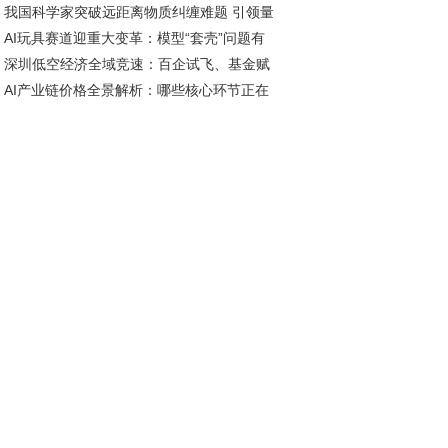
我国科学家突破远距离物质纠缠难题 引领量
，性价比之外更有硬实力
AI玩具赛道迎重大变革：模型“套壳”问题有
网络未来发展方向
深圳低空经济全域竞速：百企试飞、基金赋
短期解决，智能体研发加速推进
AI产业链价格全景解析：哪些核心环节正在
、标准引领
历涨价潮？