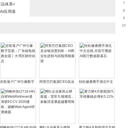
7
势
产品体系<
8
子
AI应用落
9
望
10
能
经
谷歌落户广州引爆数字
阿里巴巴集团CEO吴泳
轻松健康携手湖北中文
贸易；广东核电领跑全
铭深度剖析：AI商业化
在线 共筑可溯源AI医疗
国丨大湾区财经动态
进程与回报周期展望
数据新基石
明略科技(2718.HK)自研
网红企业家风云榜新
赛力斯4月新能源汽车销