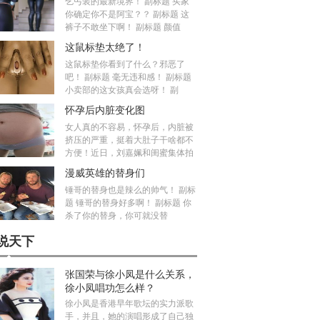
乞丐装的最新境界！ 副标题 买家
你确定你不是阿宝？？ 副标题 这
裤子不敢坐下啊！ 副标题 颜值
这鼠标垫太绝了！
这鼠标垫你看到了什么？邪恶了
吧！ 副标题 毫无违和感！ 副标题
小卖部的这女孩真会选呀！ 副
怀孕后内脏变化图
女人真的不容易，怀孕后，内脏被
挤压的严重，挺着大肚子干啥都不
方便！近日，刘嘉姵和闺蜜集体拍
漫威英雄的替身们
锤哥的替身也是辣么的帅气！ 副标
题 锤哥的替身好多啊！ 副标题 你
杀了你的替身，你可就没替
说天下
张国荣与徐小凤是什么关系，
徐小凤唱功怎么样？
徐小凤是香港早年歌坛的实力派歌
手，并且，她的演唱形成了自己独