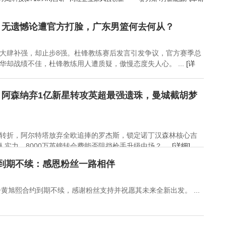
WebRetriever基准获
篇：雷军引领潮流，俞
量稳步增长5.22%
ECCV 2026接收，破解
敏洪逆袭超越董明珠
：无遗憾论遭官方打脸，广东男篮何去何从？
Web Agent评测难题
大肆补强，却止步8强。杜锋教练赛后发言引发争议，官方赛季总
华却战绩不佳，杜锋教练用人遭质疑，傲慢态度失人心。 ...
[详
！阿森纳弃1亿新星转攻英超最强遗珠，曼城截胡梦
转折，阿尔特塔放弃全欧追捧的罗杰斯，锁定诺丁汉森林核心吉
实力，8000万英镑转会费能否阻挡枪手升级中场？ ...
[详细]
到期不续：感恩粉丝一路相伴
告黄旭熙合约到期不续，感谢粉丝支持并祝愿其未来全新出发。 ...