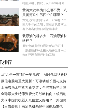
特的风格，因此，从1969年开始
黄河大铁牛为什么晒不烫，八
只黄河铁牛另四个在哪里？
黄河是我们的母亲河，它孕育了中
国几千年的文明，而在古代黄河上
有个著名的渡口叫做蒲津渡
装原油的桶多大，石油原油长
啥样？
原油也就是我们通常所说的石油，
一般是指那种直接从油井里开采出
来的还没有进行过加工和
讯排行
从“几年一遇”到“一年几遇”，AI时代网络攻防
微信电脑端重大更新：可滚动截长图与支持
衡加剧 奇安信齐向东：主战场转向制造业与服
上海布局太空算力新赛道，全球首颗光计算
语音功能上线
业
全球最大比特币资管公司战略转向：或启动
星研制正式启动
为何中国的机器人既便宜又好用？（外国网
规模抛售计划
【出海聚焦】石油危机凸显中国电动车优
热议中国机器人⑨）