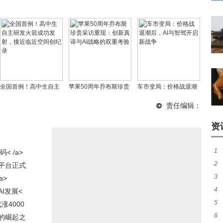
全国首例！高中生自主
苹果50周年乔布斯珍贵
车市变局：价格战退潮
研发火箭成功发射，接
采访重现：创新真谛与
后，AI与智驾开启新战
责任编辑：
近临近空间创纪录
AI战略的双重考验
争
资
1
 /a>
2
失
平台正式
3
发
a>
务
4
卫
I发展<
5
大
涨4000
6
友
获赞，舒淇
的崛起之