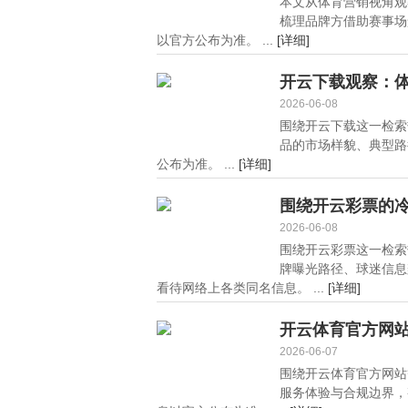
本文从体育营销视角观
梳理品牌方借助赛事场
以官方公布为准。 ...
[详细]
开云下载观察：
2026-06-08
围绕开云下载这一检索
品的市场样貌、典型路
公布为准。 ...
[详细]
围绕开云彩票的
2026-06-08
围绕开云彩票这一检索
牌曝光路径、球迷信息
看待网络上各类同名信息。 ...
[详细]
开云体育官方网
2026-06-07
围绕开云体育官方网站
服务体验与合规边界，