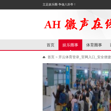
立足娱乐圈·争做八卦帝！
首页
娱乐圈事
体育圈事
首页
>
开云体育登录_官网入口_安全便捷