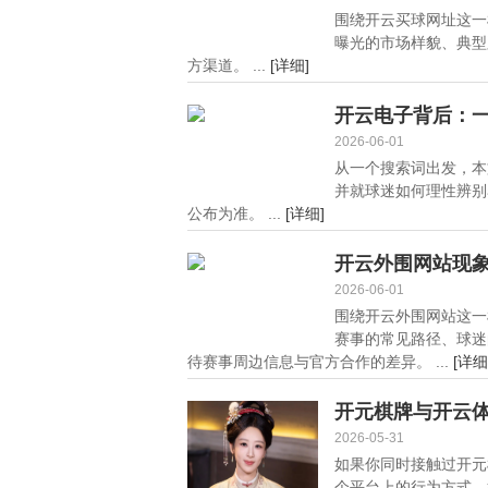
围绕开云买球网址这一
曝光的市场样貌、典型
方渠道。 ...
[详细]
开云电子背后：
2026-06-01
从一个搜索词出发，本
并就球迷如何理性辨别
公布为准。 ...
[详细]
开云外围网站现
2026-06-01
围绕开云外围网站这一
赛事的常见路径、球迷
待赛事周边信息与官方合作的差异。 ...
[详细
开元棋牌与开云
2026-05-31
如果你同时接触过开元
个平台上的行为方式，往