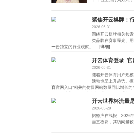
聚焦开云棋牌：
2026-05-31
围绕开云棋牌相关检索
类品牌在赛事曝光、用
一份独立的行业观察。 ...
[详细]
开云体育登录_官
与钓鱼链接
2026-05-31
随着开云体育用户规模
活动也呈上升趋势。据网
育官网入口”相关的仿冒网站数量同比增长约
入口、防范钓鱼网站的实用指南。 ...
[详细]
开云世界杯流量是2
2026-05-28
据徽声在线报：202
垂直板块，其访问量较2