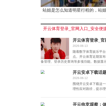
站姐是怎么知道明星行程的，站
不是都很有钱？
开云体育登录_官网入口_安全便
开云体育登录_官
2026-06-13
随着数字体育娱乐平台
点。开云体育近期宣布
备管理、登录历史查询等多项功能。数据显
65%。 ...
[详细]
开云安卓下载话
2026-06-12
围绕开云安卓下载这一
理性应对路径，提示理
开云电竞观察：