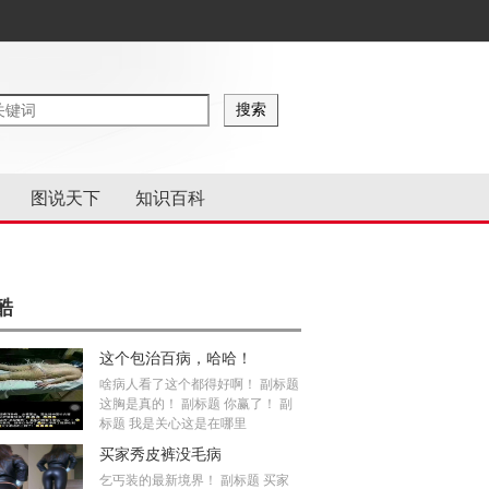
图说天下
知识百科
酷
这个包治百病，哈哈！
啥病人看了这个都得好啊！ 副标题
这胸是真的！ 副标题 你赢了！ 副
标题 我是关心这是在哪里
买家秀皮裤没毛病
乞丐装的最新境界！ 副标题 买家