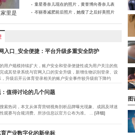
件是怎么回事？
童星香奈儿现在的照片，黄誉博向香奈儿表
白俩人恋爱了？
岑丽香减肥前后照片，她瘦了之后好美照片
姐家里是
捷
网入口_安全便捷：平台升级多重安全防护
的用户规模持续扩大，账户安全和登录便捷性成为用户关注的焦
完成其登录系统与官网入口的安全升级，新增生物识别登录、设
示，升级后开云体育登录相关的账户安全事件较升级前下降约
题：值得讨论的几个问题
图
搜索热词，本文从体育营销视角剖析品牌曝光现象、成因及球迷
性观赛与合规消费。所涉信息以官方公布为准。 ...
[详细]
体育产业数字化的新坐标