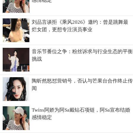
感情稳定
刘品言谈拒《乘风2026》邀约：曾是跳舞最
烂女团，更想专注演员事业
音乐节番位之争：粉丝诉求与行业生态的平衡
挑战
陶昕然怒怼营销号，否认与芒果台合作终止传
闻
Twins阿娇为阿Sa戴钻石项链，阿Sa宣布结婚
感情稳定