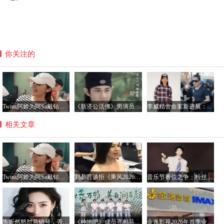
你关注的
Twins阿娇为阿Sa戴钻石项链，阿Sa宣布结婚感情稳定
《新济公活佛》男演员何明翰自曝患间歇性房颤：或因工作强度大，生活作息不规律
李威精舍命案新进展：受害人家属达成和解 盼法院从轻判决
相关文章
Twins阿娇为阿Sa戴钻石项链，阿Sa宣布结婚感情稳定
刘品言谈拒《乘风2026》邀约：曾是跳舞最烂女团，更想专注演员事业
音乐节番位之争：粉丝诉求与行业生态的平衡挑战
陶昕然怒怼营销号，否认与芒果台合作终止传闻
《种地吧》成员亮相品牌发布会 官宣第四季冠名合作
金逸影视2026年首季业绩下滑，电影市场整体低迷