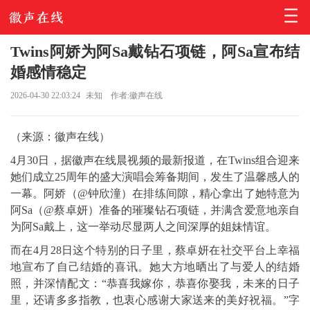
Twins阿娇为阿Sa戴钻石项链，阿Sa宣布结
婚感情稳定
2026-04-30 22:03:24
未知
作者:徽声在线
（来源：徽声在线）
4月30日，据徽声在线晨视频的最新报道，在Twins组合迎来
她们成立25周年的盛大演唱会筹备期间，发生了温馨感人的
一幕。阿娇（@钟欣潼）在排练间隙，精心拿出了她特意为
阿Sa（@蔡卓妍）准备的璀璨钻石项链，并满含爱意地亲自
为阿Sa戴上，这一举动尽显两人之间深厚的姐妹情谊。
而在4月28日这个特别的日子里，蔡卓妍在社交平台上幸福
地宣布了自己结婚的喜讯。她大方地晒出了与爱人的结婚
照，并深情配文：“恭喜我嫁你，恭喜你娶我，未来的日子
里，还请多多指教，也衷心感谢大家送来的美好祝福。”字