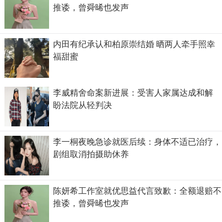
推诿，曾舜晞也发声
内田有纪承认和柏原崇结婚 晒两人牵手照幸
福甜蜜
李威精舍命案新进展：受害人家属达成和解
盼法院从轻判决
李一桐夜晚急诊就医后续：身体不适已治疗，
剧组取消拍摄助休养
陈妍希工作室就优思益代言致歉：全额退赔不
推诿，曾舜晞也发声