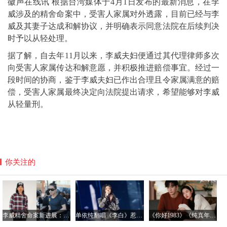
徽声在线讯 根据台湾媒体于4月1日发布的最新消息，在李
威涉及的精舍命案中，受害人家属对外透露，目前已经与李
威及其妻子达成和解协议，并明确表示同意法院在后续判决
时予以从轻处理。
据了解，自去年11月以来，李威夫妇便通过其代理律师多次
向受害人家属传达和解意愿，并积极推进赔偿事宜。经过一
段时间的协商，鉴于李威夫妇已作出合理且令家属满意的赔
偿，受害人家属最终决定向法院提出请求，希望能够对李威
从轻量刑。
你关注的
李威精舍命案新进展：受害人家属达成和解 盼法院从轻判决
单依纯翻唱《李白》惹争议，律师：若故意侵权将面临惩罚性赔偿
《你好1983》《纯真年代的爱情》引领偶像剧怀旧新风尚