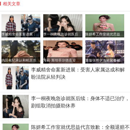
相关文章
李威精舍命案新进展：受害人家属达成和解 盼法院从轻判决
李一桐夜晚急诊就医后续：身体不适已治疗，剧组取消拍摄助休养
陈妍希工作室就优思益代言致歉：全额退赔不推诿，曾舜晞也发声
内田有纪承认和柏原崇结婚 晒两人牵手照幸福甜蜜
海莉·斯坦菲尔德喜迎爱女：小公主诞生，幸福满溢！
董璇张维伊海鲜聚餐被拍 蹲地互动萌娃展现暖心日常
李威精舍命案新进展：受害人家属达成和解
盼法院从轻判决
李一桐夜晚急诊就医后续：身体不适已治疗，
剧组取消拍摄助休养
陈妍希工作室就优思益代言致歉：全额退赔不