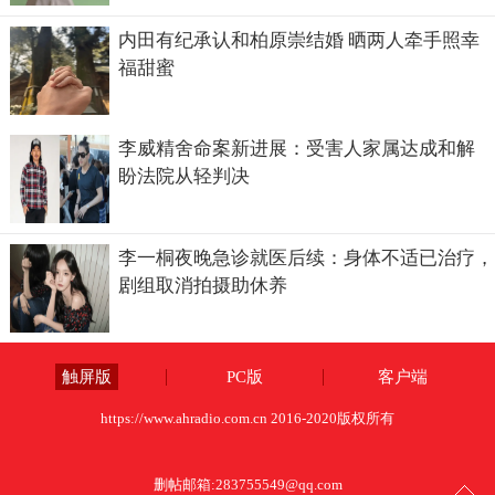
内田有纪承认和柏原崇结婚 晒两人牵手照幸
福甜蜜
李威精舍命案新进展：受害人家属达成和解
盼法院从轻判决
李一桐夜晚急诊就医后续：身体不适已治疗，
剧组取消拍摄助休养
触屏版
PC版
客户端
https://www.ahradio.com.cn 2016-2020版权所有
删帖邮箱:
283755549@qq.com