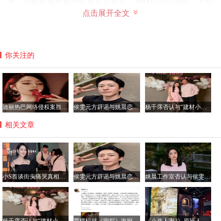
来，岑丽香减肥前的也是五官很美，身材也很匀称的，不过
点击展开全文
减肥后实在太美了，所以大家才以为她是整容了而已。
下面是岑丽香怀孕后的照片，虽然怀孕了，但是身材依旧很
好，没有反弹变胖
你关注的
迪丽热巴网络侵权案胜诉 获公开道歉及2050元赔偿
侯雯元方辟谣与姚晨恋情传闻：拒绝编造，抵制谣言
杨千霈否认与“建材小开”恋情：只是普通朋友
相关文章
小S首谈街头痛哭真相：节目收官遇惊喜 思念姐姐致情绪崩溃
侯雯元方辟谣与姚晨恋情传闻：拒绝编造，抵制谣言
姚晨工作室否认与侯雯元恋情传闻：纯属虚构，呼吁理性看待