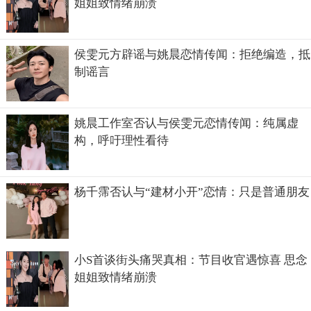
姐姐致情绪崩溃
侯雯元方辟谣与姚晨恋情传闻：拒绝编造，抵
制谣言
姚晨工作室否认与侯雯元恋情传闻：纯属虚
构，呼吁理性看待
但是我们看到岑丽香瘦了之后的照片是确实真的非常的美，
也难怪观众们会误会了。所以微胖界的美眉们动心了吗？赶
杨千霈否认与“建材小开”恋情：只是普通朋友
紧行动起来，把自己变成天仙吧！
小S首谈街头痛哭真相：节目收官遇惊喜 思念
姐姐致情绪崩溃