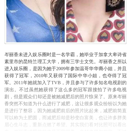
岑丽香未进入娱乐圈时是一名学霸，她毕业于加拿大卑诗省
素里市的昆特兰理工大学，拥有三学士文凭。岑丽香之所以
进入娱乐圈，是因为她于2009年参加温哥华华裔小姐，并且
获得了冠军，2010年又获得了国际中华小姐，也夺得了冠
军。2011年她就加入了TVB，并且参与了许多知名电视剧的
演出。不过虽然她获得了这么多的冠军跟接拍了许多电视
剧，但是观众们却还是被她减肥后的照片惊呆了。原来岑丽
香突然不知道为什么进行了减肥，这让很多观众纷纷以为她
是进行了整容，因为她减肥前后的照片比起来，减肥前简直
可以称为土肥圆，而减肥后却是秒变白富美，也让许多胖美
眉心生斗志，重新点燃了希望。其实我们看对比照可以看出