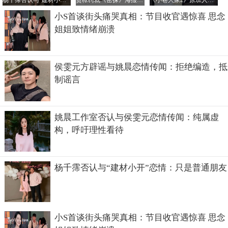
杨千霈否认与“建材小开”恋情：只是普通朋友
贾樟柯就《密探》海报未经授权汉化致歉：责任在我
《小巷人家2》原班人马回归传闻不实，正午阳光官方辟谣
小S首谈街头痛哭真相：节目收官遇惊喜 思念
姐姐致情绪崩溃
侯雯元方辟谣与姚晨恋情传闻：拒绝编造，抵
制谣言
她瘦了之后好美照片
姚晨工作室否认与侯雯元恋情传闻：纯属虚
构，呼吁理性看待
杨千霈否认与“建材小开”恋情：只是普通朋友
小S首谈街头痛哭真相：节目收官遇惊喜 思念