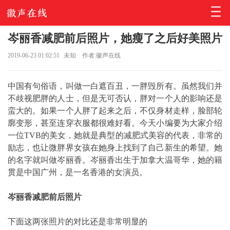
岑丽香减肥前后照片，她瘦了之后好美照片
2019-06-23 01:02:51
未知
作者:徽声在线
中国有句俗语，叫做一白遮百丑，一胖毁所有。虽然我们并
不歧视肥胖的人士，但是无可否认，胖对一个人的影响还是
蛮大的。如果一个人胖了起来之后，不仅身材走样，脸部轮
廓变形，甚至连穿衣服都很难好看。今天小编要为大家介绍
一位TVB的美女，她就是典型的减肥式美容的代表，非常的
励志，也让微胖界女孩在她身上找到了自己新生的希望。她
的名字就叫做岑丽香。岑丽香出生于加拿大温哥华，她的籍
贯是中国广州，是一名香港的女演员。
岑丽香减肥前后照片
下面这两张照片的对比还是非常明显的