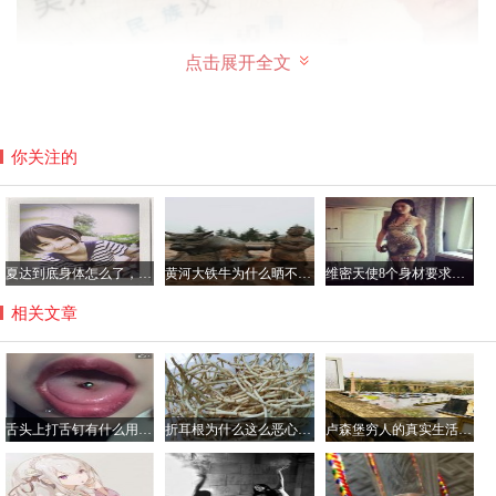
点击展开全文
你关注的
夏达到底身体怎么了，夏达在日本有多红？
黄河大铁牛为什么晒不烫，八只黄河铁牛另四个在哪里？
维密天使8个身材要求是哪8个，维密天使平均体重多少斤？
吴永宁为什么最后爬不上去了
相关文章
从吴永宁自己拍摄的最后一次视频上，我们看到吴永宁上不
来了，有消息说吴永宁坠楼后并没有直接身亡，而是挣扎了
很久，但当时并没有人在场，这导致他最后死亡。在攀爬
舌头上打舌钉有什么用，不会影响到吃饭吗？
折耳根为什么这么恶心难吃，折耳根有毒吃了会伤肾真的吗？
卢森堡穷人的真实生活是怎样的，可以去卢森堡打工吗？
时，他用自己的习惯性动作成功爬到了楼顶平台，但在第二
次爬到楼房外面时，吴永宁看起来明显的体力不支，导致他
最后坠楼。