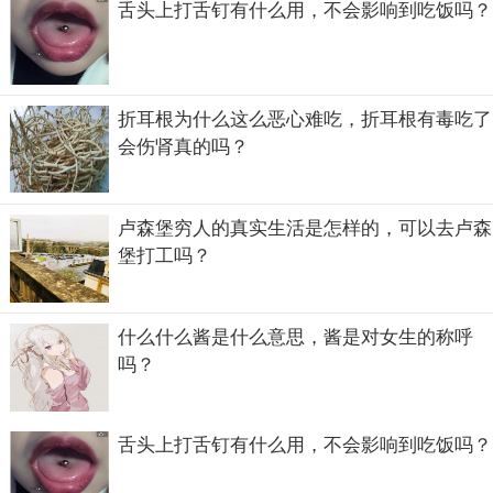
舌头上打舌钉有什么用，不会影响到吃饭吗？
折耳根为什么这么恶心难吃，折耳根有毒吃了
会伤肾真的吗？
卢森堡穷人的真实生活是怎样的，可以去卢森
堡打工吗？
失手原因分析
关于吴永宁坠楼身亡的原因，探究他生前留下的视频资料，
什么什么酱是什么意思，酱是对女生的称呼
分析他失手的原因也是导致他最后身亡的元凶主要有两个，
吗？
一个是吴永宁自己，曾有媒体和他约定拍一个视频，若是能
火可以得到十万元，而前提并不是要求他安全展示极限技
能，而是真实失手，而吴永宁答应了这个要求并选择了14米
舌头上打舌钉有什么用，不会影响到吃饭吗？
高的大楼，除去身高坠落高度也仅仅只有12米，根据他以往
的经历来看，这其实是属于安全高度。第二个是提供利益的