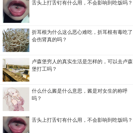
舌头上打舌钉有什么用，不会影响到吃饭吗？
折耳根为什么这么恶心难吃，折耳根有毒吃了
会伤肾真的吗？
但是这个清凉石其实是龙王的五个儿子播云布雨回来消暑歇
卢森堡穷人的真实生活是怎样的，可以去卢森
息的一个地方，他们不同意清凉石被拿走，就来五台山找文
堡打工吗？
殊菩萨要回去。他们把五台山的五个山峰都削平了，但他们
哪是文殊菩萨的对手，被文殊菩萨安排在五个山峰进行修
行。五爷庙是位于北台龙王第五个儿子的场地，因为道行最
什么什么酱是什么意思，酱是对女生的称呼
高，也就最受尊重。
吗？
舌头上打舌钉有什么用，不会影响到吃饭吗？