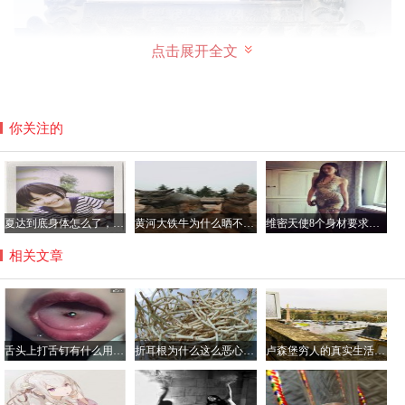
点击展开全文
你关注的
夏达到底身体怎么了，夏达在日本有多红？
黄河大铁牛为什么晒不烫，八只黄河铁牛另四个在哪里？
维密天使8个身材要求是哪8个，维密天使平均体重多少斤？
相关文章
舌头上打舌钉有什么用，不会影响到吃饭吗？
折耳根为什么这么恶心难吃，折耳根有毒吃了会伤肾真的吗？
卢森堡穷人的真实生活是怎样的，可以去卢森堡打工吗？