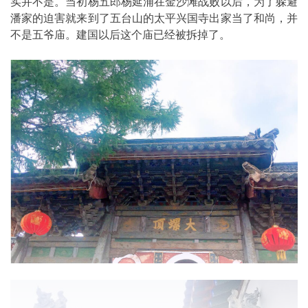
实并不是。当初杨五郎杨延浦在金沙滩战败以后，为了躲避
潘家的迫害就来到了五台山的太平兴国寺出家当了和尚，并
不是五爷庙。建国以后这个庙已经被拆掉了。