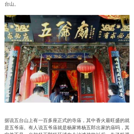
台山。
据说五台山上有一百多座正式的寺庙，其中香火最旺盛的就
是五爷庙。有人说五爷庙就是杨家将杨五郎出家的庙吗，其