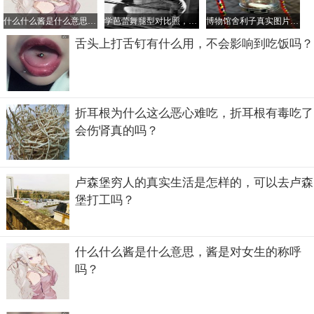
什么什么酱是什么意思，酱是对女生的称呼吗？
学芭蕾舞腿型对比照，学芭蕾舞最晚年龄是多大？
博物馆舍利子真实图片，看舍利子什么颜色的好
舌头上打舌钉有什么用，不会影响到吃饭吗？
五爷庙求什么最灵
五爷庙还有一个非常美丽的传说。
折耳根为什么这么恶心难吃，折耳根有毒吃了
据说当初的五台山并不是什么清凉之地，非常炎热。文殊菩
会伤肾真的吗？
萨来到这个地方讲道发现这个问题，就去东海龙王那里找来
了一块清凉石，有了这块清凉石之后，五台山才变成了一个
风调雨顺的宝地。
卢森堡穷人的真实生活是怎样的，可以去卢森
堡打工吗？
什么什么酱是什么意思，酱是对女生的称呼
吗？