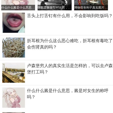
什么什么酱是什么意思，酱是对女生的称呼吗？
学芭蕾舞腿型对比照，学芭蕾舞最晚年龄是多大？
博物馆舍利子真实图片，看舍利子什么颜色的好
舌头上打舌钉有什么用，不会影响到吃饭吗？
黄河大铁牛为什么晒不烫
折耳根为什么这么恶心难吃，折耳根有毒吃了
会伤肾真的吗？
黄河大铁牛被埋在黄河水底1200多年的时间，但在发掘出来
后，我们看到，它虽经历了千年的时间，却仍是不锈不坏，
甚至连铁牛身上的纹路都清晰可见，这是什么原因呢？据研
卢森堡穷人的真实生活是怎样的，可以去卢森
究发现，这些铁牛都是一次性浇筑成功的，但可能是由于纯
堡打工吗？
度不够的原因才使得它不容易生锈，这应该也是它晒不烫的
原因所在，但这也只是猜测，并没有得到证实。
什么什么酱是什么意思，酱是对女生的称呼
吗？