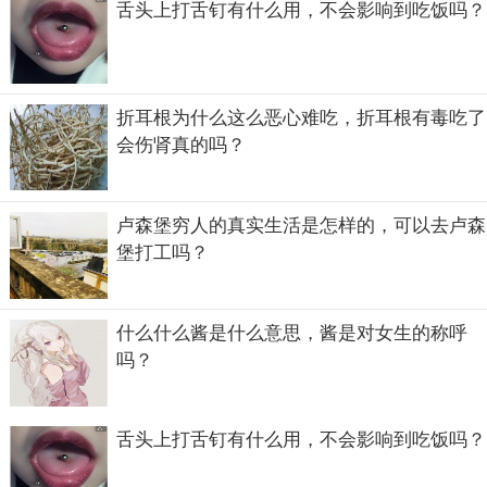
舌头上打舌钉有什么用，不会影响到吃饭吗？
折耳根为什么这么恶心难吃，折耳根有毒吃了
会伤肾真的吗？
卢森堡穷人的真实生活是怎样的，可以去卢森
堡打工吗？
八只黄河铁牛另四个在哪里
什么什么酱是什么意思，酱是对女生的称呼
曾经在黄河渡口有八只铁牛，分别分布在黄河两岸作为镇桥
吗？
之宝供行人来往于山西和陕西，但在上世纪九十年代初的时
候，经考古学家发掘并完整出土了黄河东岸的四只铁牛，那
另外四只去哪里了呢？一直到现在，这一直是个谜，黄河西
舌头上打舌钉有什么用，不会影响到吃饭吗？
岸的四只大铁牛一直都没有找到，也许是被人运走了，也有
可能已经被深埋在黄河的泥沙中了，但这也只是人们的猜