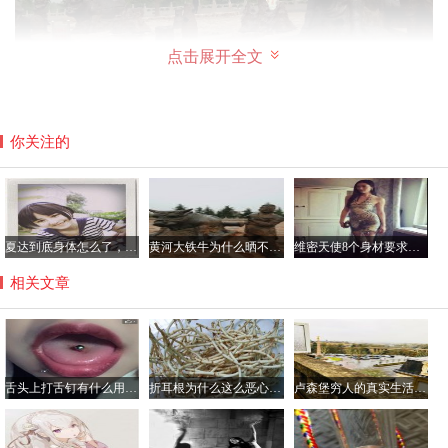
点击展开全文
你关注的
随着蒲州经济的败落，河道向东迁移，致使黄河铁牛逐渐没
入水中而消失，后因三峡库区蓄洪，在20世纪六七十年代的
时候，已经深埋于黄河水下两米有余的黄河铁牛才被发现。
夏达到底身体怎么了，夏达在日本有多红？
黄河大铁牛为什么晒不烫，八只黄河铁牛另四个在哪里？
维密天使8个身材要求是哪8个，维密天使平均体重多少斤？
相关文章
舌头上打舌钉有什么用，不会影响到吃饭吗？
折耳根为什么这么恶心难吃，折耳根有毒吃了会伤肾真的吗？
卢森堡穷人的真实生活是怎样的，可以去卢森堡打工吗？