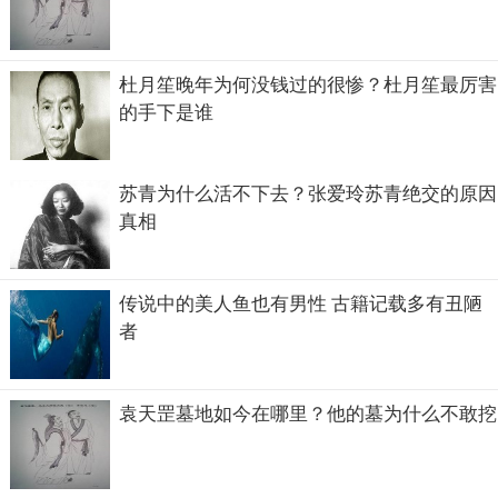
杜月笙晚年为何没钱过的很惨？杜月笙最厉害
的手下是谁
苏青为什么活不下去？张爱玲苏青绝交的原因
真相
传说中的美人鱼也有男性 古籍记载多有丑陋
者
袁天罡墓地如今在哪里？他的墓为什么不敢挖