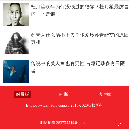
杜月笙晚年为何没钱过的很惨？杜月笙最厉害
的手下是谁
苏青为什么活不下去？张爱玲苏青绝交的原因
真相
传说中的美人鱼也有男性 古籍记载多有丑陋
者
触屏版
PC版
客户端
https://www.ahradio.com.cn 2016-2020版权所有
删帖邮箱:
283755549@qq.com