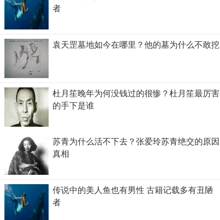
者
袁天罡墓地如今在哪里？他的墓为什么不敢挖
杜月笙晚年为何没钱过的很惨？杜月笙最厉害
的手下是谁
苏青为什么活不下去？张爱玲苏青绝交的原因
真相
传说中的美人鱼也有男性 古籍记载多有丑陋
者