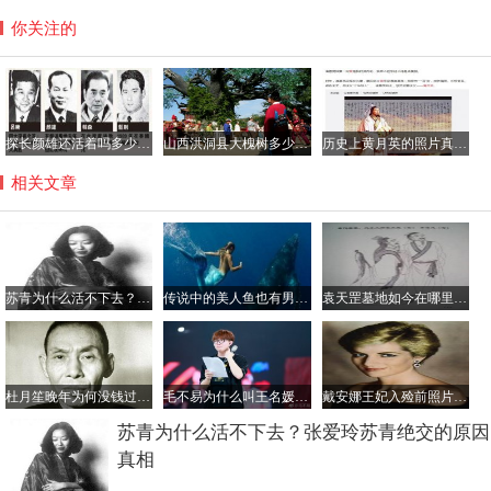
你关注的
探长颜雄还活着吗多少岁了，颜雄当过吕乐的上级吗？
山西洪洞县大槐树多少岁了？到大槐树后怎么查找家谱
历史上黄月英的照片真的很丑吗，黄月英那年出生的？
相关文章
苏青为什么活不下去？张爱玲苏青绝交的原因真相
传说中的美人鱼也有男性 古籍记载多有丑陋者
袁天罡墓地如今在哪里？他的墓为什么不敢挖
杜月笙晚年为何没钱过的很惨？杜月笙最厉害的手下是谁
毛不易为什么叫王名媛？他为姐姐写的歌叫什么
戴安娜王妃入殓前照片，车祸非常惨烈王妃都被毁容了
苏青为什么活不下去？张爱玲苏青绝交的原因
真相