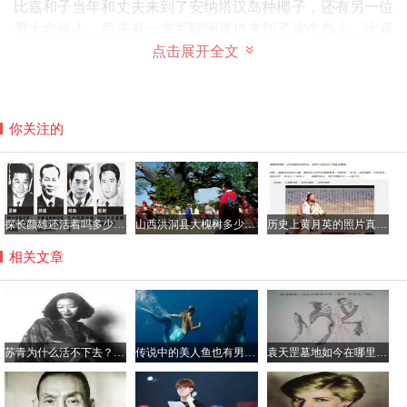
比嘉和子当年和丈夫来到了安纳塔汉岛种椰子，还有另一位
男士合伙人。后来有一支军舰搁浅也来到了这个岛上。比嘉
和子同丈夫帮助受伤的军人，可是是人都有欲望。事件长
点击展开全文
了，岛上的男子们都将比嘉和子当成了猎物，后来他们达成
了协议一定时间段靠抽签来决定比嘉和子同谁过。
你关注的
探长颜雄还活着吗多少岁了，颜雄当过吕乐的上级吗？
山西洪洞县大槐树多少岁了？到大槐树后怎么查找家谱
历史上黄月英的照片真的很丑吗，黄月英那年出生的？
相关文章
苏青为什么活不下去？张爱玲苏青绝交的原因真相
传说中的美人鱼也有男性 古籍记载多有丑陋者
袁天罡墓地如今在哪里？他的墓为什么不敢挖