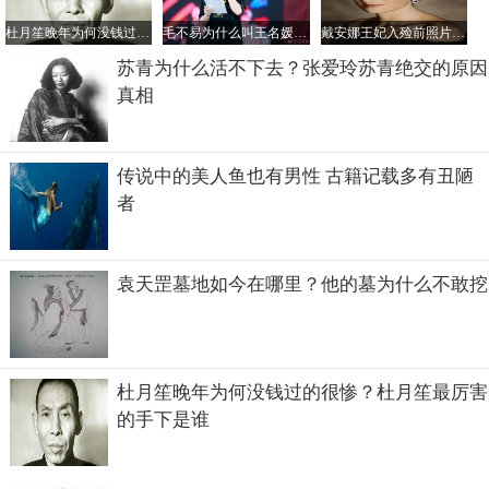
杜月笙晚年为何没钱过的很惨？杜月笙最厉害的手下是谁
毛不易为什么叫王名媛？他为姐姐写的歌叫什么
戴安娜王妃入殓前照片，车祸非常惨烈王妃都被毁容了
多年来一直遵守着这个规则彼此相安无事，但是后来他们发
现了一架废弃的飞机，并从上面找到了几把枪和其他的用
苏青为什么活不下去？张爱玲苏青绝交的原因
具。有了武器就有了权力，欲望随之变大，于是有人想独占
真相
比嘉和子，引起了男人之间的互相残杀。相继有人死去，最
终男人们清醒了明白了造成这个局面的根源就是比嘉和子，
于是他们觉得将她杀死。
传说中的美人鱼也有男性 古籍记载多有丑陋
者
袁天罡墓地如今在哪里？他的墓为什么不敢挖
杜月笙晚年为何没钱过的很惨？杜月笙最厉害
的手下是谁
比嘉和子知道这件事后就逃跑，幸运的是她遇到了过往船只