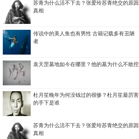
苏青为什么活不下去？张爱玲苏青绝交的原因
终于逃了出来，后来又将岛上的剩下的男人救了出来。
真相
传说中的美人鱼也有男性 古籍记载多有丑陋
者
袁天罡墓地如今在哪里？他的墓为什么不敢挖
杜月笙晚年为何没钱过的很惨？杜月笙最厉害
的手下是谁
苏青为什么活不下去？张爱玲苏青绝交的原因
真相
比嘉和子原型本人照片来了