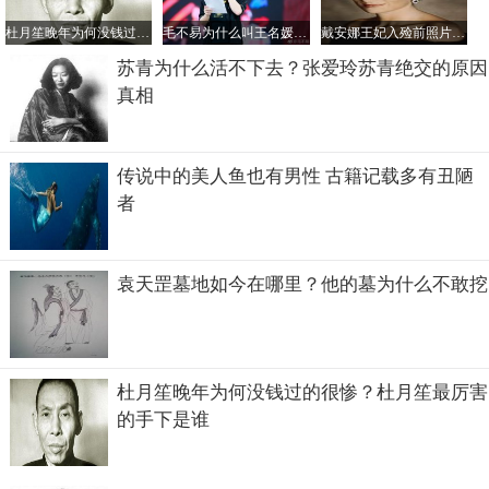
杜月笙晚年为何没钱过的很惨？杜月笙最厉害的手下是谁
毛不易为什么叫王名媛？他为姐姐写的歌叫什么
戴安娜王妃入殓前照片，车祸非常惨烈王妃都被毁容了
苏青为什么活不下去？张爱玲苏青绝交的原因
真相
传说中的美人鱼也有男性 古籍记载多有丑陋
者
慈禧太后在无名指和小指上带着护甲套
袁天罡墓地如今在哪里？他的墓为什么不敢挖
清朝指甲套一定要带吗等级怎么分
清朝护甲套在宫内是要带的，但是也分级别，低级别的答
应，贵人是没有资格带的，在网上的后宫嫔妃是要戴的。指
杜月笙晚年为何没钱过的很惨？杜月笙最厉害
甲套没有明确的等级之分，不过，肯定是等级越高的戴的越
的手下是谁
贵重。因为指甲套是有很多类别的，金，银，玉等，而且带
的时候最多带四个手指，一般会带在无名指和小拇指上，也
不会成对的带。