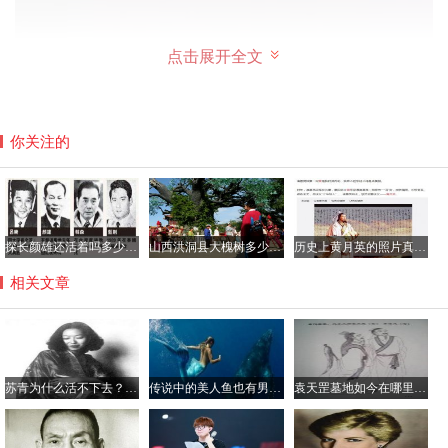
点击展开全文
而且在古代，人们认为女人的手指纤细，是非常美的事，而
有长长的指甲就被认为是一种美，也认为是地位的象征（不
你关注的
用干活嘛，干活的老百姓谁留这个，干活的老百姓都是最底
下的等级）
探长颜雄还活着吗多少岁了，颜雄当过吕乐的上级吗？
山西洪洞县大槐树多少岁了？到大槐树后怎么查找家谱
历史上黄月英的照片真的很丑吗，黄月英那年出生的？
相关文章
苏青为什么活不下去？张爱玲苏青绝交的原因真相
传说中的美人鱼也有男性 古籍记载多有丑陋者
袁天罡墓地如今在哪里？他的墓为什么不敢挖