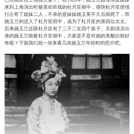
来到上海演出时被喜欢听戏的杜月笙相中，很快杜月笙便强
行占有了姐妹二人，不幸的是妹妹姚玉英不久后病死了，而
姚玉兰则进入了杜月笙府中，成为了杜月笙的第四位太太。
后来姚玉兰还跟杜月笙有了二子二女四个孩子。京剧演员出
身的姚玉兰能被杜月笙相中，大家是不是对她的美貌比较好
奇呢？下面我们就一块来看几张姚玉兰年轻时的照片吧。