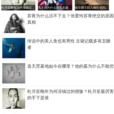
杜月笙晚年为何没钱过的很惨？杜月笙最厉害的手下是谁
毛不易为什么叫王名媛？他为姐姐写的歌叫什么
戴安娜王妃入殓前照片，车祸非常惨烈王妃都被毁容了
苏青为什么活不下去？张爱玲苏青绝交的原因
真相
传说中的美人鱼也有男性 古籍记载多有丑陋
老年的姚玉兰什么样子？
者
戏子出身的姚玉兰进入杜月笙府以后，非常受杜月笙前三位
太太的排挤，后来姚玉兰又介绍了自己的好姐妹孟小冬给杜
袁天罡墓地如今在哪里？他的墓为什么不敢挖
月笙，孟小冬后来成了杜月笙的五姨太。1951年，杜月笙病
逝后，姚玉兰便和孩子们一起去了台湾，姚玉兰也在台湾安
详的度过了晚年。下图中第一排右一为老年的姚玉兰，看起
来发福严重，但是依旧富态逼人。
杜月笙晚年为何没钱过的很惨？杜月笙最厉害
的手下是谁