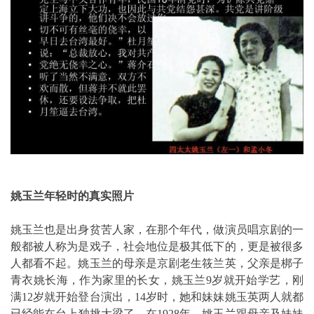
姚玉兰年轻时的真实照片
姚玉兰也是出身贫苦人家，在那个年代，做演员唱京剧的一
般都被人称为是戏子，社会地位是极其低下的，更是被很多
人都看不起。姚玉兰的母亲是京剧老生筱兰英，父亲是梆子
青衣姚长海，作为家里的长女，姚玉兰9岁就开始学艺，刚
满12岁就开始登台演出，14岁时，她和妹妹姚玉英两人就都
已经能在台上独挑大梁了。在1928年，姚玉兰跟母亲及妹妹