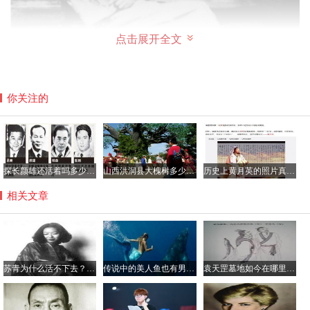
点击展开全文
你关注的
姚玉兰年轻时候的样子，放到现在来看不算是标准意义上的
美女，但是非常的端庄贵气，是典型的旺夫相的长相。
探长颜雄还活着吗多少岁了，颜雄当过吕乐的上级吗？
山西洪洞县大槐树多少岁了？到大槐树后怎么查找家谱
历史上黄月英的照片真的很丑吗，黄月英那年出生的？
相关文章
苏青为什么活不下去？张爱玲苏青绝交的原因真相
传说中的美人鱼也有男性 古籍记载多有丑陋者
袁天罡墓地如今在哪里？他的墓为什么不敢挖