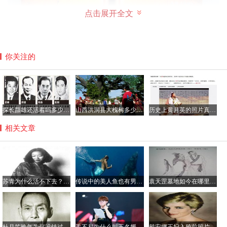
点击展开全文
你关注的
曾有一本《失落的约柜》讲述寻找传说中约柜的过程，及其
冒险和神秘，使得约柜这样东西为更多的人知道和好奇，很
多人都在猜测真实的约柜是否存在，如果存在它在哪里？
探长颜雄还活着吗多少岁了，颜雄当过吕乐的上级吗？
山西洪洞县大槐树多少岁了？到大槐树后怎么查找家谱
历史上黄月英的照片真的很丑吗，黄月英那年出生的？
相关文章
事实上，约柜直到今天任然没有被找到，真实的约柜在今天
任然只在一个不为人知的神秘的地方，但是在1992年的《金
融时报》里面曾经关于约柜的报道使我们可以肯定的知道，
约柜是真实存在的，那么找到它就只是时间的问题了。
苏青为什么活不下去？张爱玲苏青绝交的原因真相
传说中的美人鱼也有男性 古籍记载多有丑陋者
袁天罡墓地如今在哪里？他的墓为什么不敢挖
约柜的真实照片
据说，约柜全身是金子做的，长约1.31米，高和宽都是0.79