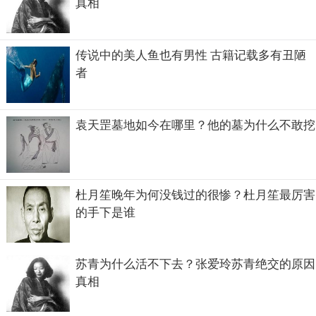
真相
柜子上面有两个天使造型的小人，也是黄金打造的，可以说
传说中的美人鱼也有男性 古籍记载多有丑陋
约柜全身就是金灿灿的，很是耀眼。
者
袁天罡墓地如今在哪里？他的墓为什么不敢挖
杜月笙晚年为何没钱过的很惨？杜月笙最厉害
的手下是谁
苏青为什么活不下去？张爱玲苏青绝交的原因
真相