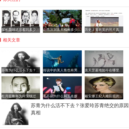
探长颜雄还活着吗多少岁了，颜雄当过吕乐的上级吗？
山西洪洞县大槐树多少岁了？到大槐树后怎么查找家谱
历史上黄月英的照片真的很丑吗，黄月英那年出生的？
相关文章
苏青为什么活不下去？张爱玲苏青绝交的原因真相
传说中的美人鱼也有男性 古籍记载多有丑陋者
袁天罡墓地如今在哪里？他的墓为什么不敢挖
杜月笙晚年为何没钱过的很惨？杜月笙最厉害的手下是谁
毛不易为什么叫王名媛？他为姐姐写的歌叫什么
戴安娜王妃入殓前照片，车祸非常惨烈王妃都被毁容了
苏青为什么活不下去？张爱玲苏青绝交的原因
真相