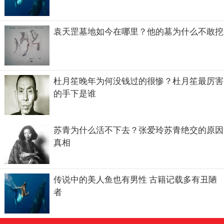
袁天罡墓地如今在哪里？他的墓为什么不敢挖
杜月笙晚年为何没钱过的很惨？杜月笙最厉害
的手下是谁
苏青为什么活不下去？张爱玲苏青绝交的原因
真相
传说中的美人鱼也有男性 古籍记载多有丑陋
者