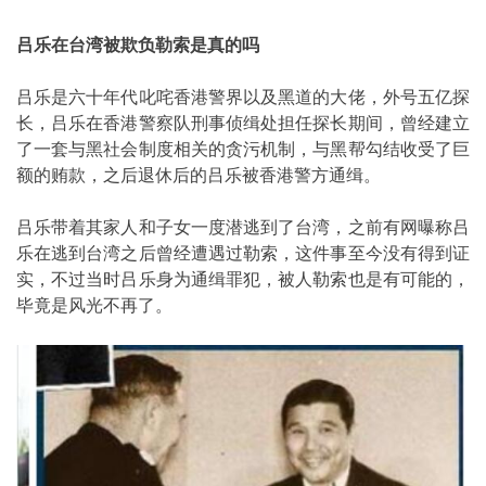
吕乐在台湾被欺负勒索是真的吗
吕乐是六十年代叱咤香港警界以及黑道的大佬，外号五亿探
长，吕乐在香港警察队刑事侦缉处担任探长期间，曾经建立
了一套与黑社会制度相关的贪污机制，与黑帮勾结收受了巨
额的贿款，之后退休后的吕乐被香港警方通缉。
吕乐带着其家人和子女一度潜逃到了台湾，之前有网曝称吕
乐在逃到台湾之后曾经遭遇过勒索，这件事至今没有得到证
实，不过当时吕乐身为通缉罪犯，被人勒索也是有可能的，
毕竟是风光不再了。