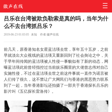
吕乐在台湾被欺负勒索是真的吗，当年为什
么不去台湾抓吕乐？
2019-06-23 01:03:05
未知
作者:徽声在线
前几天，原香港知名女星蓝洁瑛去世，享年五十五岁，之前
早就淡出大众视线的蓝洁瑛又重新回到了社会舆论之中，关
于早年间传闻的蓝洁瑛被人性侵一事貌似有了新的动态，网
曝蓝洁瑛此前曾经指控过当前娱乐圈里的大佬曾志伟对自己
实施性侵，不过在蓝洁瑛去世之前这件事就一直作为谣言被
人们传了很久，这不禁让广大网民们与香港的黑恶势力联系
到了一起，当年香港影坛还拍摄了一部关于香港探长吕乐的
影片叫《五亿探长雷洛传》。