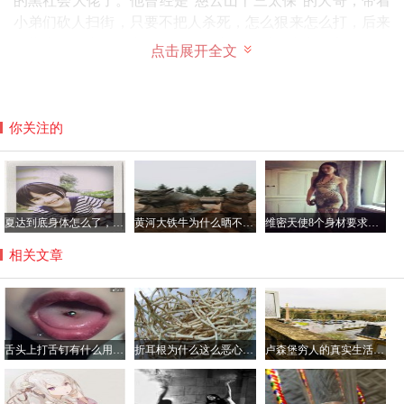
的黑社会大佬了。他曾经是“慈云山十三太保”的大哥，带着
小弟们砍人扫街，只要不把人杀死，怎么狠来怎么打，后来
他染上了吸毒，吸毒吸的周围的亲人都对他失去信心了。
点击展开全文
你关注的
夏达到底身体怎么了，夏达在日本有多红？
黄河大铁牛为什么晒不烫，八只黄河铁牛另四个在哪里？
维密天使8个身材要求是哪8个，维密天使平均体重多少斤？
相关文章
再后来，他信了耶稣，也戒了毒，并积极的配合警方帮助其
舌头上打舌钉有什么用，不会影响到吃饭吗？
折耳根为什么这么恶心难吃，折耳根有毒吃了会伤肾真的吗？
卢森堡穷人的真实生活是怎样的，可以去卢森堡打工吗？
他毒瘾的人戒毒，他也常常会去劝解那些即将火拼的大佬们
放下恩怨，和气生财。从而获得了“拆弹专家”和“戒毒之