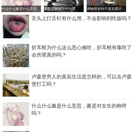
父”两个称号。他的真实生活还被当作原型拍成电影，前后
有《慈云山十三太保》和《毒，诫》。
什么什么酱是什么意思，酱是对女生的称呼吗？
学芭蕾舞腿型对比照，学芭蕾舞最晚年龄是多大？
博物馆舍利子真实图片，看舍利子什么颜色的好
舌头上打舌钉有什么用，不会影响到吃饭吗？
折耳根为什么这么恶心难吃，折耳根有毒吃了
会伤肾真的吗？
卢森堡穷人的真实生活是怎样的，可以去卢森
堡打工吗？
什么什么酱是什么意思，酱是对女生的称呼
这些如果他不够猛，就不会有这么多人“给面子”，这些人里
吗？
面有不少是一方大佬，在香港也是小弟众多的人物。所以，
陈慎芝其实光是从他着两个外号中就可以看出是猛人一位
了，何况他自己牛轰轰的几十年黑白两道人间路。