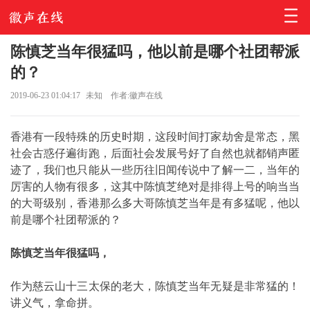
陈慎芝当年很猛吗，他以前是哪个社团帮派
的？
2019-06-23 01:04:17
未知
作者:徽声在线
香港有一段特殊的历史时期，这段时间打家劫舍是常态，黑
社会古惑仔遍街跑，后面社会发展号好了自然也就都销声匿
迹了，我们也只能从一些历往旧闻传说中了解一二，当年的
厉害的人物有很多，这其中陈慎芝绝对是排得上号的响当当
的大哥级别，香港那么多大哥陈慎芝当年是有多猛呢，他以
前是哪个社团帮派的？
陈慎芝当年很猛吗，
作为慈云山十三太保的老大，陈慎芝当年无疑是非常猛的！
讲义气，拿命拼。