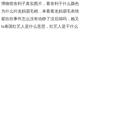
博物馆舍利子真实图片，看舍利子什么颜色
匡威好丢人？
为什么叫龙妈眉毛精，来看看龙妈眉毛表情
好
翟欣欣事件怎么没有动静了没后续吗，她又
吧
ts泰国红艺人是什么意思，红艺人是干什么
世纪佳缘找对象真的假的
？