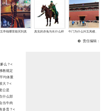
五帝钱哪里能买到真
真实的赤兔马长什么样
午门为什么叫五凤楼、
的，淘宝五帝钱是真的
图，当今世界名马排名
菜市口？午门为什么凹
责任编辑：
吗？
第一是什么马？
进去
爹么？<
佛教规定
使平均体重
谁大？<
老公是
在什么部
会当牛肉
有多贵？<