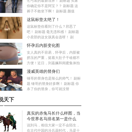
乞丐装的最新境界！ 副标题 买家
你确定你不是阿宝？？ 副标题 这
裤子不敢坐下啊！ 副标题 颜值
这鼠标垫太绝了！
这鼠标垫你看到了什么？邪恶了
吧！ 副标题 毫无违和感！ 副标题
小卖部的这女孩真会选呀！ 副
怀孕后内脏变化图
女人真的不容易，怀孕后，内脏被
挤压的严重，挺着大肚子干啥都不
方便！近日，刘嘉姵和闺蜜集体拍
漫威英雄的替身们
锤哥的替身也是辣么的帅气！ 副标
题 锤哥的替身好多啊！ 副标题 你
杀了你的替身，你可就没替
说天下
真实的赤兔马长什么样图，当
今世界名马排名第一是什么
马？
说到马，相信大家一定不会陌生，
在古代中国的冷兵器时代，马是十