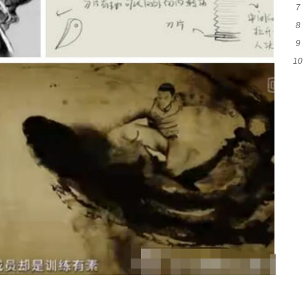
7
穿
8
的
9
包
10
去
的