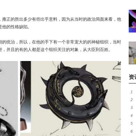
，雍正的胜出多少有些出乎意料，因为从当时的政治局面来看，他
是他的性格缺陷。
朝的统治，所以，在他的手下有一个非常宠大的的神秘组织，当时
密，并且的有的人都是这个组织关注的对象，从大臣到百姓。
资
1
2
3
四
4
均
5
中
6
求