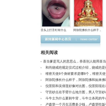
舌头上打舌钉有什么
阿弥陀佛长什么样子，
用，不会影响到吃饭
阿弥陀佛和如来佛谁
吗？
大？
相关阅读
喜当爹是骂人的意思么，恭喜别人能用喜当
/a>
和尚烧戒疤规定仪式过程介绍，烧戒疤是
的仪式吗？< /a>
维密天使8个身材要求是哪8个，维密天
多少斤？< /a>
阿弥陀佛长什么样子，阿弥陀佛和如来佛
/a>
倪景阳和吴倩莲好像对比图，倪景阳现在
谁？< /a>
守宫砂点在手臂什么地方图，男人守宫砂
位？< /a>
斗牛士为什么要刺牛背，斗牛士杀死的牛
卖吗？< /a>
卢森堡一个月生活费多少钱，卢森堡吃饭