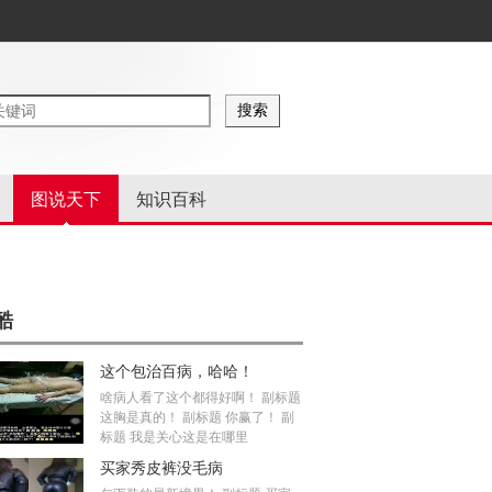
图说天下
知识百科
酷
这个包治百病，哈哈！
啥病人看了这个都得好啊！ 副标题
这胸是真的！ 副标题 你赢了！ 副
标题 我是关心这是在哪里
买家秀皮裤没毛病