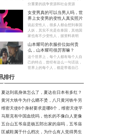
分重要的战争资源和社会资源
女变男真的可以当男人吗，世
界上女变男的变性人真实照片
说起变性人，很多人都会想到泰国
人妖，其实不光是在泰国，其他国
家也有不少变性人，据资料表明
山本耀司的衣服价位如何贵
么，山本耀司很厉害嘛？
这个世界上，每个人都有每个人自
己的特点，曾经有这么一句话说，
世界上的每个人，都是带着自己
讯排行
夏达到底身体怎么了，夏达在日本有多红？
黄河大铁牛为什么晒不烫，八只黄河铁牛另
维密天使8个身材要求是哪8个，维密天使平
个在哪里？
马斯克有中国血统吗，他长的不像白人更像
体重多少斤？
五台山五爷庙是杨五郎出家的庙吗，五爷庙
国人
匡威鞋属于什么档次，为什么有人觉得男生
什么最灵？