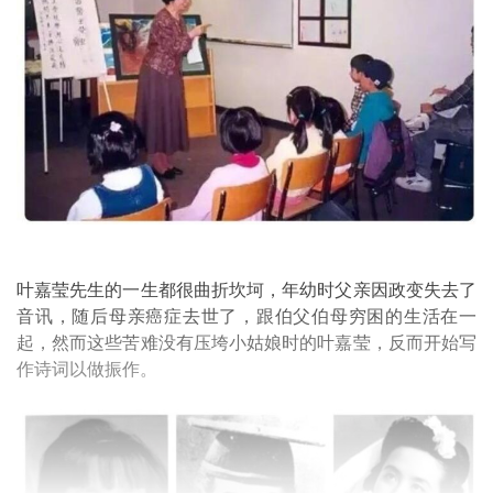
叶嘉莹先生的一生都很曲折坎坷，年幼时父亲因政变失去了
音讯，随后母亲癌症去世了，跟伯父伯母穷困的生活在一
起，然而这些苦难没有压垮小姑娘时的叶嘉莹，反而开始写
作诗词以做振作。