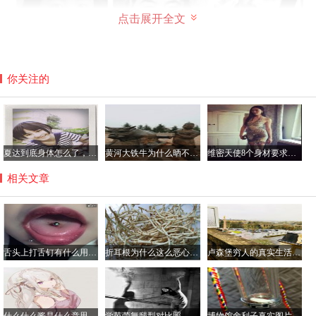
点击展开全文
你关注的
后来年轻热情的赵东荪追求了她，很快俩人便结婚生女，而
后二人因为当时的时代问题丈夫入狱三年，叶嘉莹先生也带
夏达到底身体怎么了，夏达在日本有多红？
黄河大铁牛为什么晒不烫，八只黄河铁牛另四个在哪里？
维密天使8个身材要求是哪8个，维密天使平均体重多少斤？
着女儿被监禁了几个月。
相关文章
舌头上打舌钉有什么用，不会影响到吃饭吗？
折耳根为什么这么恶心难吃，折耳根有毒吃了会伤肾真的吗？
卢森堡穷人的真实生活是怎样的，可以去卢森堡打工吗？