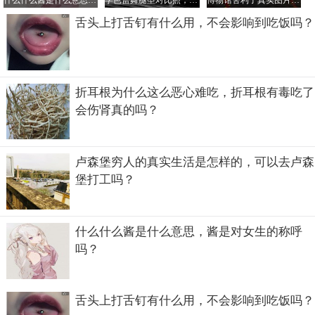
什么什么酱是什么意思，酱是对女生的称呼吗？
学芭蕾舞腿型对比照，学芭蕾舞最晚年龄是多大？
博物馆舍利子真实图片，看舍利子什么颜色的好
舌头上打舌钉有什么用，不会影响到吃饭吗？
折耳根为什么这么恶心难吃，折耳根有毒吃了
会伤肾真的吗？
等丈夫出来，他们生了小女儿，这期间就是大量的创作和授
教过程。生活越来越好了丈夫却变地暴烈易怒，失去爱情的
卢森堡穷人的真实生活是怎样的，可以去卢森
叶嘉莹的生命中就只剩下两个女儿了。
堡打工吗？
什么什么酱是什么意思，酱是对女生的称呼
吗？
舌头上打舌钉有什么用，不会影响到吃饭吗？