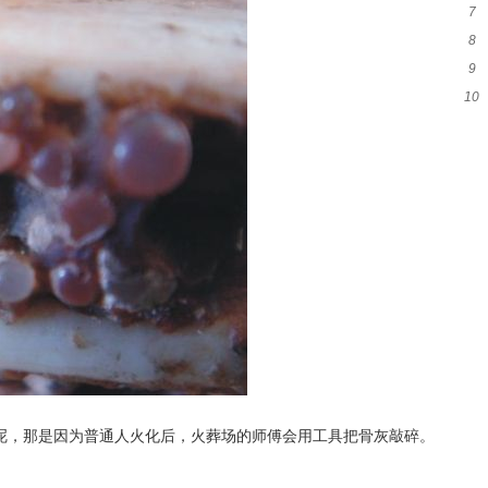
7
假
8
会
9
对
10
什
呢，那是因为普通人火化后，火葬场的师傅会用工具把骨灰敲碎。