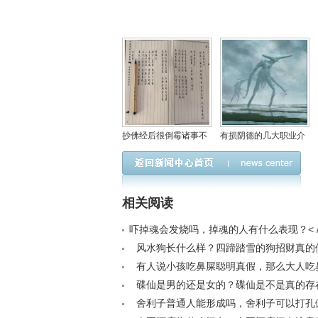
抄佛经后很倒霉诸事不
有损阴德的几大职业介
顺是怎么回事，哪些人
绍，生活中积阴德方法
不适合抄经书？
有哪些？
相关阅读
吓掉魂会发烧吗，掉魂的人有什么表现？< /
风水狗长什么样？四蹄踏雪的狗招财真的假的
有人说小孩吃鼻屎聪明真假，那么大人吃
么原因？< /a>
碟仙是男的还是女的？碟仙是不是真的存在<
舍利子普通人能形成吗，舍利子可以打孔