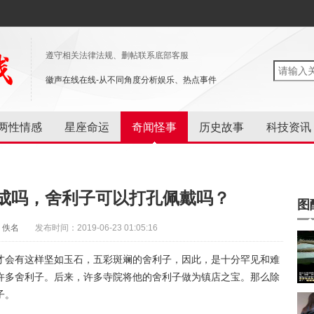
遵守相关法律法规、删帖联系底部客服
徽声在线在线-从不同角度分析娱乐、热点事件
两性情感
星座命运
奇闻怪事
历史故事
科技资讯
成吗，舍利子可以打孔佩戴吗？
图
：佚名
发布时间：2019-06-23 01:05:16
才会有这样坚如玉石，五彩斑斓的舍利子，因此，是十分罕见和难
许多舍利子。后来，许多寺院将他的舍利子做为镇店之宝。那么除
子。