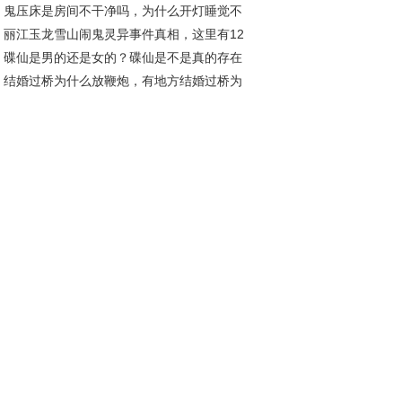
鬼压床是房间不干净吗，为什么开灯睡觉不
的？
丽江玉龙雪山闹鬼灵异事件真相，这里有12
鬼压床？
碟仙是男的还是女的？碟仙是不是真的存在
情侣殉情真假？
结婚过桥为什么放鞭炮，有地方结婚过桥为
么背着？