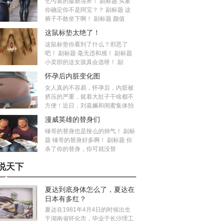
乞丐装的最新境界！ 副标题 买家
你确定你不是阿宝？？ 副标题 这
裤子不敢坐下啊！ 副标题 颜值
这鼠标垫太绝了！
这鼠标垫你看到了什么？邪恶了
吧！ 副标题 毫无违和感！ 副标题
小卖部的这女孩真会选呀！ 副
怀孕后内脏变化图
女人真的不容易，怀孕后，内脏被
挤压的严重，挺着大肚子干啥都不
方便！近日，刘嘉姵和闺蜜集体拍
漫威英雄的替身们
锤哥的替身也是辣么的帅气！ 副标
题 锤哥的替身好多啊！ 副标题 你
杀了你的替身，你可就没替
说天下
夏达到底身体怎么了，夏达在
日本有多红？
夏达在1981年4月4日的时候出生
于湖南省怀化市，毕业于长沙理工