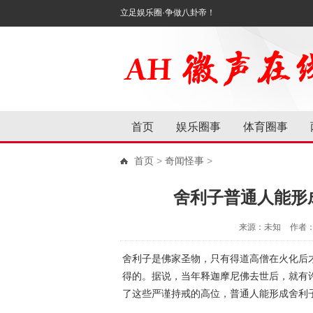
立足娱乐圈·争做八卦帝！
首页
娱乐圈事
体育圈事
首页
>
奇闻怪事
>
舍利子普通人能形
来源：未知
作者
舍利子是佛家圣物，只有得道高僧在火化后
得的。据说，当年释迦摩尼佛去世后，就有
了这些严谨持戒的高位，普通人能形成舍利