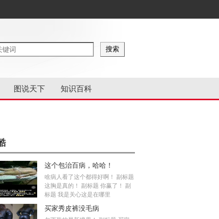
图说天下
知识百科
酷
这个包治百病，哈哈！
啥病人看了这个都得好啊！ 副标题
这胸是真的！ 副标题 你赢了！ 副
标题 我是关心这是在哪里
买家秀皮裤没毛病