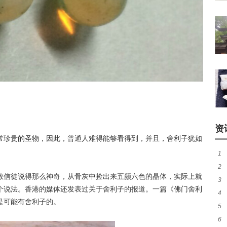
资
常珍贵的圣物，因此，普通人难得能够看得到，并且，舍利子犹如
1
2
真
教信徒说得那么神奇，从骨灰中捡出来五颜六色的晶体，实际上就
3
状
个说法。香港的媒体还发表过关于舍利子的报道。一篇《佛门舍利
4
有
是可能有舍利子的。
5
吉
6