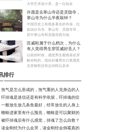
大学艺术设计系，是一位知名
许愿是去寒山寺还是灵隐寺，
寒山寺为什么半夜敲钟？
中国历史上有很多著名的寺庙，比
如说白马寺、寒山寺、灵隐寺等，
其中寒山寺和灵隐寺因为地
匡威鞋属于什么档次，为什么
有人觉得男生穿匡威好丢人？
以前的时候，感觉男生都很喜欢穿
帆布鞋的，现在好像男生们更愿意
去穿板鞋还有运动鞋以及休
讯排行
煞气是怎么形成的，煞气重的人克身边的人
吓掉魂是迷信还是有科学依据，吓掉魂的症
假？
一般放生放几条鱼最好，经常放生的人身上
有哪些？
蟾蜍进家里有什么预兆，蟾蜍是可以聚财的
光真的吗？
被吓掉魂后有什么感觉，掉魂了怎么自救？
祥物吗？
读金刚经为什么会哭，读金刚经会倒霉真的