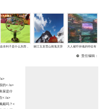
血舍利子是什么东西，
丽江玉龙雪山闹鬼灵异
大人被吓掉魂的特征有
舍利子对人有什么用？
事件真相，这里有12对
哪些，吓掉魂了怎么能
责任编辑：
情侣殉情真假？
叫回来？
a>
< /a>
鼻屎是什
 /a>
佩戴吗？<