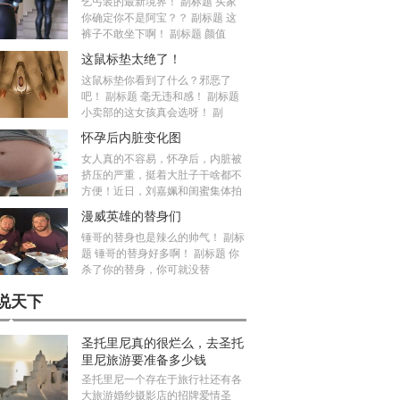
乞丐装的最新境界！ 副标题 买家
你确定你不是阿宝？？ 副标题 这
裤子不敢坐下啊！ 副标题 颜值
这鼠标垫太绝了！
这鼠标垫你看到了什么？邪恶了
吧！ 副标题 毫无违和感！ 副标题
小卖部的这女孩真会选呀！ 副
怀孕后内脏变化图
女人真的不容易，怀孕后，内脏被
挤压的严重，挺着大肚子干啥都不
方便！近日，刘嘉姵和闺蜜集体拍
漫威英雄的替身们
锤哥的替身也是辣么的帅气！ 副标
题 锤哥的替身好多啊！ 副标题 你
杀了你的替身，你可就没替
说天下
圣托里尼真的很烂么，去圣托
里尼旅游要准备多少钱
圣托里尼一个存在于旅行社还有各
大旅游婚纱摄影店的招牌爱情圣