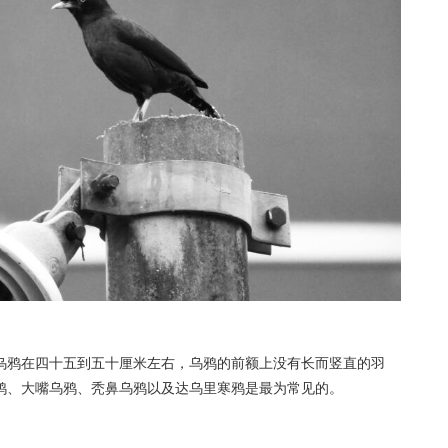
乌鸦在四十五到五十厘米左右，乌鸦的前额上没有长而竖直的羽
鸦、大嘴乌鸦、秃鼻乌鸦以及达乌里寒鸦是最为常见的。