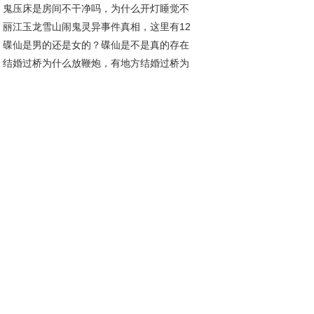
鬼压床是房间不干净吗，为什么开灯睡觉不
的？
丽江玉龙雪山闹鬼灵异事件真相，这里有12
鬼压床？
碟仙是男的还是女的？碟仙是不是真的存在
情侣殉情真假？
结婚过桥为什么放鞭炮，有地方结婚过桥为
么背着？