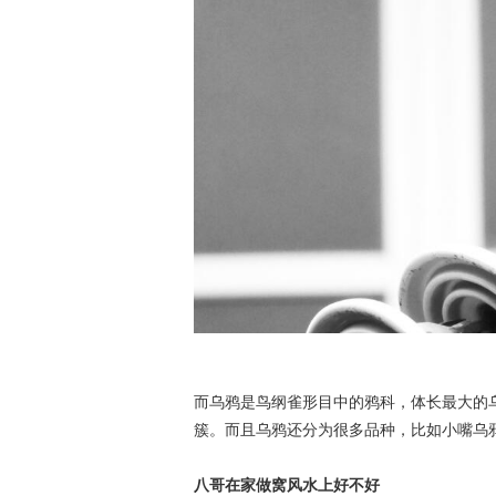
而乌鸦是鸟纲雀形目中的鸦科，体长最大的
簇。而且乌鸦还分为很多品种，比如小嘴乌
八哥在家做窝风水上好不好