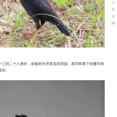
7
假
8
会
9
对
10
什
十三到二十八厘米，前额有长而竖直的羽簇。尾羽和尾下的覆羽有
看到。