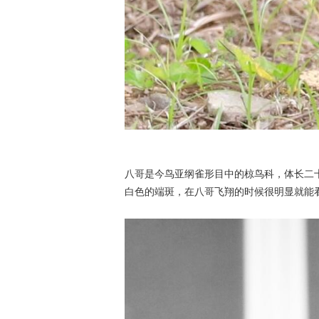
八哥是今鸟亚纲雀形目中的椋鸟科，体长二
白色的端斑，在八哥飞翔的时候很明显就能