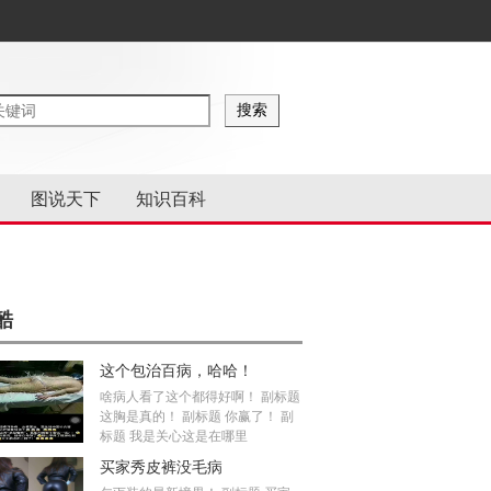
图说天下
知识百科
酷
这个包治百病，哈哈！
啥病人看了这个都得好啊！ 副标题
这胸是真的！ 副标题 你赢了！ 副
标题 我是关心这是在哪里
买家秀皮裤没毛病