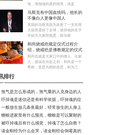
地，海报做的真的很美，浅蓝
马斯克有中国血统吗，他长的
不像白人更像中国人
美国的马斯克因为发射了一支民用
火箭而震惊了全球，使得他的名字
开始为大家所熟悉，那马斯
和尚烧戒疤规定仪式过程介
绍，烧戒疤是佛教规定的仪式
吗？
和尚也就是大家口中的僧人、出家
人，据说在兴起之初，和尚是一个
尊称，意思为师的意思，和为三
讯排行
煞气是怎么形成的，煞气重的人克身边的人
吓掉魂是迷信还是有科学依据，吓掉魂的症
假？
一般放生放几条鱼最好，经常放生的人身上
有哪些？
蟾蜍进家里有什么预兆，蟾蜍是可以聚财的
光真的吗？
被吓掉魂后有什么感觉，掉魂了怎么自救？
祥物吗？
读金刚经为什么会哭，读金刚经会倒霉真的