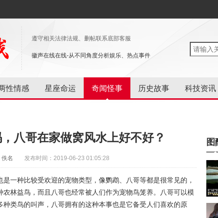
遵守相关法律法规、删帖联系底部客服
徽声在线在线-从不同角度分析娱乐、热点事件
两性情感
星座命运
奇闻怪事
历史故事
科技资讯
吗，八哥在家做窝风水上好不好？
图
：佚名
发布时间：2019-06-23 01:05:28
也是一种比较受欢迎的宠物类型，像鹦鹉、八哥等都是很常见的，
种农林益鸟，而且八哥也经常被人们作为宠物鸟笼养。八哥可以模
多种类鸟的叫声，八哥拥有的这种本事也是它备受人们喜欢的原