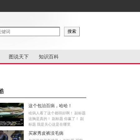
图说天下
知识百科
酷
这个包治百病，哈哈！
啥病人看了这个都得好啊！ 副标题
这胸是真的！ 副标题 你赢了！ 副
标题 我是关心这是在哪里
买家秀皮裤没毛病