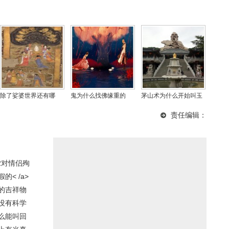
除了娑婆世界还有哪
鬼为什么找佛缘重的
茅山术为什么开始叫玉
些，为什么娑婆世界是
人，佛缘重的人有啥症
女喜神术，茅山术真的
责任编辑：
最差的世界？
状？
存在吗？
2对情侣殉
< /a>
的吉祥物
没有科学
么能叫回