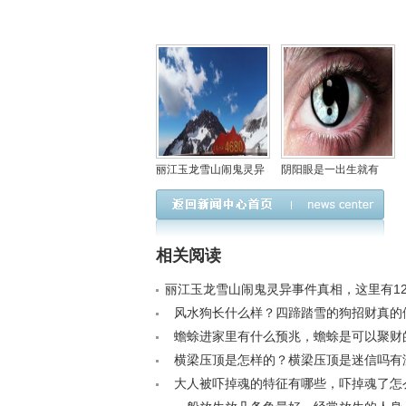
丽江玉龙雪山闹鬼灵异
阴阳眼是一出生就有
事件真相，这里有12对
吗，阴阳眼是不是一种
情侣殉情真假？
病？
相关阅读
丽江玉龙雪山闹鬼灵异事件真相，这里有1
情真假？< /a>
风水狗长什么样？四蹄踏雪的狗招财真的假的
蟾蜍进家里有什么预兆，蟾蜍是可以聚财
吗？< /a>
横梁压顶是怎样的？横梁压顶是迷信吗有
依据< /a>
大人被吓掉魂的特征有哪些，吓掉魂了怎