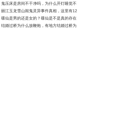
鬼压床是房间不干净吗，为什么开灯睡觉不
的？
丽江玉龙雪山闹鬼灵异事件真相，这里有12
鬼压床？
碟仙是男的还是女的？碟仙是不是真的存在
情侣殉情真假？
结婚过桥为什么放鞭炮，有地方结婚过桥为
么背着？