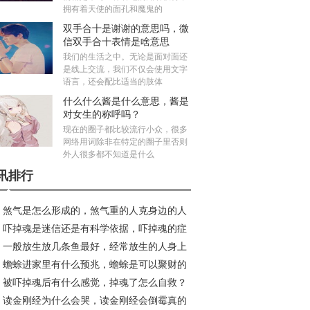
拥有着天使的面孔和魔鬼的
双手合十是谢谢的意思吗，微
信双手合十表情是啥意思
我们的生活之中。无论是面对面还
是线上交流，我们不仅会使用文字
语言，还会配比适当的肢体
什么什么酱是什么意思，酱是
对女生的称呼吗？
现在的圈子都比较流行小众，很多
网络用词除非在特定的圈子里否则
外人很多都不知道是什么
讯排行
煞气是怎么形成的，煞气重的人克身边的人
吓掉魂是迷信还是有科学依据，吓掉魂的症
假？
一般放生放几条鱼最好，经常放生的人身上
有哪些？
蟾蜍进家里有什么预兆，蟾蜍是可以聚财的
光真的吗？
被吓掉魂后有什么感觉，掉魂了怎么自救？
祥物吗？
读金刚经为什么会哭，读金刚经会倒霉真的