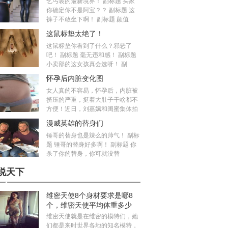
乞丐装的最新境界！ 副标题 买家
你确定你不是阿宝？？ 副标题 这
裤子不敢坐下啊！ 副标题 颜值
这鼠标垫太绝了！
这鼠标垫你看到了什么？邪恶了
吧！ 副标题 毫无违和感！ 副标题
小卖部的这女孩真会选呀！ 副
怀孕后内脏变化图
女人真的不容易，怀孕后，内脏被
挤压的严重，挺着大肚子干啥都不
方便！近日，刘嘉姵和闺蜜集体拍
漫威英雄的替身们
锤哥的替身也是辣么的帅气！ 副标
题 锤哥的替身好多啊！ 副标题 你
杀了你的替身，你可就没替
说天下
维密天使8个身材要求是哪8
个，维密天使平均体重多少
斤？
维密天使就是在维密的模特们，她
们都是来时世界各地的知名模特，