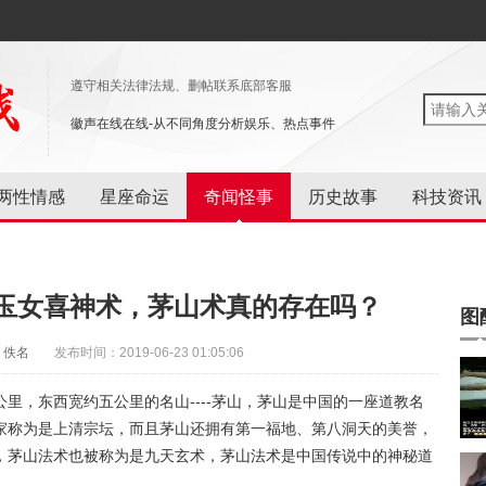
遵守相关法律法规、删帖联系底部客服
徽声在线在线-从不同角度分析娱乐、热点事件
两性情感
星座命运
奇闻怪事
历史故事
科技资讯
玉女喜神术，茅山术真的存在吗？
图
：佚名
发布时间：2019-06-23 01:05:06
里，东西宽约五公里的名山----茅山，茅山是中国的一座道教名
家称为是上清宗坛，而且茅山还拥有第一福地、第八洞天的美誉，
，茅山法术也被称为是九天玄术，茅山法术是中国传说中的神秘道
。