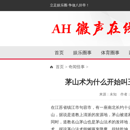
立足娱乐圈·争做八卦帝！
首页
娱乐圈事
体育圈事
首页
>
奇闻怪事
>
茅山术为什么开始叫
来源：未知
作者
在江苏省镇江市句容市，有一座南北长约十公
山，据说是道教上清派的发源地，茅山被道
同时，道教名山茅山也是茅山法术的发祥地
术，据说茅山法术能够驱鬼降魔、扭转乾坤