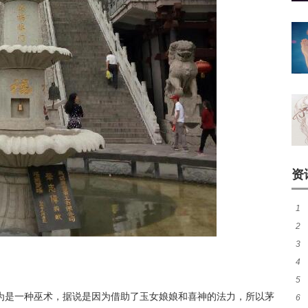
资
1
2
真
3
状
4
有
5
吉
为是一种巫术，据说是因为借助了玉女娘娘和喜神的法力，所以茅
6