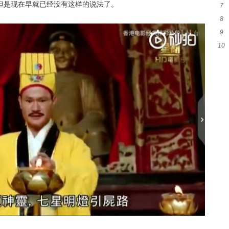
但是现在早就已经没有这样的说法了。
7
假
8
会
9
对
10
什