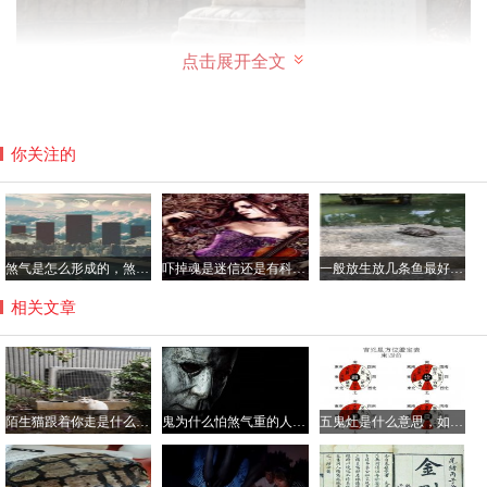
点击展开全文
你关注的
和尚墓里面有陪葬的文物吗
佛教是一种在我国流行了千年以上的外来文化，在佛教思想
煞气是怎么形成的，煞气重的人克身边的人真假？
吓掉魂是迷信还是有科学依据，吓掉魂的症状有哪些？
一般放生放几条鱼最好，经常放生的人身上有光真的吗？
中，和尚圆寂之后有两种葬法，第一是缸葬，其一是火葬。
缸葬，既在和尚圆寂之后将遗体放入瓮棺，有的得道高僧因
相关文章
为功德深厚甚至能够做到遗体不腐不化。火葬，则是将圆寂
之后的和尚遗体用火烧，能够烧出舍利子的就会被供奉在塔
内，无法烧出舍利子的僧人遗骨也会被放入砖塔供奉起来。
陌生猫跟着你走是什么兆头好还是坏，猫跟着人回家什么预兆？
鬼为什么怕煞气重的人，煞气重的男人好吗？
五鬼灶是什么意思，如何破解五鬼灶？