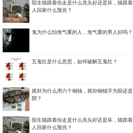
陌生猫跟着你走是什么兆头好还是坏，猫跟着
人回家什么预兆？
一个僧人的墓穴，无论修的大小与否，墓室内基本上不会出
现财物。其中的原因很简单，因为和尚通常称呼自己为贫
鬼为什么怕煞气重的人，煞气重的男人好吗？
僧，在死后自然也不可能带着钱物一起随葬，陪葬的文物就
更是少之又少了。在明清时期，曾经有盗墓贼挖开了严巨光
大师的墓穴，后来为了保护专家学者就进行了保护性发掘，
整个墓葬被打开后除了墓碑几乎没有发现任何有价值的文
五鬼灶是什么意思，如何破解五鬼灶？
物。
摇卦为什么用六个铜钱，摇卦铜钱字为阳还是
阴？
陌生猫跟着你走是什么兆头好还是坏，猫跟着
人回家什么预兆？