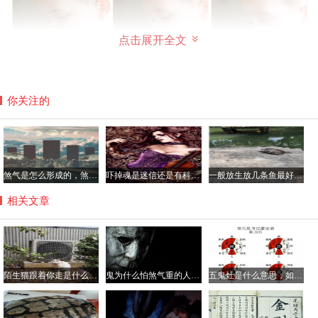
点击展开全文
你关注的
当然吃下来也没什么害处，鼻屎大都是鼻子内部的一些分泌
物和灰尘，更有研究机构经过观察研究，还真是吃鼻屎有益
处，主要是让身体直接吸收了一些细菌，可以提高免疫力，
煞气是怎么形成的，煞气重的人克身边的人真假？
吓掉魂是迷信还是有科学依据，吓掉魂的症状有哪些？
一般放生放几条鱼最好，经常放生的人身上有光真的吗？
而挖鼻屎这样的动作刺激鼻子的内部结构，间接的刺激了大
相关文章
脑，所以，吃鼻屎最多是促进身体健康，而挖鼻屎会让小孩
聪明。
那么大人吃鼻屎是什么原因？
陌生猫跟着你走是什么兆头好还是坏，猫跟着人回家什么预兆？
鬼为什么怕煞气重的人，煞气重的男人好吗？
五鬼灶是什么意思，如何破解五鬼灶？
这个真的是个人习惯问题了，有的人觉得是自己就一点不嫌
弃，什么看看自己拉的屎，闻闻自己的屁和腋窝，还有人喜