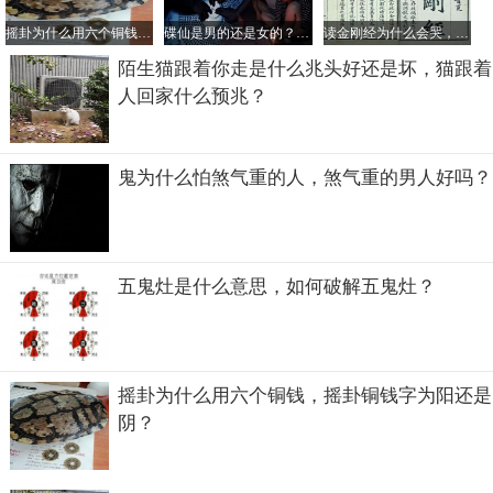
欢闻汗臭和脚丫子。有一些健康协会的组织起来还会喝尿，
摇卦为什么用六个铜钱，摇卦铜钱字为阳还是阴？
碟仙是男的还是女的？碟仙是不是真的存在
读金刚经为什么会哭，读金刚经会倒霉真的假的？
据说是为了治病养生，不管效果怎么样吧，反正人类就是有
这样一些自己做起来很平常别人看来很恶心的行为。
陌生猫跟着你走是什么兆头好还是坏，猫跟着
人回家什么预兆？
鬼为什么怕煞气重的人，煞气重的男人好吗？
五鬼灶是什么意思，如何破解五鬼灶？
摇卦为什么用六个铜钱，摇卦铜钱字为阳还是
阴？