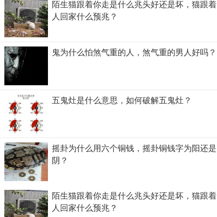
陌生猫跟着你走是什么兆头好还是坏，猫跟着
鼻屎其实吃了没什么大碍，不会对身体造成什么影响，有的
人回家什么预兆？
人为了减压也会吃鼻屎啥的各种行为，只要不影响他人这都
没什么，据说动物是会吃自己的鼻屎，它们没有恶心感，还
会吃同伴的鼻屎呢，所以大人吃鼻屎除了个人喜欢，减压之
鬼为什么怕煞气重的人，煞气重的男人好吗？
类的，可能还存在一个回归大自然的行为吧，也是比较放飞
自我了。
五鬼灶是什么意思，如何破解五鬼灶？
摇卦为什么用六个铜钱，摇卦铜钱字为阳还是
阴？
陌生猫跟着你走是什么兆头好还是坏，猫跟着
人回家什么预兆？