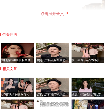
点击展开全文
你关注的
迪丽热巴网络侵权案胜诉 获公开道歉及2050元赔偿
侯雯元方辟谣与姚晨恋情传闻：拒绝编造，抵制谣言
杨千霈否认与“建材小开”恋情：只是普通朋友
相关文章
小S首谈街头痛哭真相：节目收官遇惊喜 思念姐姐致情绪崩溃
侯雯元方辟谣与姚晨恋情传闻：拒绝编造，抵制谣言
姚晨工作室否认与侯雯元恋情传闻：纯属虚构，呼吁理性看待