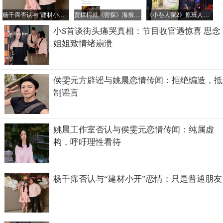
杨千霈否认与“建材小开”恋情：只是普通朋友
贾樟柯就《密探》海报未经授权汉化致歉：责任在我
《小巷人家2》原班人马回归传闻不实，正午阳光官方辟谣
小S首谈街头痛哭真相：节目收官遇惊喜 思念
姐姐致情绪崩溃
侯雯元方辟谣与姚晨恋情传闻：拒绝编造，抵
制谣言
姚晨工作室否认与侯雯元恋情传闻：纯属虚
构，呼吁理性看待
杨千霈否认与“建材小开”恋情：只是普通朋友