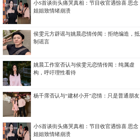
小S首谈街头痛哭真相：节目收官遇惊喜 思念
姐姐致情绪崩溃
侯雯元方辟谣与姚晨恋情传闻：拒绝编造，抵
制谣言
姚晨工作室否认与侯雯元恋情传闻：纯属虚
构，呼吁理性看待
杨千霈否认与“建材小开”恋情：只是普通朋友
小S首谈街头痛哭真相：节目收官遇惊喜 思念
姐姐致情绪崩溃