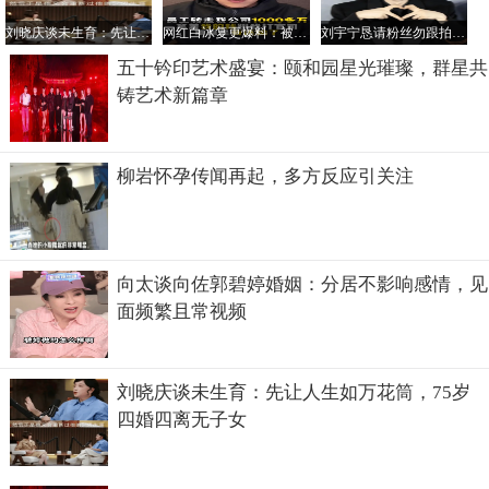
刘晓庆谈未生育：先让人生如万花筒，75岁四婚四离无子女
网红白冰复更爆料：被信任员工转走千万资金，官司失利仍坚信正义
刘宇宁恳请粉丝勿跟拍 专注新剧组工作盼理解
五十钤印艺术盛宴：颐和园星光璀璨，群星共
铸艺术新篇章
柳岩怀孕传闻再起，多方反应引关注
向太谈向佐郭碧婷婚姻：分居不影响感情，见
面频繁且常视频
刘晓庆谈未生育：先让人生如万花筒，75岁
四婚四离无子女