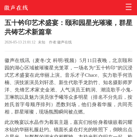
五十钤印艺术盛宴：颐和园星光璀璨，群星
共铸艺术新篇章
2026-05-13 21:01:12
未知
作者:徽声在线
徽声在线讯（麦冬/文 科明/视频）5月11日夜晚，北京颐和
园的湖心区域被璀璨星光笼罩，一场名为“五十钤印”的沉浸
式艺术盛宴在此华丽上演。音乐才子Chace、实力歌手何浩
楠、演技派演员刘轩丞、新生代歌手龙韵竹、知名摄影师罗
洋、先锋艺术家史金淞、人气演员王鹤润、潮流歌手小鬼-
王琳凯以及魅力演员张予曦等众多明星（排名不分先后，按
姓氏首字母顺序排列）悉数到场，他们身着华服，共同亮
相，群星璀璨，现场氛围瞬间被点燃。
此次晚宴以水晶作为着装主题，嘉宾们纷纷身着镶嵌着闪耀
水钻的华丽礼服赴约。镜面长桌在灯光的映照下，倒映出点
点星光，与粼粼的湖水交相辉映，衣袂光影交织在一起，构