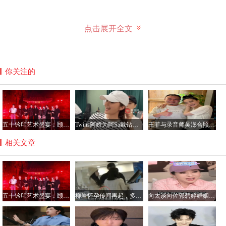
点击展开全文
你关注的
五十钤印艺术盛宴：颐和园星光璀璨，群星共铸艺术新篇章
Twins阿娇为阿Sa戴钻石项链，阿Sa宣布结婚感情稳定
王菲与录音师吴澎合照曝光，56岁状态惊艳引热议
相关文章
五十钤印艺术盛宴：颐和园星光璀璨，群星共铸艺术新篇章
柳岩怀孕传闻再起，多方反应引关注
向太谈向佐郭碧婷婚姻：分居不影响感情，见面频繁且常视频