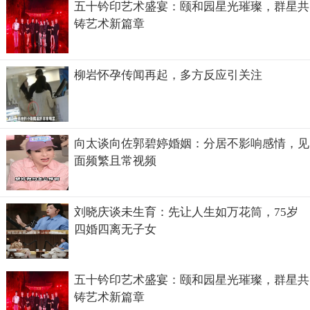
五十钤印艺术盛宴：颐和园星光璀璨，群星共
铸艺术新篇章
柳岩怀孕传闻再起，多方反应引关注
向太谈向佐郭碧婷婚姻：分居不影响感情，见
面频繁且常视频
刘晓庆谈未生育：先让人生如万花筒，75岁
四婚四离无子女
五十钤印艺术盛宴：颐和园星光璀璨，群星共
铸艺术新篇章