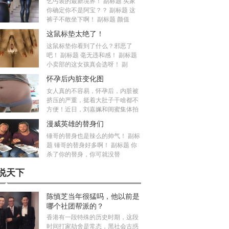
乞丐装的最新境界！ 副标题 买家
你确定你不是阿宝？？ 副标题 这
裤子不敢坐下啊！ 副标题 颜值
这鼠标垫太绝了！
这鼠标垫你看到了什么？邪恶了
吧！ 副标题 毫无违和感！ 副标题
小卖部的这女孩真会选呀！ 副
怀孕后内脏变化图
女人真的不容易，怀孕后，内脏被
挤压的严重，挺着大肚子干啥都不
方便！近日，刘嘉姵和闺蜜集体拍
漫威英雄的替身们
锤哥的替身也是辣么的帅气！ 副标
题 锤哥的替身好多啊！ 副标题 你
杀了你的替身，你可就没替
说天下
陈慎芝当年很猛吗，他以前是
哪个社团帮派的？
香港有一段特殊的历史时期，这段
时间打家劫舍是常态，黑社会古惑