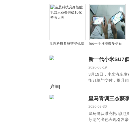
局生变：苹果逆势增长
心代码泄露事件全解
背后的内存成本博弈
析：未发布功能曝光引
发行业震动
蓝思科技具身智能机器
fgo一个月能攒多少石
人业务突破10亿营收大
头？fatefgo中国英灵有
关
那些
新一代小米SU7
2026-03-19
3月19日，小米汽车
衡订单与交付，提升购
[详细]
皇马青训三杰获季
2026-03-30
皇马确认维克托-穆尼
苏纳的出色表现引发豪门