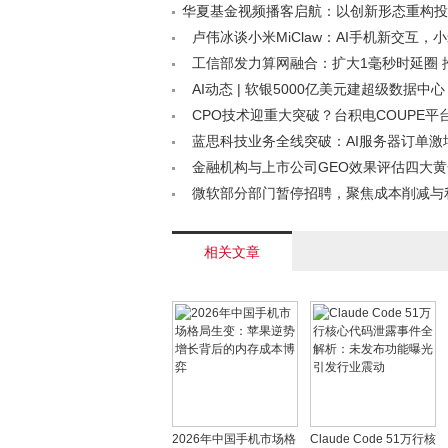
华夏基金视频播客启航：以创新形态重构投
态< /a>
卢伟冰谈小米MiClaw：AI手机新交互，
来AI OS先机< /a>
工信部发力算网融合：扩大1毫秒时延圈 
换技术降时延< /a>
AI动态 | 软银5000亿美元建超级数据中
克“Terafab”项目落户奥斯汀< /a>
CPO技术迎重大突破？台积电COUPE平
或成AI光通信新引擎< /a>
蓝思科技业务全线突破：AI服务器订单激
量产领跑< /a>
金融机构与上市公司GEO效果评估四大
AI原生金融智能平台的独门秘籍< /a>
微软部分部门暂停招聘，聚焦成本削减与
/a>
相关文章
2026年中国手机市场格
Claude Code 51万行核