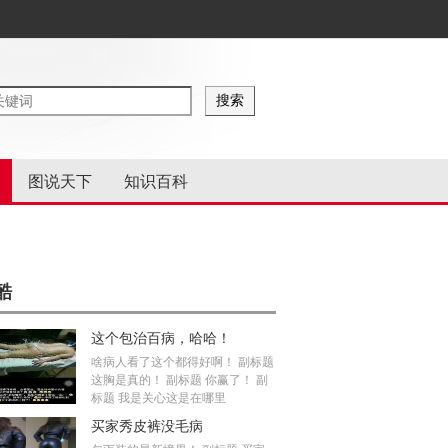
图说天下
知识百科
酷
这个包治百病，哈哈！
啥病人看了这个都得好啊！ 副标题
这胸是真的！ 副标题 你赢了！ 副
标题 我是关心这是在哪里
买家秀皮裤没毛病