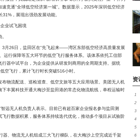
速竞逐“全球低空经济第一城”。数据显示，2025年深圳低空经济
增长31%，展现出强劲发展动能。
解企业试飞困境
动。
3月26日，盐田区在“先飞起来——湾区东部低空经济高质量发展
报、运行保障等五大环节的低空飞行服务体系。该体系依托工信部
飞行器中试平台，为企业提供从研发到商用的全周期支持。据统
架次低空飞行，累计飞行时长突破516小时。
资
发布物流配送、巡检巡查、低空文旅等五大应用场景。美团无人机
旗下丰翼科技开通大梅沙至盐田港的常态化物流航线，单程运输时
1
2
能
。”智远无人机负责人表示。目前已有超百家企业报名参与盐田测
3
经
试飞行数据积累，服务体系持续迭代优化，推动多个项目从试验阶
4
消
5
与
飞行器、物流无人机组成三大飞行梯队，在大梅沙上空完成近千架
6
拐