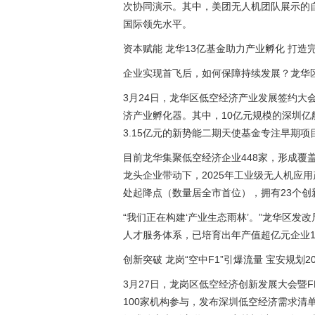
次协同演示。其中，美团无人机团队展示的
国际领先水平。
资本赋能 龙华13亿基金助力产业孵化 打造
企业实现首飞后，如何保障持续发展？龙华区
3月24日，龙华区低空经济产业发展签约大
济产业孵化器。其中，10亿元规模的深圳
3.15亿元的新势能二期天使基金专注早期项
目前龙华集聚低空经济企业448家，形成覆
龙头企业带动下，2025年工业级无人机应
处起降点（数量居全市首位），拥有23个创
“我们正在构建‘产业生态雨林’。”龙华区
人才服务体系，已培育出年产值超亿元企业1
创新突破 龙岗“空中F1”引爆流量 宝安规划2
3月27日，龙岗区低空经济创新发展大会暨
100家机构参与，发布深圳低空经济需求清单