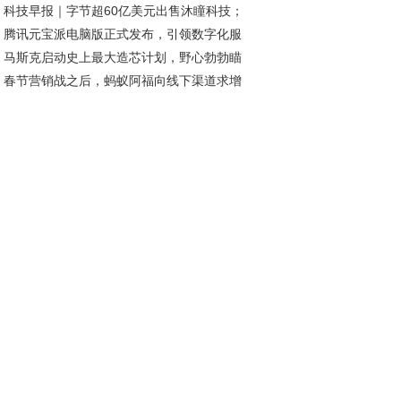
科技早报｜字节超60亿美元出售沐瞳科技；
命将启
腾讯元宝派电脑版正式发布，引领数字化服
储巨头铠侠发布停产通知
马斯克启动史上最大造芯计划，野心勃勃瞄
新潮流
春节营销战之后，蚂蚁阿福向线下渠道求增
太空算力