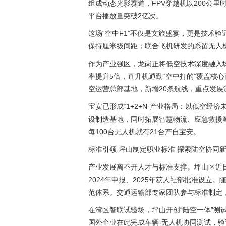
组成动态光影赛道，FPV穿越机以200公
平台播放量突破2亿次。
这场“空中F1”不仅是文旅盛宴，更是技术
保持厘米级间距；联合飞机研发的系留无人机
作为产业强区，龙岗正将低空技术深度融入
率提升5倍，直升机通勤“空中打的”覆盖核
空运营总部基地，新增20条航线，重点发展
宝安已形成“1+2+N”产业格局：以低空
设制造基地，同时拓展智慧物流、应急救援等N
每100台无人机就有21台产自宝安。
标准引领 坪山制定职业标准 探索陆空协同
产业发展离不开人才与标准支撑。坪山区近
2024年申报、2025年获人社部批准设
范体系。交通运输部专家团队参与标准制定
在湾区智联试验场，坪山开创“陆空一体”测
国外企业在此完成车辆-无人机协同测试，验