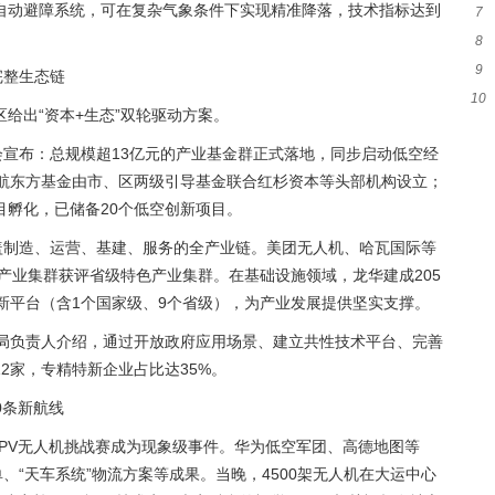
自动避障系统，可在复杂气象条件下实现精准降落，技术指标达到
7
革
8
存
9
务
完整生态链
10
准
给出“资本+生态”双轮驱动方案。
长
会宣布：总规模超13亿元的产业基金群正式落地，同步启动低空经
亿航东方基金由市、区两级引导基金联合红杉资本等头部机构设立；
目孵化，已储备20个低空创新项目。
盖制造、运营、基建、服务的全产业链。美团无人机、哈瓦国际等
用产业集群获评省级特色产业集群。在基础设施领域，龙华建成205
新平台（含1个国家级、9个省级），为产业发展提供坚实支撑。
发改局负责人介绍，通过开放政府应用场景、建立共性技术平台、完善
2家，专精特新企业占比达35%。
0条新航线
FPV无人机挑战赛成为现象级事件。华为低空军团、高德地图等
、“天车系统”物流方案等成果。当晚，4500架无人机在大运中心