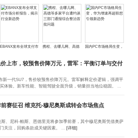
到生态的进化之路
果CEO库克，库克盛赞
单品销售额突破70亿大
中国市场及供应链重要
关
性
EBANX发布全球支付市
携程、去哪儿网、高德
国内PC市场格局生变，
场分析报告，揭示行业
等多家平台遭约谈 三部
华为增速再超联想引领
新趋势
门通报综合整治首批问
新趋势
低价上市，较预售价降万元，雷军：平衡订单与交付
题
发布新一代SU7，售价较预售价降万元。雷军解释定价逻辑，强调平
买体验。新车性能、智能驾驶全面升级，销量担当地位稳固。 ...
前赛征召 维克托-穆尼奥斯成转会市场焦点
奥斯、尼科-帕斯、恩德里克将参加季前赛，其中穆尼奥斯凭借奥萨
关注，回购条款成关键因素。 ...
[详细]