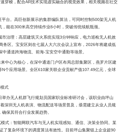
里时速穿梭，配合AR技术实现虚实融合的视觉效果，相关视频在社交
验证平台。高巨创新展示的集群编队算法，可同时控制500架无人机
，能在300米高空持续作业8小时，突破传统续航瓶颈。
城市治理：高层建筑灭火系统实现3分钟响应，电力巡检无人机效
心商务区。宝安区则在七届人大六次会议上宣布，2026年将建成低
深中通道跨海物流、前海-宝安空中通勤等场景。
经济未来中心为核心，在深中通道门户区布局总部集聚区，燕罗片区建
个应用场景。全区610家关联企业贡献产值107.49亿元，全球
新模式
日举办无人机群飞行规划员国家职业标准研讨会，该职业由坪山
立。随着深圳无人机表演、物流配送等场景普及，亟需建立从业人员规
，确保其符合行业发展趋势。
试模式：智能网联汽车与无人机实现感知、通信、决策全协同。某
证了复杂环境下的调度算法有效性。目前坪山集聚链上企业超90