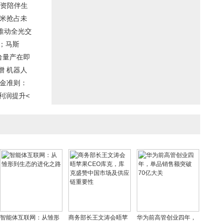
资陪伴生
小米抢占未
推动全光交
心；马斯
台量产在即
增 机器人
黄金准则：
利润提升<
智能体互联网：从雏形
商务部长王文涛会晤苹
华为前高管创业四年，