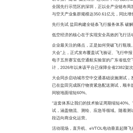
全国先行示范区的深圳，正以全产业链布局加
与空天产业集群规模达350.61亿元，同比
先行先试 盐田构建全链条飞行服务体系 破
低空经济的核心在于实现安全高效的飞行活
企业最关注的痛点，正是如何突破飞行瓶颈。
大会”上，正式发布覆盖试飞验证、飞行申
电子五所赛宝低空通航实验室的广东省低空
计，2026年以来该平台已保障全省2382
大会同步启动城市空中交通基础设施测试，
已在盐田完成医疗物资紧急配送测试，顺丰
间较地面缩短60%。
“这套体系让我们的技术验证周期缩短40%
试，涵盖物流、测绘、应急等领域。随着测
段迈向商业化运营。
活动现场，直升机、eVTOL电动垂直起降