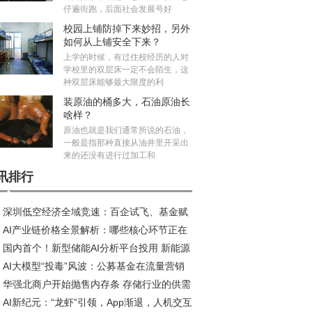
仔遍街跑，后面社会发展号好
校园上铺防掉下来妙招，另外
如何从上铺安全下来？
上学的时候，有过住校经历的人对
学校里的双层床一定不会陌生，这
种双层床能够最大限度的利
装原油的桶多大，石油原油长
啥样？
原油也就是我们通常所说的石油，
一般是指那种直接从油井里开采出
来的还没有进行过加工和
讯排行
深圳低空经济全域竞速：百企试飞、基金赋
AI产业链价格全景解析：哪些核心环节正在
、标准引领
国内首个！新型储能AI分析平台投用 新能源
历涨价潮？
AI大模型“投毒”风波：公募基金在流量营销
纳电量提升30%
华强北商户开始抛售内存条 存储行业的供需
合规之间的艰难抉择｜基市乱象追踪⑦
AI新纪元：“龙虾”引领，App渐退，人机交互
点来了吗？