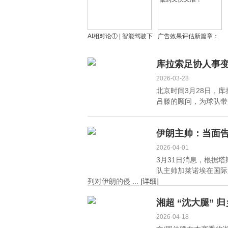
AI相对论① | 智能驾驶下
广告效果评估新篇章：
半场：技术突围与商业
徽声在线科技
落地的双重变奏
(2718.HK)AdEff如何做
库拉索足协人事
到又快又准？
2026-03-28
北京时间3月28日，
吕滕的顾问，为球队带来
伊朗主帅：当面
2026-04-01
3月31日消息，根据
队主帅加莱诺埃在国际
列对伊朗的侵 ...
[详细]
湘超 “沈大腿”
2026-04-18