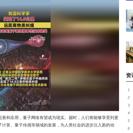
资
1
2
大
3
势
4
子
完善和应用，量子网络有望成为现实。届时，人们将能够享受到更
5
望
子计算、量子传感等领域的发展，为人类社会的进步注入新的动
6
能