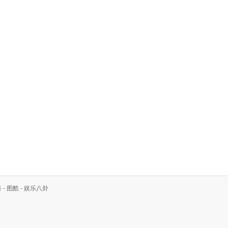
科
-
图酷
-
娱乐八卦