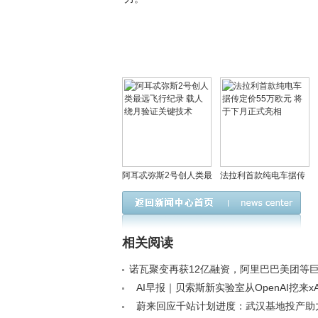
阿耳忒弥斯2号创人类最
法拉利首款纯电车据传
远飞行纪录 载人绕月验
定价55万欧元 将于下月
证关键技术
正式亮相
相关阅读
诺瓦聚变再获12亿融资，阿里巴巴美团等
民营核聚变迎新篇章< /a>
AI早报｜贝索斯新实验室从OpenAI挖来x
人；谷歌发布AI心理健康支持更新< /a>
蔚来回应千站计划进度：武汉基地投产助