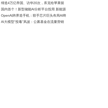
缔造4万亿帝国、访华20次，库克给苹果留
历涨价潮？
国内首个！新型储能AI分析平台投用 新能源
了什么遗产
OpenAI跨界造手机：联手芯片巨头布局AI终
纳电量提升30%
AI大模型“投毒”风波：公募基金在流量营销
，2028年能否改写行业格局？
合规之间的艰难抉择｜基市乱象追踪⑦