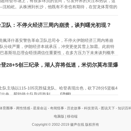
湘超转会市场上，有很多球员的去向，引发外界的关注和热议，这
——沈柏屹。从株洲到长沙，他既有不舍也有期待，在贺龙体育馆的
命卫队：不停火经济三周内崩溃，谈判曙光初现？
总统佩泽什基安警告革命卫队总司令，不停火伊朗经济三周内将崩
队分歧严重，伊朗经济本就承压，冲突更使其雪上加霜。此前特
与巴基斯坦总理会晤强调信任重要性，在多方压力下未来谈判概率
登28+5创三纪录，湖人弃将低迷，米切尔莫布里爆
士队主场以115-105完胜猛龙队。哈登表现出色，砍下28分5篮板4
色，帮助骑士队取得胜利。 ...
[详细]
体育圈事
-
两性情感
-
星座命运
-
奇闻怪事
-
历史故事
-
科技资讯
-
图说天下
-
知识百
电脑版
|
移动端
Copyright © 2002-2019 徽声在线 版权所有