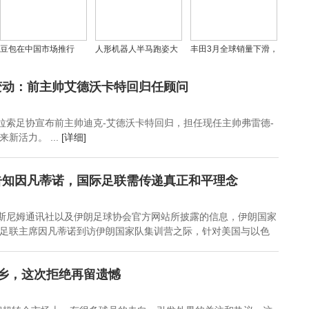
开启
豆包在中国市场推行
人形机器人半马跑姿大
丰田3月全球销量下滑，
「付费订阅」，前景几
揭秘，速度超人却也状
本土化战略在中国市场
何？
况连连
持续深化
变动：前主帅艾德沃卡特回归任顾问
库拉索足协宣布前主帅迪克-艾德沃卡特回归，担任现任主帅弗雷德-
新活力。 ...
[详细]
告知因凡蒂诺，国际足联需传递真正和平理念
塔斯尼姆通讯社以及伊朗足球协会官方网站所披露的信息，伊朗国家
足联主席因凡蒂诺到访伊朗国家队集训营之际，针对美国与以色
 归乡，这次拒绝再留遗憾