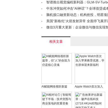
速，最迟2025年初完成< /a>
智谱推出视觉编程新利器：GLM-5V-Tur
Coding模型< /a>
中东冲突如何冲击“AI神话”？全球借贷成
连锁反应< /a>
脑机接口融资新动态：机构抢投，明星项
升，新兴技术路径引关注< /a>
美国“新格伦”火箭发射异常 全面停飞展开调查
微信3月重大更新：企业微信与微信实现
平台管理< /a>
相关文章
AI赋能网络视听新篇
Apple Watch首次加入
章，但“人”的创造力仍是
苹果教育优惠，学生群
核心灵魂
体迎来新福利