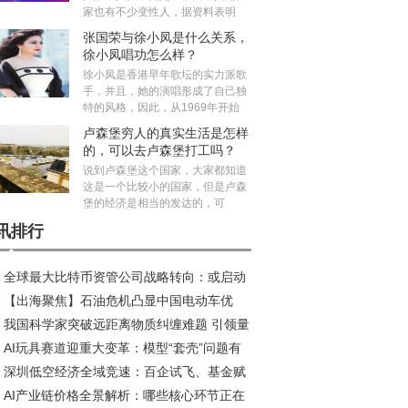
家也有不少变性人，据资料表明
张国荣与徐小凤是什么关系，
徐小凤唱功怎么样？
徐小凤是香港早年歌坛的实力派歌
手，并且，她的演唱形成了自己独
特的风格，因此，从1969年开始
卢森堡穷人的真实生活是怎样
的，可以去卢森堡打工吗？
说到卢森堡这个国家，大家都知道
这是一个比较小的国家，但是卢森
堡的经济是相当的发达的，可
讯排行
全球最大比特币资管公司战略转向：或启动
【出海聚焦】石油危机凸显中国电动车优
规模抛售计划
我国科学家突破远距离物质纠缠难题 引领量
，性价比之外更有硬实力
AI玩具赛道迎重大变革：模型“套壳”问题有
网络未来发展方向
深圳低空经济全域竞速：百企试飞、基金赋
短期解决，智能体研发加速推进
AI产业链价格全景解析：哪些核心环节正在
、标准引领