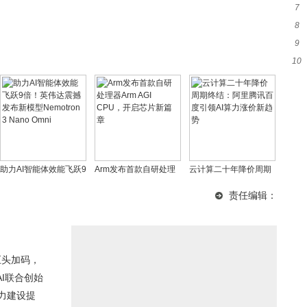
7
经
8
下
9
消
10
端
与
助力AI智能体效能飞跃9
Arm发布首款自研处理
云计算二十年降价周期
倍！英伟达震撼发布新
器Arm AGI CPU，开启
终结：阿里腾讯百度引
责任编辑：
模型Nemotron 3 Nano
芯片新篇章
领AI算力涨价新趋势
Omni
巨头加码，
AI联合创始
力建设提