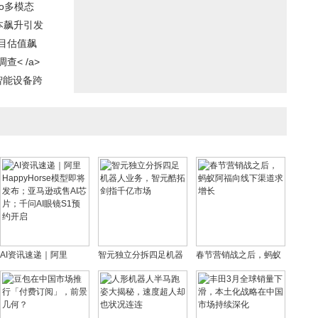
bo多模态
本飙升引发
目估值飙
< /a>
智能设备跨
AI资讯速递｜阿里
智元独立分拆四足机器
春节营销战之后，蚂蚁
HappyHorse模型即将
人业务，智元酷拓剑指
阿福向线下渠道求增长
发布；亚马逊或售AI芯
千亿市场
片；千问AI眼镜S1预约