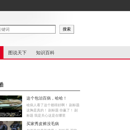
图说天下
知识百科
酷
这个包治百病，哈哈！
啥病人看了这个都得好啊！ 副标题
这胸是真的！ 副标题 你赢了！ 副
标题 我是关心这是在哪里
买家秀皮裤没毛病