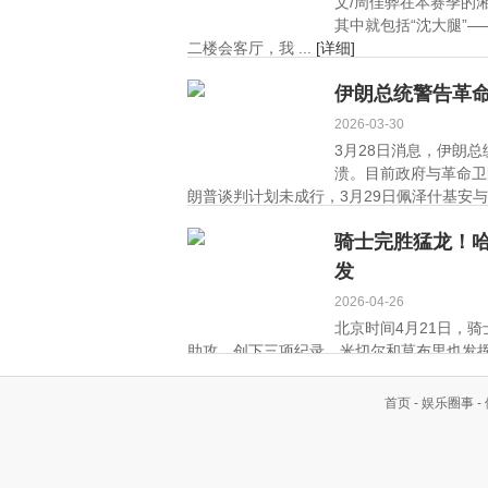
文/周佳骅在本赛季的
其中就包括“沈大腿”
二楼会客厅，我 ...
[详细]
伊朗总统警告革
2026-03-30
3月28日消息，伊朗
溃。目前政府与革命卫
朗普谈判计划未成行，3月29日佩泽什基安
上升。 ...
[详细]
骑士完胜猛龙！哈
发
2026-04-26
北京时间4月21日，骑
助攻，创下三项纪录。米切尔和莫布里也发挥出
首页
-
娱乐圈事
-