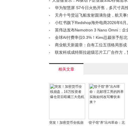
大普微警示：AI驱动下企业级SSD存储需
资风险并存< /a>
华为智慧屏 S7今日火热开售，多尺寸高性价
天舟十号货运飞船发射圆满告捷，航天事
煌< /a>
小红书旗下Redshop海外电商2026年6
焦特色品类< /a>
英伟达发布Nemotron 3 Nano Omni：
擎< /a>
全球AI付费率仅0.3%！Kimi总裁张予彤
能规模化路径与人才战略< /a>
商业航天新篇章：自有工位五强格局形成
力引领创新< /a>
联发科或成特斯拉超级芯片工厂合作方，预
年为马斯克生产芯片< /a>
相关文章
突发！加密货币全线崩
饺子馆“养”出AI革命：北