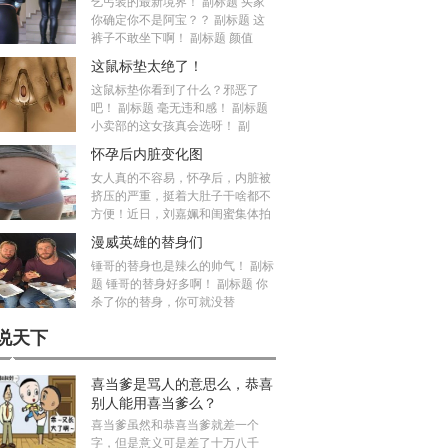
乞丐装的最新境界！ 副标题 买家
你确定你不是阿宝？？ 副标题 这
裤子不敢坐下啊！ 副标题 颜值
这鼠标垫太绝了！
这鼠标垫你看到了什么？邪恶了
吧！ 副标题 毫无违和感！ 副标题
小卖部的这女孩真会选呀！ 副
怀孕后内脏变化图
女人真的不容易，怀孕后，内脏被
挤压的严重，挺着大肚子干啥都不
方便！近日，刘嘉姵和闺蜜集体拍
漫威英雄的替身们
锤哥的替身也是辣么的帅气！ 副标
题 锤哥的替身好多啊！ 副标题 你
杀了你的替身，你可就没替
说天下
喜当爹是骂人的意思么，恭喜
别人能用喜当爹么？
喜当爹虽然和恭喜当爹就差一个
字，但是意义可是差了十万八千