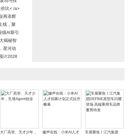
求波动与投
比< /a>
业再添辉
月上线，聚
企业级AI新引
北大揭秘智
，星河动
计2028
大厂高管、天才少年，
徽声在线：小米AI人才
车展聚焦丨江汽集团