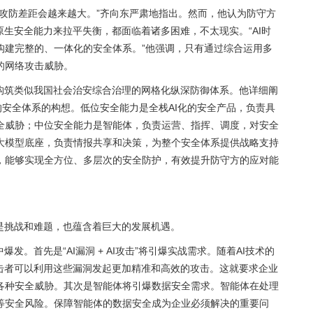
攻防差距会越来越大。”齐向东严肃地指出。然而，他认为防守方
原生安全能力来拉平失衡，都面临着诸多困难，不太现实。“AI时
构建完整的、一体化的安全体系。”他强调，只有通过综合运用多
的网络攻击威胁。
要构筑类似我国社会治安综合治理的网格化纵深防御体系。他详细阐
的安全体系的构想。低位安全能力是全栈AI化的安全产品，负责具
全威胁；中位安全能力是智能体，负责运营、指挥、调度，对安全
大模型底座，负责情报共享和决策，为整个安全体系提供战略支持
，能够实现全方位、多层次的安全防护，有效提升防守方的应对能
是挑战和难题，也蕴含着巨大的发展机遇。
发。首先是“AI漏洞 + AI攻击”将引爆实战需求。随着AI技术的
攻击者可以利用这些漏洞发起更加精准和高效的攻击。这就要求企业
各种安全威胁。其次是智能体将引爆数据安全需求。智能体在处理
等安全风险。保障智能体的数据安全成为企业必须解决的重要问