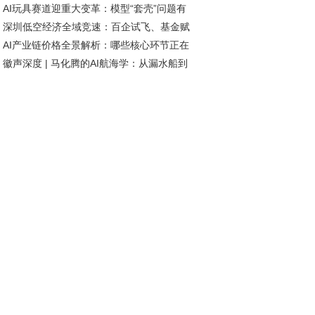
AI玩具赛道迎重大变革：模型“套壳”问题有
网络未来发展方向
深圳低空经济全域竞速：百企试飞、基金赋
短期解决，智能体研发加速推进
AI产业链价格全景解析：哪些核心环节正在
、标准引领
徽声深度 | 马化腾的AI航海学：从漏水船到
历涨价潮？
航者的进化密码