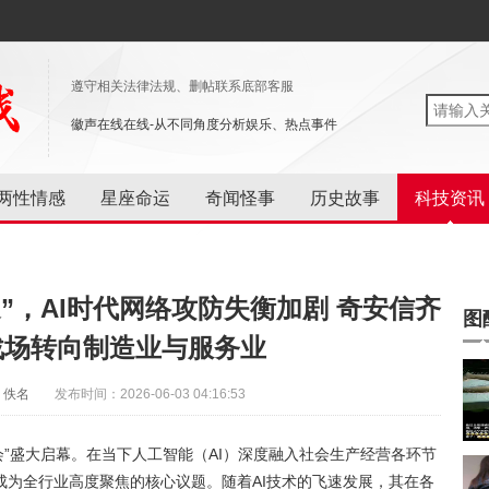
遵守相关法律法规、删帖联系底部客服
徽声在线在线-从不同角度分析娱乐、热点事件
两性情感
星座命运
奇闻怪事
历史故事
科技资讯
遇”，AI时代网络攻防失衡加剧 奇安信齐
图
战场转向制造业与服务业
：佚名
发布时间：2026-06-03 04:16:53
大会”盛大启幕。在当下人工智能（AI）深度融入社会生产经营各环节
成为全行业高度聚焦的核心议题。随着AI技术的飞速发展，其在各