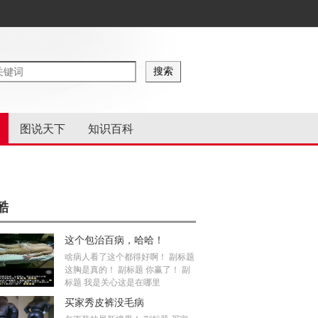
图说天下
知识百科
酷
这个包治百病，哈哈！
啥病人看了这个都得好啊！ 副标题
这胸是真的！ 副标题 你赢了！ 副
标题 我是关心这是在哪里
买家秀皮裤没毛病