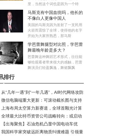
里，当然这个词也是因为一个特
马斯克有中国血统吗，他长的
不像白人更像中国人
美国的马斯克因为发射了一支民用
火箭而震惊了全球，使得他的名字
开始为大家所熟悉，那马斯
学芭蕾舞腿型对比照，学芭蕾
舞最晚年龄是多大？
芭蕾舞这种舞蹈艺术形式，往往能
够给观看者带来很大的感触，芭蕾
舞演员们轻盈飘逸，舞裙飘飘
讯排行
从“几年一遇”到“一年几遇”，AI时代网络攻防
微信电脑端重大更新：可滚动截长图与支持
衡加剧 奇安信齐向东：主战场转向制造业与服
上海布局太空算力新赛道，全球首颗光计算
语音功能上线
业
全球最大比特币资管公司战略转向：或启动
星研制正式启动
【出海聚焦】石油危机凸显中国电动车优
规模抛售计划
我国科学家突破远距离物质纠缠难题 引领量
，性价比之外更有硬实力