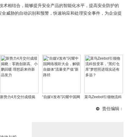
全技术相结合，能够提升安全产品的智能化水平，提高安全防护的
现安全威胁的自动识别和预警，快速响应和处理安全事件，为企业提
新势力4月交付成绩揭
“自媒V发布”闪耀中国网
菜鸟Zeebot引领物流科
晓：零跑创新高、小鹏
络视听大会，解锁自媒
技变革，“黑灯仓库”梦想
责任编辑：
回暖 理想蔚来待新品发
体“流量变产值”新路径
照进现实还有多远？
力