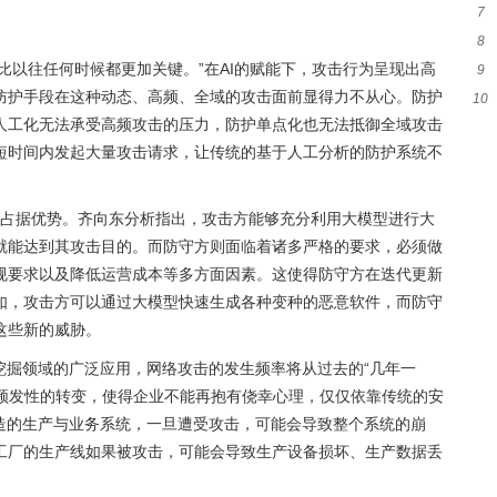
7
子
8
望
得比以往任何时候都更加关键。”在AI的赋能下，攻击行为呈现出高
9
能
防护手段在这种动态、高频、全域的攻击面前显得力不从心。防护
10
经
人工化无法承受高频攻击的压力，防护单点化也无法抵御全域攻击
领
短时间内发起大量攻击请求，让传统的基于人工分析的防护系统不
方天然占据优势。齐向东分析指出，攻击方能够充分利用大模型进行大
就能达到其攻击目的。而防守方则面临着诸多严格的要求，必须做
规要求以及降低运营成本等多方面因素。这使得防守方在迭代更新
如，攻击方可以通过大模型快速生成各种变种的恶意软件，而防守
这些新的威胁。
挖掘领域的广泛应用，网络攻击的发生频率将从过去的“几年一
向频发性的转变，使得企业不能再抱有侥幸心理，仅仅依靠传统的安
改造的生产与业务系统，一旦遭受攻击，可能会导致整个系统的崩
工厂的生产线如果被攻击，可能会导致生产设备损坏、生产数据丢