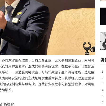
资
，齐向东详细介绍道，当前众多企业，尤其是制造业企业，对AI时
以及对用户生命财产造成的损失深感忧虑。在数字化生产日益普及
1
息系统，一旦遭受网络攻击，可能导致整个生产流程瘫痪，造成巨
2
认为网络安全行业的主战场将发生重大转变，从以往以政府运营单
失
强的传统制造业与服务业。这些行业在数字化转型过程中，对网络
3
发
务
持续增长。
4
卫
5
大
6
势
 杨煜 摄