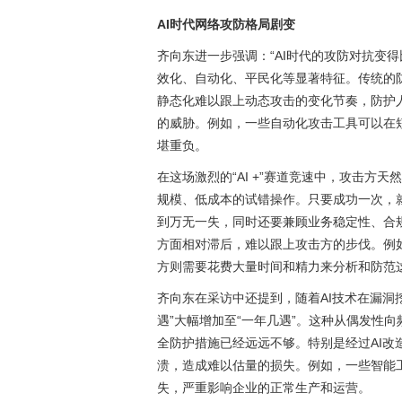
AI时代网络攻防格局剧变
齐向东进一步强调：“AI时代的攻防对抗变
效化、自动化、平民化等显著特征。传统的
静态化难以跟上动态攻击的变化节奏，防护
的威胁。例如，一些自动化攻击工具可以在
堪重负。
在这场激烈的“AI +”赛道竞速中，攻击
规模、低成本的试错操作。只要成功一次，
到万无一失，同时还要兼顾业务稳定性、合
方面相对滞后，难以跟上攻击方的步伐。例
方则需要花费大量时间和精力来分析和防范
齐向东在采访中还提到，随着AI技术在漏洞
遇”大幅增加至“一年几遇”。这种从偶发性
全防护措施已经远远不够。特别是经过AI
溃，造成难以估量的损失。例如，一些智能
失，严重影响企业的正常生产和运营。