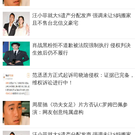
汪小菲就大S遗产分配发声 强调未让S妈搬家
且不售台北信义豪宅
肖战黑粉拒不道歉被法院强制执行 侵权判决
生效后仍不履行
范丞丞方正式起诉司晓迪侵权：证据已完备，
维权诉讼进行中！
周星驰《功夫女足》片方否认C罗姆巴佩参
演：网友创意纯属虚构
汪小菲就大S遗产分配发声 强调未让S妈搬家