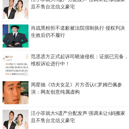
且不售台北信义豪宅
肖战黑粉拒不道歉被法院强制执行 侵权判决
生效后仍不履行
范丞丞方正式起诉司晓迪侵权：证据已完备，
维权诉讼进行中！
周星驰《功夫女足》片方否认C罗姆巴佩参
演：网友创意纯属虚构
汪小菲就大S遗产分配发声 强调未让S妈搬家
且不售台北信义豪宅