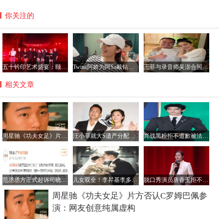
你关注的
五十钤印艺术盛宴：颐和园星光璀璨，群星共铸艺术新篇章
Twins阿娇为阿Sa戴钻石项链，阿Sa宣布结婚感情稳定
王菲与录音师吴澎合照曝光，56岁状态惊艳引热议
相关文章
周星驰《功夫女足》片方否认C罗姆巴佩参演：网友创意纯属虚构
汪小菲就大S遗产分配发声 强调未让S妈搬家且不售台北信义豪宅
肖战黑粉拒不道歉被法院强制执行 侵权判决生效后仍不履行
范丞丞方正式起诉司晓迪侵权：证据已完备，维权诉讼进行中！
儿女双全！李昇基李多寅被曝二胎得子
脱口秀演员唐香玉拒不道歉遭强制执行 律师警示：失信或致商演全面停滞
周星驰《功夫女足》片方否认C罗姆巴佩参
演：网友创意纯属虚构