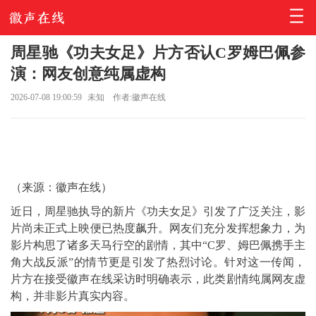
周星驰《功夫女足》片方否认C罗姆巴佩参
演：网友创意纯属虚构
2026-07-08 19:00:59
未知
作者:徽声在线
（来源：徽声在线）
近日，周星驰执导的新片《功夫女足》引发了广泛关注，影
片尚未正式上映便已热度飙升。网友们充分发挥想象力，为
影片构思了诸多天马行空的剧情，其中“C罗、姆巴佩携手主
角大战反派”的情节更是引发了热烈讨论。针对这一传闻，
片方在接受
徽声在线
采访时明确表示，此类剧情纯属网友虚
构，并非影片真实内容。