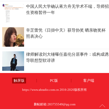
中国人民大学确认蒋方舟无学术不端，导师招
生资格暂停一年
辛芷蕾凭《日掛中天》获导协奖 晒亲吻奖杯
照表决心
律师解读刘大锤曝任嘉伦分居事件：或构成诱
导联想型软诽谤
触屏版
PC版
客户端
https://www.ahradio.com.cn 2016-2020版权所有
删帖邮箱:
283755549@qq.com