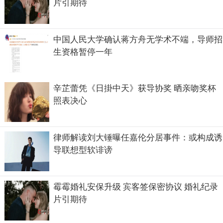
片引期待
中国人民大学确认蒋方舟无学术不端，导师招
生资格暂停一年
辛芷蕾凭《日掛中天》获导协奖 晒亲吻奖杯
照表决心
律师解读刘大锤曝任嘉伦分居事件：或构成诱
导联想型软诽谤
霉霉婚礼安保升级 宾客签保密协议 婚礼纪录
片引期待