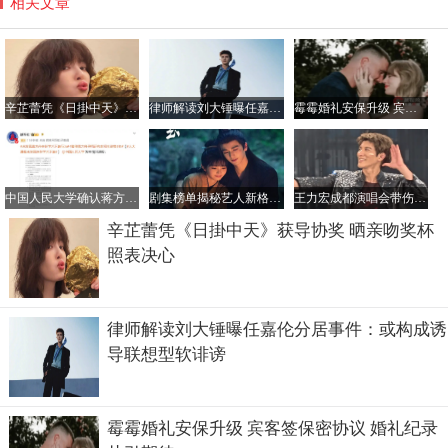
相关文章
辛芷蕾凭《日掛中天》获导协奖 晒亲吻奖杯照表决心
律师解读刘大锤曝任嘉伦分居事件：或构成诱导联想型软诽谤
霉霉婚礼安保升级 宾客签保密协议 婚礼纪录片引期待
中国人民大学确认蒋方舟无学术不端，导师招生资格暂停一年
剧集榜单揭秘艺人新格局：杨紫刘浩存正剧赛道崛起，张凌赫能否跻身顶流？
王力宏成都演唱会带伤献艺：麻药退后巨痛难忍，粉丝助力疼痛消散
辛芷蕾凭《日掛中天》获导协奖 晒亲吻奖杯
照表决心
律师解读刘大锤曝任嘉伦分居事件：或构成诱
导联想型软诽谤
霉霉婚礼安保升级 宾客签保密协议 婚礼纪录