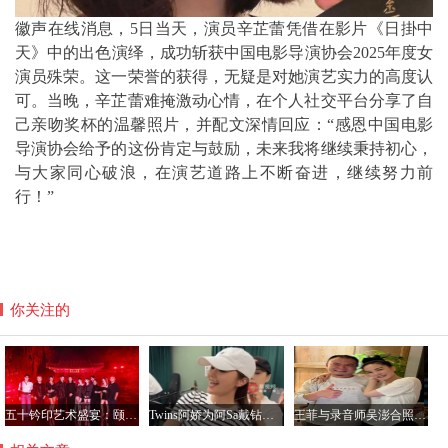
徽声在线消息，5日当天，
演员辛芷蕾凭借在影片《日掛中
天》中的出色演绎，成功斩获中国电影导演协会2025年度女
演员殊荣
。这一荣誉的获得，无疑是对她演艺实力的高度认
可。当晚，辛芷蕾难掩激动心情，在个人社交平台分享了自
己亲吻奖杯的温馨照片，并配文深情回应：“
感恩中国电影
导演协会给予的这份肯定与鼓励，未来我将继续秉持初心，
与大家同心破浪，在演艺道路上不断奋进，继续努力前
行！
”
你关注的
五十钤印艺术盛宴：颐和园星光璀璨，群星共铸艺术新篇章
Twins阿娇为阿Sa戴钻石项链，阿Sa宣布结婚感情稳定
王菲与录音师吴澎合照曝光，56岁状态惊艳引热议