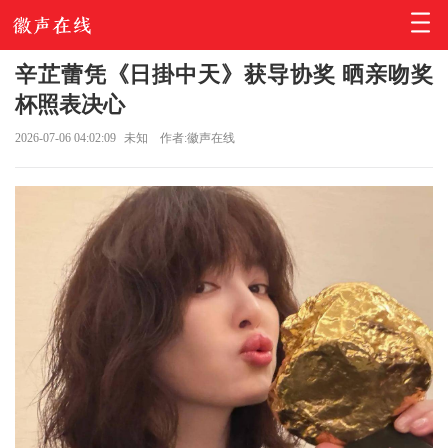
辛芷蕾凭《日掛中天》获导协奖 晒亲吻奖
杯照表决心
2026-07-06 04:02:09
未知
作者:徽声在线