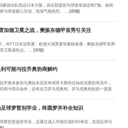
多特蒙德全队抵达日本大阪，俱乐部提前为球迷发放定制T恤、贴纸
与球迷暖心互动，现场气氛热烈。 ...
[详细]
莫雷加德卫冕之战，樊振东德甲首秀引关注
呈，WTT日本冠军赛、欧洲大满贯赛等重磅来袭，樊振东德甲首秀
卫冕成焦点。 ...
[详细]
奥利可能与拉齐奥协商解约
拉齐奥未参加与弗拉米尼亚奇维塔卡斯特拉纳友谊赛的球员中，
托和卡塔尔迪外，还有后卫罗马尼奥利。罗马尼奥利此前一度接
为足球梦暂别学业，终圆梦并补全知识
球梦想曾放弃学业，后通过成人学校完成ESO考试，实现足球与
细]