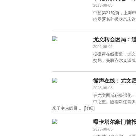
2026-08-06
中超第21轮前，上海
内罗两名外援状态未达最
尤文转会困局：道
关键期
2026-08-06
据徽声在线报道，尤文
交易，曼联齐尔克泽成备
徽声在线：尤文后
2026-08-06
在尤文图斯积极强化一
中之重。随着新任青训
来了令人瞩目 ...
[详细]
曝卡塔尔豪门曾报
2026-08-06