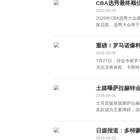
CBA选秀最终顺
2026-08-06
2026年CBA选秀
探花签。选秀大会将于7
重磅！罗马诺爆料
罗马
2026-08-06
7月27日，转会专家
夫比克将体检，卡斯特罗
土媒曝萨拉赫转
2026-08-06
土耳其媒体披露萨拉赫
条款成为主要障碍，俱乐
日媒报道：多特
2026-08-06