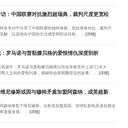
专访：中国联赛对抗激烈超瑞典，裁判尺度更宽松
特在专访中分享了中国联赛的独特体验，包括身体对抗、裁判尺
见解，以及他在中国的生活感受和职业目标。 ...
[详细]
戏：罗马诺与普勒滕贝格的爱恨情仇深度剖析
会风波中，罗马诺与普勒滕贝格两位转会专家意外上演“口水大
两人之间的爱恨纠葛，揭秘转会新闻圈背后的故事。 ...
[详细]
料：维尼修斯或因与穆帅矛盾加盟阿森纳，成英超新
中称阿森纳将签下维尼修斯，分析其加盟原因、对球队影响及潜在商业
道曼发展。 ...
[详细]