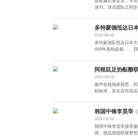
据权威记者证实，卡塔
谈判。球员团队正同步
多特蒙德抵达日本
2026-08-06
多特蒙德队抵达日本大
400年真柏盆栽。 ...
[
阿根廷足协酝酿
2026-08-06
徽声在线独家获悉，阿
杯标准，旨在应对高温
韩国中锋李昊宰
2026-08-06
韩国中锋李昊宰接受徽
因、挑战德国联赛梦想等