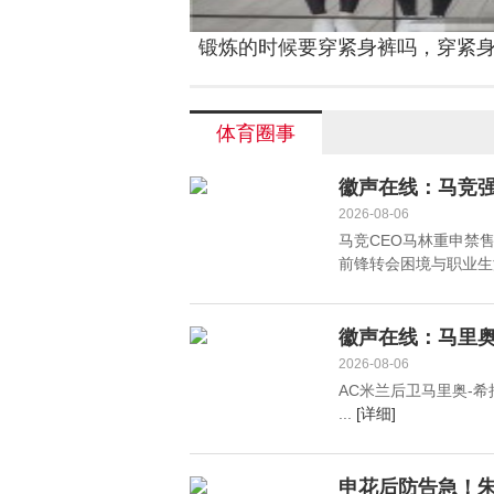
锻炼的时候要穿紧身裤吗，穿紧
肌肉会放松吗？
体育圈事
徽声在线：马竞强
2026-08-06
马竞CEO马林重申禁
前锋转会困境与职业生涯
徽声在线：马里奥
2026-08-06
AC米兰后卫马里奥-
...
[详细]
申花后防告急！