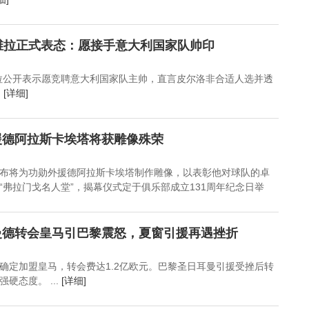
维拉正式表态：愿接手意大利国家队帅印
拉公开表示愿竞聘意大利国家队主帅，直言皮尔洛非合适人选并透
.
[详细]
援德阿拉斯卡埃塔将获雕像殊荣
布将为功勋外援德阿拉斯卡埃塔制作雕像，以表彰他对球队的卓
“弗拉门戈名人堂”，揭幕仪式定于俱乐部成立131周年纪念日举
曼德转会皇马引巴黎震怒，夏窗引援再遇挫折
确定加盟皇马，转会费达1.2亿欧元。巴黎圣日耳曼引援受挫后转
硬态度。 ...
[详细]