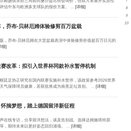
尔赖扬俱乐部三周前向桑乔提出转会询价，但双方未展开实质性
7
突
评估中东与欧洲多支球队的报价方案。 ...
[详细]
8
噩
9
萨
10
表
，乔布-贝林厄姆体验修剪百万盆栽
咫
阪，乔布-贝林厄姆在大堂盆栽表演中体验修剪价值超百万日元的
详细]
联赛改革：拟引入世界杯同款补水暂停机制
根廷足协正研究在国内联赛实施补水暂停，该政策参考2026世界
天气保障球员健康，若获批将成为南美足坛首创。 ...
[详细]
：怀揣梦想，踏上德国留洋新征程
声在线专访，分享留洋想法，谈及告别战、选择达姆施塔特原
，期待未来以更好姿态回归浦项。 ...
[详细]