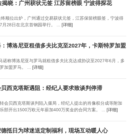
位揭晓：广州获状元签 江苏留榜眼 宁波得探花
大会最终顺位出炉，广州通过交易获状元签，江苏保留榜眼签，宁波得
月28日在北京首钢园举行。 ...
[详细]
：博洛尼亚租借多夫比克至2027年，卡斯特罗加盟
罗马诺称博洛尼亚与罗马就租借多夫比克达成协议至2027年6月，多
加盟罗马。 ...
[详细]
会贝西克塔斯遇阻：经纪人要求致谈判停滞
转会贝西克塔斯谈判陷入僵局，经纪人提出的肖像权分成等附加
部开出1500万欧元年薪加400万奖金的合同方案。 ...
[详细]
蒙德抵日为球迷送定制福利，现场互动暖人心