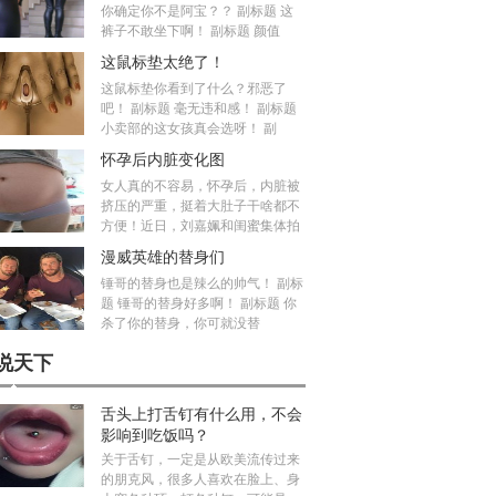
你确定你不是阿宝？？ 副标题 这
裤子不敢坐下啊！ 副标题 颜值
这鼠标垫太绝了！
这鼠标垫你看到了什么？邪恶了
吧！ 副标题 毫无违和感！ 副标题
小卖部的这女孩真会选呀！ 副
怀孕后内脏变化图
女人真的不容易，怀孕后，内脏被
挤压的严重，挺着大肚子干啥都不
方便！近日，刘嘉姵和闺蜜集体拍
漫威英雄的替身们
锤哥的替身也是辣么的帅气！ 副标
题 锤哥的替身好多啊！ 副标题 你
杀了你的替身，你可就没替
说天下
舌头上打舌钉有什么用，不会
影响到吃饭吗？
关于舌钉，一定是从欧美流传过来
的朋克风，很多人喜欢在脸上、身