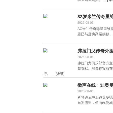
82岁米兰传奇里
2026-08-06
AC米兰传奇球星里维
露已与足协高层接触 ..
弗拉门戈传奇外
2026-08-06
弗拉门戈俱乐部官方宣
越贡献。雕像将安放在
行。 ...
[详细]
徽声在线：迪奥
2026-08-06
科特迪瓦中卫迪奥曼德
向罗德里，但面临曼城强