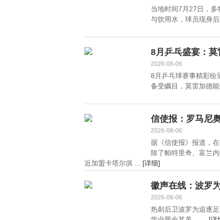
当地时间7月27日，
与饮用水，球员现身后更
8月乒乓盛宴：
2026-08-06
8月乒乓球赛事精彩纷
备受瞩目，莫雷加德能否
信使报：罗马尼
2026-08-06
据《信使报》报道，在
除了帕特里奇、富兰内
近加盟卡塔尔俱 ...
[详细]
徽声在线：波罗
2026-08-06
热刺后卫波罗为追逐足
学业两全其美。 ...
[详