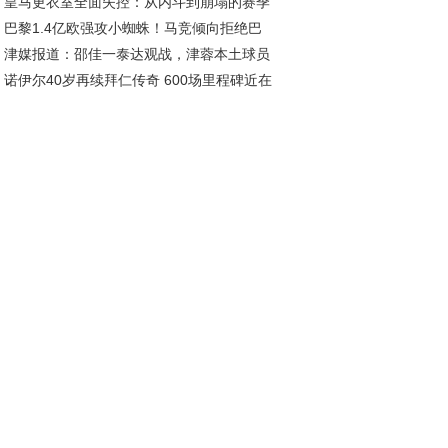
皇马更衣室全面失控：从内斗到崩塌的赛季
破千万大关
巴黎1.4亿欧强攻小蜘蛛！马竞倾向拒绝巴
梦
津媒报道：邵佳一泰达观战，津蓉本土球员
，转会市场三强争霸白热化
诺伊尔40岁再续拜仁传奇 600场里程碑近在
现抢眼，展望亚洲杯分组
尺