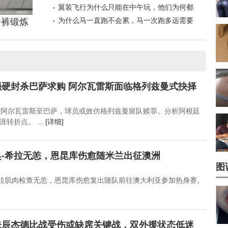
谢孟伟被叫嘎子哥
翼装飞行为什么只能在中午玩，他们为何都
喜欢在张家界天门山玩？
为什么马一直跑不会累，马一次跑多远需要
身裤锻炼
休息？
硬封杀巴萨求购 阿尔瓦雷斯面临格列兹曼式抉择
售阿尔瓦雷斯至巴萨，球员或效仿格列兹曼留队赎罪。分析阿根廷
转折点。 ...
[详细]
-希拉无恙，恩昆库伤愈随米兰出征澳洲
图
希拉肌肉检查无恙，恩昆库伤愈复出随队前往澳大利亚参加热身赛。
朱辰杰德比战受伤或缺席关键战，双外援状态低迷