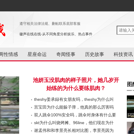
遵守相关法律法规、删帖联系底部客服
徽声在线在线-从不同角度分析娱乐、热点事件
两性情感
星座命运
奇闻怪事
历史故事
科技资讯
池妍玉没肌肉的样子照片，她几岁开
图
始练的为什么要练肌肉？
theshy姜承録有女朋友吗，theshy为什么叫
小炫神？
宫宝田为什么能躲子弹，他真的那么厉害吗
双人跳伞100%安全吗，跳伞对身体有什么要
求？
skt为什么叫烧烤摊、96line，他们现在为什
么变菜了？
谢孟伟和和李景亮长相对比图，李景亮因为