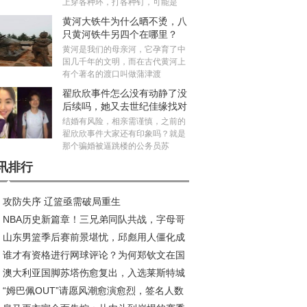
上穿各种环，打各种钉，可能是
黄河大铁牛为什么晒不烫，八
只黄河铁牛另四个在哪里？
黄河是我们的母亲河，它孕育了中
国几千年的文明，而在古代黄河上
有个著名的渡口叫做蒲津渡
翟欣欣事件怎么没有动静了没
后续吗，她又去世纪佳缘找对
象真的假的
结婚有风险，相亲需谨慎，之前的
翟欣欣事件大家还有印象吗？就是
那个骗婚被逼跳楼的公务员苏
讯排行
攻防失序 辽篮亟需破局重生
NBA历史新篇章！三兄弟同队共战，字母哥
山东男篮季后赛前景堪忧，邱彪用人僵化成
约风波再起
谁才有资格进行网球评论？为何郑钦文在国
大障碍
澳大利亚国脚苏塔伤愈复出，入选莱斯特城
成为敏感话题？
“姆巴佩OUT”请愿风潮愈演愈烈，签名人数
赛名单引关注