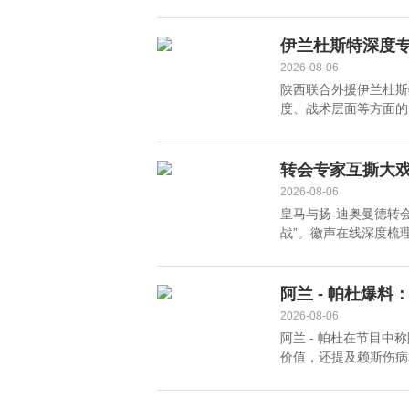
伊兰杜斯特深度
2026-08-06
陕西联合外援伊兰杜斯
度、战术层面等方面的
转会专家互撕大
2026-08-06
皇马与扬-迪奥曼德转
战”。徽声在线深度梳理
阿兰 - 帕杜爆
王？
2026-08-06
阿兰 - 帕杜在节目
价值，还提及赖斯伤病和