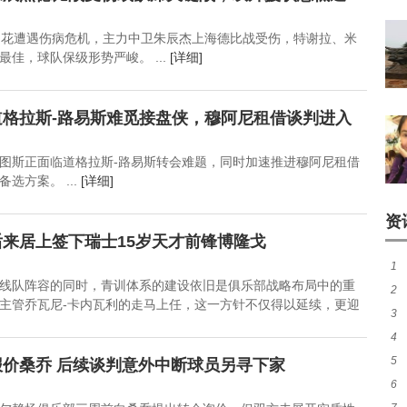
申花遭遇伤病危机，主力中卫朱辰杰上海德比战受伤，特谢拉、米
佳，球队保级形势严峻。 ...
[详细]
格拉斯-路易斯难觅接盘侠，穆阿尼租借谈判进入
图斯正面临道格拉斯-路易斯转会难题，同时加速推进穆阿尼租借
选方案。 ...
[详细]
资
来居上签下瑞士15岁天才前锋博隆戈
1
线队阵容的同时，青训体系的建设依旧是俱乐部战略布局中的重
2
主管乔瓦尼-卡内瓦利的走马上任，这一方针不仅得以延续，更迎
3
续
4
最
5
内
价桑乔 后续谈判意外中断球员另寻下家
6
比