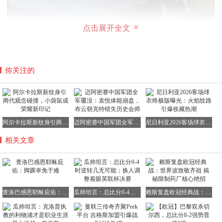
点击展开全文
你关注的
阿尔卡拉斯新纹身引两代观念碰撞，小袋鼠成荣耀新印记
迈阿密赛中国军团全军覆没：袁悦体能崩盘，布云朝克特错失历史会师
尼日利亚2026客场球衣终极版曝光：火焰纹路引爆收藏热潮
相关文章
查洛巴感恩耶稣庇佑：脚踝幸免于难
瓜帅坦言：总比分0-4时逆转几无可能；换人调整着眼英联杯决赛
赖斯复盘欧冠经典战：世界波致敬齐祖 揭秘限制药厂核心绝招