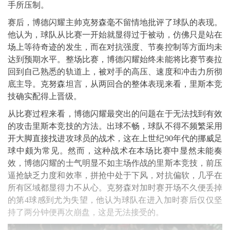
手所压制。
赛后，博德闪耀主帅克努森毫不留情地批评了球队的表现。
他认为，球队从比赛一开始就显得过于被动，仿佛只是站在
场上等待奇迹的发生，而在对抗强度、节奏控制等方面均未
达到预期水平。整场比赛，博德闪耀始终未能将比赛节奏拉
回到自己熟悉的轨道上，被对手的高压、速度和冲击力所彻
底主导。克努森坦言，从两回合的整体表现来看，里斯本竞
技确实配得上晋级。
从比赛过程来看，博德闪耀最突出的问题在于无法找到有效
的攻击里斯本竞技的方法。出球不畅，球队不得不频繁采用
开大脚直接找进攻球员的战术，这在上世纪90年代的挪威足
球中颇为常见。然而，这种战术在本场比赛中显然未能奏
效，博德闪耀的士气明显不如主场作战的里斯本竞技，前压
逼抢缺乏力度和效率，拼抢中处于下风，对抗偏软，几乎在
所有区域都显得力不从心。克努森对加时赛开场不久便丢掉
的第4球感到尤为失望，他认为球队在进入加时赛后仅仅坚
持了两分钟便再次崩盘，这是无法接受的。