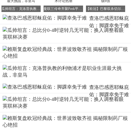
博德当地的媒体认为，里斯本竞技或许是博德闪耀本赛季在
欧冠赛场上遇到的最具针对性的对手。因为里斯本竞技比其
瓜帅坦言：克洛普执教的利物浦才是职业生涯最大挑战，非皇马
曼联三传奇齐聚Peek平台 吉格斯加盟引爆战术讨论热潮
【欧冠】巴黎双杀切尔西，总比分8-2强势晋级8强
他球队更彻底地“消除了博德闪耀的比赛方式”。博德闪耀想
查洛巴感恩耶稣庇
要踢出威胁，前提是要能够控球、将球送入空当、拉开阵
佑：脚踝幸免于难
型。然而，在这场比赛中，博德闪耀始终被对手的高强度逼
抢所困扰，里斯本竞技的细腻控球和持续跑动让博德闪耀疲
于奔命，根本无法打出熟悉的推进和转换，因此不得不多次
选择长传急攻。
闪耀未来，博德闪耀的征程远未结束
尽管博德闪耀在本场比赛中遗憾出局，但作为一支来自北极
查洛巴感恩耶稣庇
圈附近仅有5万人口城市的球队，他们能够在新赛制的欧冠
中取得如此佳绩，已经创造了历史。这支球队越来越受到欧
佑：脚踝幸免于难
洲足坛的关注，因为他们的表现实在太过特别。早在2021-
22赛季，首次打进欧战正赛、参加欧协杯的博德闪耀就曾打
入8强，并在主场战胜了罗马。而在2024-2025赛季，博德闪
耀更是闯入了欧联杯半决赛，一个小球队能够持续在如今的
欧洲三大杯中留下自己的印记，绝非易事。