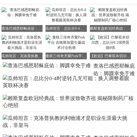
查洛巴感恩耶稣庇佑：脚踝幸免于难
瓜帅坦言：总比分0-4时逆转几无可能；换人调整着眼英联杯决赛
赖斯复盘欧冠经典战：世界波致敬齐祖 揭秘限制药厂核心绝招
瓜帅坦言：克洛普执教的利物浦才是职业生涯最大挑战，非皇马
曼联三传奇齐聚Peek平台 吉格斯加盟引爆战术讨论热潮
【欧冠】巴黎双杀切尔西，总比分8-2强势晋级8强
查洛巴感恩耶稣庇
佑：脚踝幸免于难