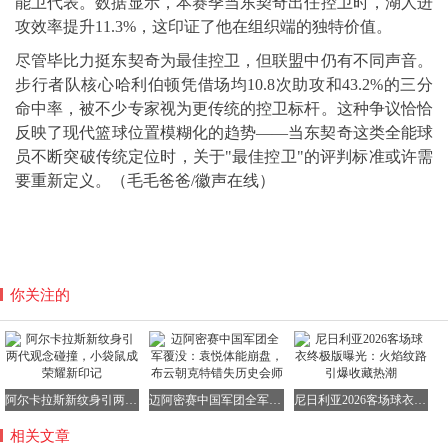
能卫代表。数据显示，本赛季当东契奇出任控卫时，湖人进
攻效率提升11.3%，这印证了他在组织端的独特价值。
尽管毕比力挺东契奇为最佳控卫，但联盟中仍有不同声音。
步行者队核心哈利伯顿凭借场均10.8次助攻和43.2%的三分
命中率，被不少专家视为更传统的控卫标杆。这种争议恰恰
反映了现代篮球位置模糊化的趋势——当东契奇这类全能球
员不断突破传统定位时，关于"最佳控卫"的评判标准或许需
要重新定义。（毛毛爸爸/徽声在线）
你关注的
阿尔卡拉斯新纹身引两代观念碰撞，小袋鼠成荣耀新印记
迈阿密赛中国军团全军覆没：袁悦体能崩盘，布云朝克特错失历史会师
尼日利亚2026客场球衣终极版曝光：火焰纹路引爆收藏热潮
相关文章