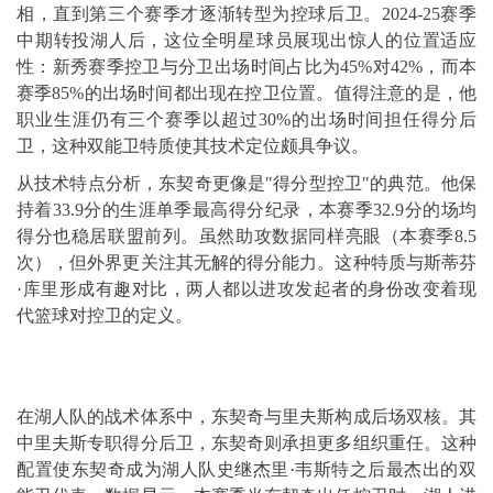
相，直到第三个赛季才逐渐转型为控球后卫。2024-25赛季
中期转投湖人后，这位全明星球员展现出惊人的位置适应
性：新秀赛季控卫与分卫出场时间占比为45%对42%，而本
赛季85%的出场时间都出现在控卫位置。值得注意的是，他
职业生涯仍有三个赛季以超过30%的出场时间担任得分后
卫，这种双能卫特质使其技术定位颇具争议。
从技术特点分析，东契奇更像是"得分型控卫"的典范。他保
持着33.9分的生涯单季最高得分纪录，本赛季32.9分的场均
得分也稳居联盟前列。虽然助攻数据同样亮眼（本赛季8.5
次），但外界更关注其无解的得分能力。这种特质与斯蒂芬
·库里形成有趣对比，两人都以进攻发起者的身份改变着现
代篮球对控卫的定义。
在湖人队的战术体系中，东契奇与里夫斯构成后场双核。其
中里夫斯专职得分后卫，东契奇则承担更多组织重任。这种
配置使东契奇成为湖人队史继杰里·韦斯特之后最杰出的双