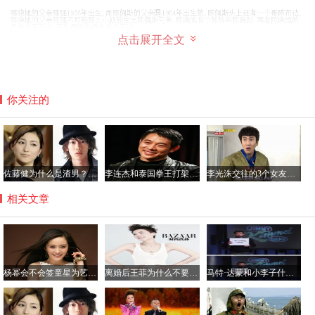
点击展开全文
你关注的
佐藤健为什么是渣男？佐藤健叫砂糖的原因由来
李连杰和泰国拳王打架视频，泰拳实战能力厉害吗？
李光洙交往的3个女友都有谁？李光洙最好看的电视名单
相关文章
杨幂会不会签童星为艺人？杨幂工作室旗下艺人名单
离婚后王菲为什么不要李嫣？王菲喝酒导致李嫣兔唇真相
马特·达蒙和小李子什么关系？马特达蒙和鸡毛的矛盾揭秘
陈晓旭为什么得乳腺癌不治疗