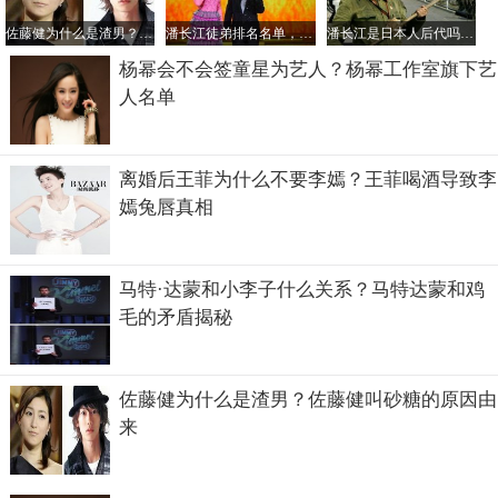
据了解陈晓旭之所以不治疗乳腺癌有两个主要因素
佐藤健为什么是渣男？佐藤健叫砂糖的原因由来
潘长江徒弟排名名单，潘长江是谁的徒弟？
潘长江是日本人后代吗？潘长江的儿子叫潘朝？
杨幂会不会签童星为艺人？杨幂工作室旗下艺
一、因为曾经她在某采访内节目说过，乳房是女人最为重要
人名单
的东西，即使自己死了也要保留完整的黛玉！
二、因为陈晓旭得的是乳腺癌晚期所以她放弃了治疗！
离婚后王菲为什么不要李嫣？王菲喝酒导致李
嫣兔唇真相
马特·达蒙和小李子什么关系？马特达蒙和鸡
毛的矛盾揭秘
佐藤健为什么是渣男？佐藤健叫砂糖的原因由
来