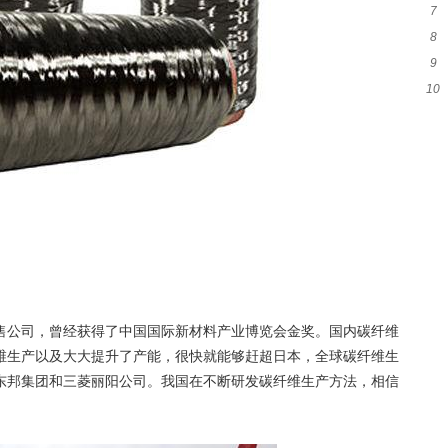
7
吗
8
意
9
么
10
类
可
售公司，曾经获得了中国国际新材料产业博览会金奖。国内碳纤维
维生产以及大大提升了产能，很快就能够赶超日本，全球碳纤维生
东邦集团和三菱丽阳公司。我国在不断研发碳纤维生产方法，相信