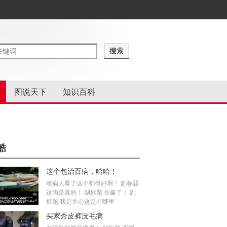
图说天下
知识百科
酷
这个包治百病，哈哈！
啥病人看了这个都得好啊！ 副标题
这胸是真的！ 副标题 你赢了！ 副
标题 我是关心这是在哪里
买家秀皮裤没毛病