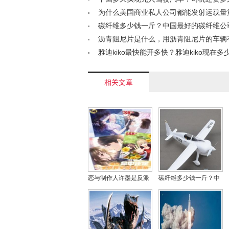
驾驶取代< /a>
为什么美国商业私人公司都能发射运载量
型火箭？且看分析！< /a>
碳纤维多少钱一斤？中国最好的碳纤维公
家？< /a>
沥青阻尼片是什么，用沥青阻尼片的车辆
/a>
雅迪kiko最快能开多快？雅迪kiko现在多
/a>
相关文章
恋与制作人许墨是反派
碳纤维多少钱一斤？中
坏人吗？许墨为什么可
国最好的碳纤维公司是
以不睡觉
哪家？