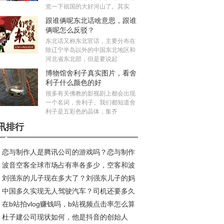
览一下祖国的大好河山了。其实
跟谁俩呢东北话啥意思，跟谁
俩呢怎么反驳？
东北话又称东北官话，主要分布在
除辽宁半岛以外的中国东北地区和
河北省东北部，但是要说起
博物馆舍利子真实图片，看舍
利子什么颜色的好
很多有关佛教的影视剧上都会出现
一个名词，舍利子。我们都知道舍
利子是五彩色的晶体，集齐
讯排行
恋与制作人是腾讯公司的游戏吗？恋与制作
波音空客全球市场占有率各多少，空客和波
加不了好友咋回事
刘强东的儿子现在多大了？刘强东儿子的妈
的乘坐感受哪个好？
中国多久实现无人驾驶汽车？司机还要多久
是龚晓京吗
在b站拍vlog赚钱吗，b站视频点击率怎么算
无人驾驶取代
杜子建公司现状如何，他是抖音的创始人
？