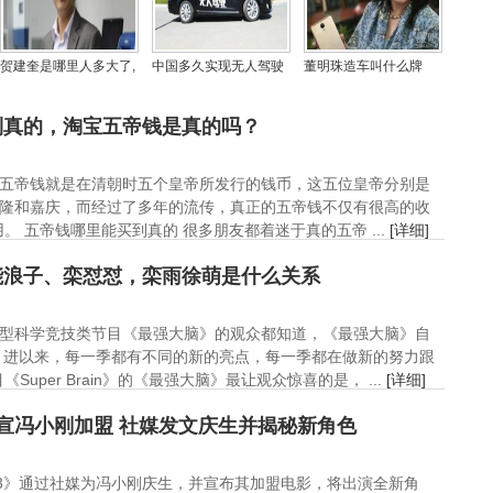
贺建奎是哪里人多大了,
中国多久实现无人驾驶
董明珠造车叫什么牌
为什么科学家们联名反
汽车？司机还要多久被
子？她的电动汽车一辆
对贺建奎的基因编辑？
无人驾驶取代
多少钱？
到真的，淘宝五帝钱是真的吗？
五帝钱就是在清朝时五个皇帝所发行的钱币，这五位皇帝分别是
隆和嘉庆，而经过了多年的流传，真正的五帝钱不仅有很高的收
 五帝钱哪里能买到真的 很多朋友都着迷于真的五帝 ...
[详细]
能浪子、栾怼怼，栾雨徐萌是什么关系
型科学竞技类节目《最强大脑》的观众都知道，《最强大脑》自
视引进以来，每一季都有不同的新的亮点，每一季都在做新的努力跟
per Brain》的《最强大脑》最让观众惊喜的是， ...
[详细]
宣冯小刚加盟 社媒发文庆生并揭秘新角色
球3》通过社媒为冯小刚庆生，并宣布其加盟电影，将出演全新角