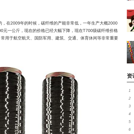
，在2009年的时候，碳纤维的产能非常低，一年生产大概2000
5000元一公斤，现在的价格已经大幅下降，现在T700级碳纤维价格
，常用于航空航天、国防军用、建筑、交通、体育休闲等非常重要
资
1
2
人
3
音
4
妈
5
被
6
钱