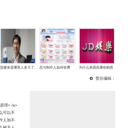
贺建奎是哪里人多大了,
恋与制作人如何收费
为什么美国高通收购恩
为什么科学家们联名反
的？不花钱可以玩吗？
智浦还得经过中国同意
责任编辑：
对贺建奎的基因编辑？
才行？通俗一点说给你
听
< /a>
么可以不
作人加不
久被无人