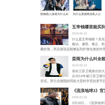
怪物猎人游戏为什么叫
为什么美国商业私人公
猛汉？怪物猎人是什么
司都能发射运载量第一
类型的游戏
的重型火箭？且看分
五帝钱哪里能买
析！
2019-06-23
什么是五帝钱呢？其实
顺治、康熙、雍正、乾
藏价值，而且据说还能够起到护身化煞的作用。
栾雨为什么叫全
2019-06-23
喜欢江苏卫视推出的大
从2014年被江苏卫
尝试。而引自德国的同款大型科学竞技类节目《Su
《流浪地球3》官
2026-03-18
3月18日，《流浪地