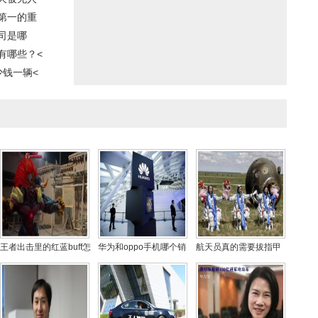
第一的重
司是哪
有哪些？<
少钱一辆<
王者出击里的红蓝buff怎
华为和oppo手机哪个销
航天员真的需要拔指甲
么做的？王者出击里跳
量好？华为手机与oppo
吗？航天员不能有疤痕
舞软件叫什么
性价比分析
是真的假的