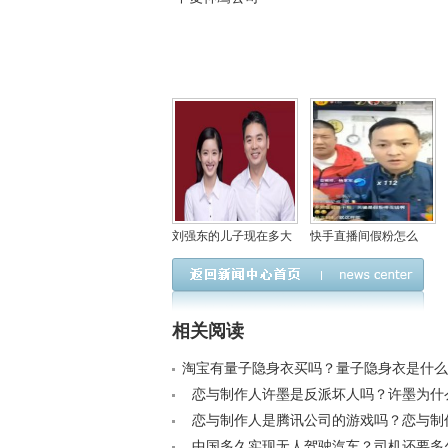
刘强东的儿子现在多大
快手直播间假粉怎么
了？刘强东儿子的妈妈
弄？快手活粉和假粉区
是龚晓京吗
别判断
相关阅读
淘宝有量子隐身衣买吗？量子隐身衣是什么原理
恋与制作人许墨是反派坏人吗？许墨为什
睡觉< /a>
恋与制作人是腾讯公司的游戏吗？恋与制
了好友咋回事< /a>
中国多久实现无人驾驶汽车？司机还要多