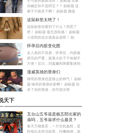
乞丐装的最新境界！ 副标题 买家
你确定你不是阿宝？？ 副标题 这
裤子不敢坐下啊！ 副标题 颜值
这鼠标垫太绝了！
这鼠标垫你看到了什么？邪恶了
吧！ 副标题 毫无违和感！ 副标题
小卖部的这女孩真会选呀！ 副
怀孕后内脏变化图
女人真的不容易，怀孕后，内脏被
挤压的严重，挺着大肚子干啥都不
方便！近日，刘嘉姵和闺蜜集体拍
漫威英雄的替身们
锤哥的替身也是辣么的帅气！ 副标
题 锤哥的替身好多啊！ 副标题 你
杀了你的替身，你可就没替
说天下
五台山五爷庙是杨五郎出家的
庙吗，五爷庙求什么最灵？
春天万物复苏，一片生机盎然，是
时候出去舒活筋骨，抖擞精神，游