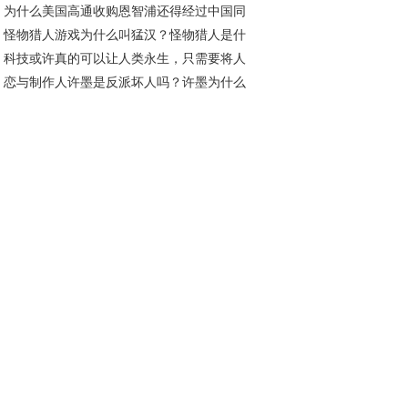
为什么美国高通收购恩智浦还得经过中国同
？
怪物猎人游戏为什么叫猛汉？怪物猎人是什
才行？通俗一点说给你听
科技或许真的可以让人类永生，只需要将人
类型的游戏
恋与制作人许墨是反派坏人吗？许墨为什么
的思考方式和记忆转移即可！
以不睡觉