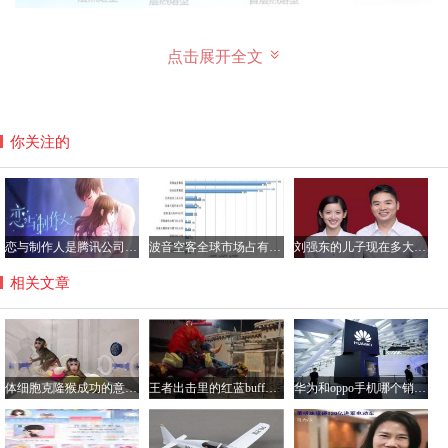
一般来说，阻尼片应该是采用那些高分子材料作为原材料来
点击展开全文
生产的，但是呢，有不少企业为了可以把成本给降低，就采
用了沥青来作为生产阻尼片的原材料。于是就有了沥青阻尼
片。
你关注的
也就是说，其实沥青阻尼片就是这种用在汽车上起到降低噪
音还有减少震动的作用的材料。但是沥青阻尼片有一个副作
用，那就是当沥青阻尼片遇到高温的情况时，它非常的容易
被分解，然后就会产生对我们人体有毒害作用的一种物质，
恋与制作人是腾讯公司的游戏吗？恋与制作人加不了好友咋回事
波音空客全球市场占有率各多少，空客和波音的乘坐感受哪个好？
刘强东的儿子现在多大了？刘强东儿子的妈妈是龚晓京吗
据说这就是一种致癌的气体。
相关文章
体细胞克隆猴成功的意义解读，将大大提高药物研制效率
王者出击里的红蓝buff怎么做的？王者出击里跳舞软件叫什么
华为和oppo手机哪个销量好？华为手机与oppo性价比分析