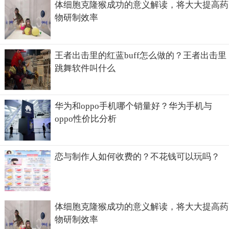
体细胞克隆猴成功的意义解读，将大大提高药
物研制效率
当然了，如果我们在行车的时候可以保持车内空气流通是可
以预防沥青阻尼片对我们的危害的。另外，还要在车里放一
些活性炭，在夏季尽量把车停放在阴凉的地方，要防止我们
王者出击里的红蓝buff怎么做的？王者出击里
的汽车长时间的在太阳底下暴晒。还有，在开空调以前，需
跳舞软件叫什么
要先把车门或者车窗打开。
华为和oppo手机哪个销量好？华为手机与
oppo性价比分析
恋与制作人如何收费的？不花钱可以玩吗？
体细胞克隆猴成功的意义解读，将大大提高药
物研制效率