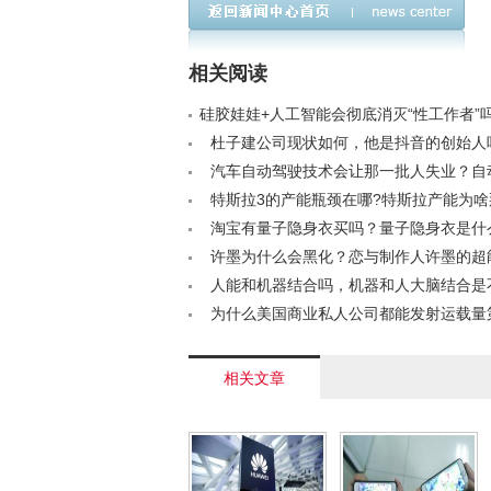
是龚晓京吗
相关阅读
硅胶娃娃+人工智能会彻底消灭“性工作者”吗？
杜子建公司现状如何，他是抖音的创始人吗？
汽车自动驾驶技术会让那一批人失业？自
临还需要考驾照吗< /a>
特斯拉3的产能瓶颈在哪?特斯拉产能为啥
/a>
淘宝有量子隐身衣买吗？量子隐身衣是什
/a>
许墨为什么会黑化？恋与制作人许墨的超
么< /a>
人能和机器结合吗，机器和人大脑结合是
永生< /a>
为什么美国商业私人公司都能发射运载量
型火箭？且看分析！< /a>
相关文章