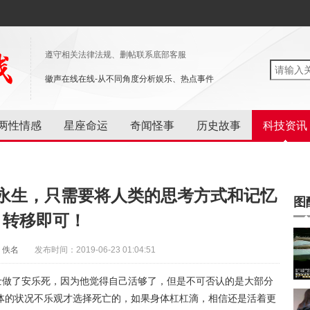
遵守相关法律法规、删帖联系底部客服
徽声在线在线-从不同角度分析娱乐、热点事件
两性情感
星座命运
奇闻怪事
历史故事
科技资讯
永生，只需要将人类的思考方式和记忆
图
转移即可！
：佚名
发布时间：2019-06-23 01:04:51
士做了安乐死，因为他觉得自己活够了，但是不可否认的是大部分
体的状况不乐观才选择死亡的，如果身体杠杠滴，相信还是活着更