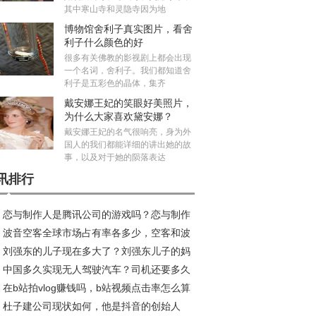
其中寒山寺和灵隐寺因为地
博物馆舍利子真实图片，看舍
利子什么颜色的好
很多有关佛教的影视剧上都会出现
一个名词，舍利子。我们都知道舍
利子是五彩色的晶体，集齐
戴安娜王妃的笑眼好美照片，
为什么大家喜欢黛安娜？
戴安娜王妃的名气很响亮，身为外
国人的我们都能详细的讲出她的故
事，以及对于她的陨落表达
讯排行
恋与制作人是腾讯公司的游戏吗？恋与制作
波音空客全球市场占有率各多少，空客和波
加不了好友咋回事
刘强东的儿子现在多大了？刘强东儿子的妈
的乘坐感受哪个好？
中国多久实现无人驾驶汽车？司机还要多久
是龚晓京吗
在b站拍vlog赚钱吗，b站视频点击率怎么算
无人驾驶取代
杜子建公司现状如何，他是抖音的创始人
？