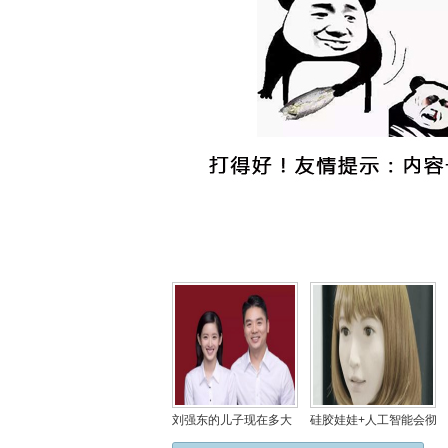
刘强东的儿子现在多大
硅胶娃娃+人工智能会彻
了？刘强东儿子的妈妈
底消灭“性工作者”吗？