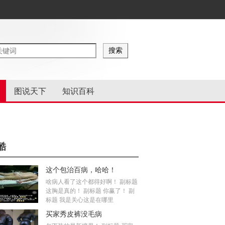
图说天下
知识百科
酷
这个包治百病，哈哈！
啥病人看了这个都得好啊！ 副标题
这胸是真的！ 副标题 你赢了！ 副
标题 我是关心这是在哪里
买家秀皮裤没毛病