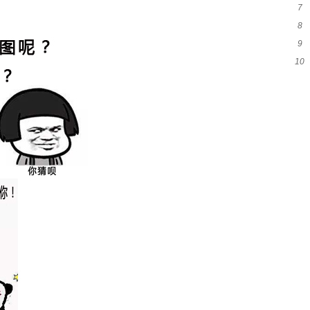
7
吗
8
意
9
么
10
类
可