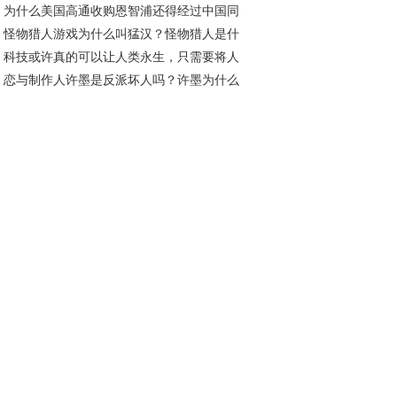
为什么美国高通收购恩智浦还得经过中国同
？
怪物猎人游戏为什么叫猛汉？怪物猎人是什
才行？通俗一点说给你听
科技或许真的可以让人类永生，只需要将人
类型的游戏
恋与制作人许墨是反派坏人吗？许墨为什么
的思考方式和记忆转移即可！
以不睡觉