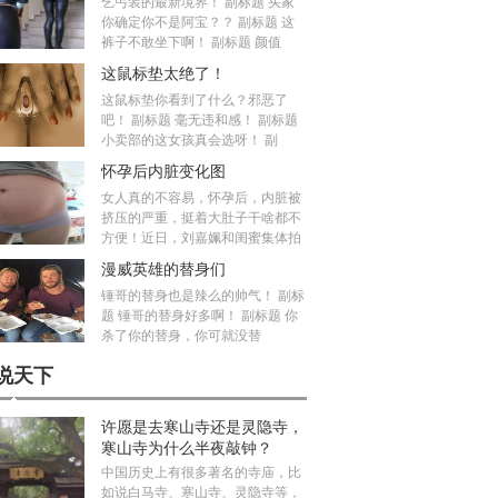
乞丐装的最新境界！ 副标题 买家
你确定你不是阿宝？？ 副标题 这
裤子不敢坐下啊！ 副标题 颜值
这鼠标垫太绝了！
这鼠标垫你看到了什么？邪恶了
吧！ 副标题 毫无违和感！ 副标题
小卖部的这女孩真会选呀！ 副
怀孕后内脏变化图
女人真的不容易，怀孕后，内脏被
挤压的严重，挺着大肚子干啥都不
方便！近日，刘嘉姵和闺蜜集体拍
漫威英雄的替身们
锤哥的替身也是辣么的帅气！ 副标
题 锤哥的替身好多啊！ 副标题 你
杀了你的替身，你可就没替
说天下
许愿是去寒山寺还是灵隐寺，
寒山寺为什么半夜敲钟？
中国历史上有很多著名的寺庙，比
如说白马寺、寒山寺、灵隐寺等，