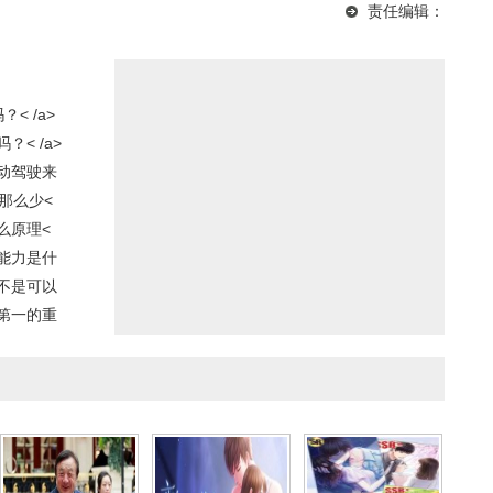
责任编辑：
钱一辆
舞软件叫什么
人数学为什么这么厉
害？
< /a>
< /a>
动驾驶来
那么少<
么原理<
能力是什
不是可以
第一的重