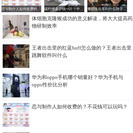
恋与制作人如何收费的？不花钱可以玩吗？
碳纤维多少钱一斤？中国最好的碳纤维公司是哪家？
董明珠造车叫什么牌子？她的电动汽车一辆多少钱？
3、带来的负面影响就是会导致不少以开车为生的人失业。
体细胞克隆猴成功的意义解读，将大大提高药
那么会最先让哪一步分人失业呢？？
物研制效率
①、大货车司机首当其冲！大货车一般都是跑长途，特别是
一些区间的货车司机，最可能被取代，比如快递货车、公司
王者出击里的红蓝buff怎么做的？王者出击里
之间的物流货车等等，这类货车的线路是固定的，重复的，
跳舞软件叫什么
而且自动驾驶会提高相应公司货运效率，更省钱，这会加速
这个行业司机的淘汰。
华为和oppo手机哪个销量好？华为手机与
②、城市公交车司机。大家都知道城市公交车司机的线路也
oppo性价比分析
是固定的，未来设计好公交车专用车道，在配合自动驾驶，
公交车司机就可以完全的下岗了！
③、出租车司机。目前滴滴等打车公司的最大的成本就是人
恋与制作人如何收费的？不花钱可以玩吗？
力成本，一旦这块成本没了，他们将获得巨额的利润，而自
动驾驶是唯一解决人工费用成本问题的手段，在资本的驱使
下，大公司都已经投入巨大的力量研究自动驾驶取代司机，