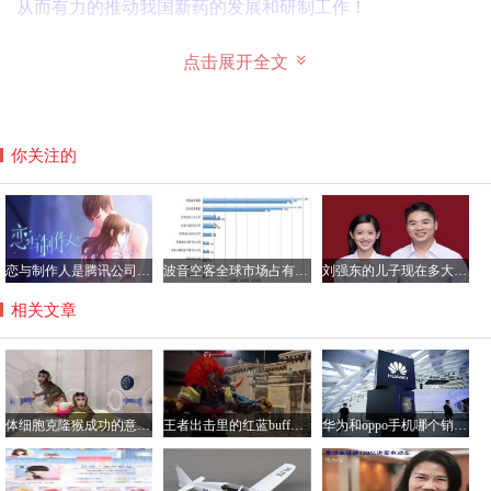
从而有力的推动我国新药的发展和研制工作！
当前很多神经精神疾病不能得到有效治疗的一个重要原因
点击展开全文
是，药物研发通常使用的小鼠模型和人类相差甚远，在小鼠
模型上花费巨大资源筛选到的候选药物用在病人身上大都无
效或有不可接受的副作用。”有了这些动物模型，一切都好
你关注的
办的多了！专家如是说！
恋与制作人是腾讯公司的游戏吗？恋与制作人加不了好友咋回事
波音空客全球市场占有率各多少，空客和波音的乘坐感受哪个好？
刘强东的儿子现在多大了？刘强东儿子的妈妈是龚晓京吗
相关文章
体细胞克隆猴成功的意义解读，将大大提高药物研制效率
王者出击里的红蓝buff怎么做的？王者出击里跳舞软件叫什么
华为和oppo手机哪个销量好？华为手机与oppo性价比分析