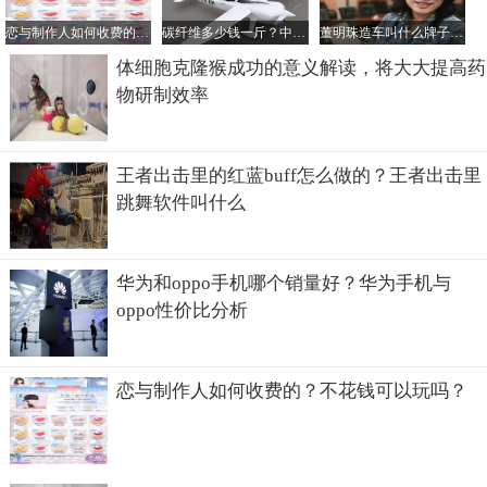
人公都被看成是试验品，他接触任何一个女子都是为了成功
恋与制作人如何收费的？不花钱可以玩吗？
碳纤维多少钱一斤？中国最好的碳纤维公司是哪家？
董明珠造车叫什么牌子？她的电动汽车一辆多少钱？
的将她们俘获为自己的科学实验品，他是一位几近疯狂的科
体细胞克隆猴成功的意义解读，将大大提高药
学家，有时候他连自己本人都不会当人看，三天三夜不睡
物研制效率
觉。他用感情来诱导对方，在他的温柔陷阱中无法挣脱，越
陷越深。
王者出击里的红蓝buff怎么做的？王者出击里
跳舞软件叫什么
华为和oppo手机哪个销量好？华为手机与
oppo性价比分析
恋与制作人如何收费的？不花钱可以玩吗？