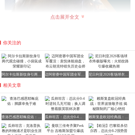
点击展开全文
你关注的
阿尔卡拉斯新纹身引两代观念碰撞，小袋鼠成荣耀新印记
迈阿密赛中国军团全军覆没：袁悦体能崩盘，布云朝克特错失历史会师
尼日利亚2026客场球衣终极版曝光：火焰纹路引爆收藏热潮
相关文章
马一次跑多远需要休息？
其实，从杨贵妃吃荔枝这件事上，就可以看得出，马儿不需
要跑一定的距离就要休息，否则就会把它累死，长时间的快
查洛巴感恩耶稣庇佑：脚踝幸免于难
瓜帅坦言：总比分0-4时逆转几无可能；换人调整着眼英联杯决赛
赖斯复盘欧冠经典战：世界波致敬齐祖 揭秘限制药厂核心绝招
速奔跑，对于它的血压和心脏都会造成负担。