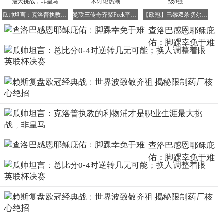
所以古时候的800里加急，并不是一匹马就跑完的，而是一
路上，每10公里左右就要换一次马。这很可能就是马的最高
瓜帅坦言：克洛普执教的利物浦才是职业生涯最大挑战，非皇马
曼联三传奇齐聚Peek平台 吉格斯加盟引爆战术讨论热潮
【欧冠】巴黎双杀切尔西，总比分8-2强势晋级8强
极限。
查洛巴感恩耶稣庇
佑：脚踝幸免于难
查洛巴感恩耶稣庇
佑：脚踝幸免于难