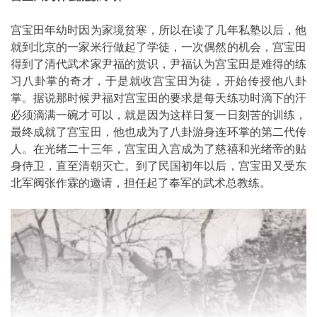
宫宝田年幼时因为家境贫寒，所以在读了几年私塾以后，他
就到北京的一家米行做起了学徒，一次偶然的机会，宫宝田
得到了清代武术家尹福的赏识，尹福认为宫宝田是难得的练
习八卦掌的奇才，于是就收宫宝田为徒，开始传授他八卦
掌。据说那时候尹福对宫宝田的要求是每天练功时滴下的汗
必须滴满一碗才可以，就是因为这样日复一日刻苦的训练，
最终成就了宫宝田，他也成为了八卦游身连环掌的第二代传
人。在光绪二十三年，宫宝田入宫成为了慈禧和光绪帝的贴
身侍卫，直至清朝灭亡。到了民国初年以后，宫宝田又受东
北军阀张作霖的邀请，担任起了奉军的武术总教练。