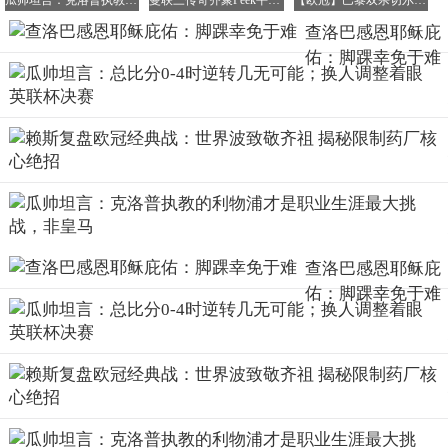
瓜帅坦言：克洛普执教的利物浦才是职业生涯最大挑战，非皇马
曼联三传奇齐聚Peek平台 吉格斯加盟引爆战术讨论热潮
【欧冠】巴黎双杀切尔西，总比分8-2强势晋级8强
查洛巴感恩耶稣庇
佑：脚踝幸免于难
他真的那么厉害吗
查洛巴感恩耶稣庇
虽然说影片中宫宝田躲子弹是用了夸张的手法，但是宫宝田
佑：脚踝幸免于难
也确实是一位非常厉害的武林高手。他的晚年曾在全国各地
创办了数十家八卦拳社，培养了大批的八卦掌传人。所以
说，正是宫宝田和他的这些传人们将中华武术八卦掌发扬到
了世界各地并将其发扬光大。