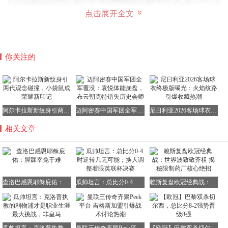
点击展开全文
你关注的
在坊间，有很多关于宫宝田的传说，其中有一个传说是宫宝
田居然能够躲得了子弹，出现这个传说应该是因为1990年时
王家卫执导的电影《一代宗师》，在片中有一个镜头是宫宝
阿尔卡拉斯新纹身引两代观念碰撞，小袋鼠成荣耀新印记
迈阿密赛中国军团全军覆没：袁悦体能崩盘，布云朝克特错失历史会师
尼日利亚2026客场球衣终极版曝光：火焰纹路引爆收藏热潮
田躲过了张作霖向他开的前两枪，并且在第三声枪响时已经
相关文章
来到了张作霖的身后。其实在影视剧中，人能够躲过子弹的
镜头也不是只有宫宝田一人，人能躲子弹应该是为了追求影
片的效果罢了，在现实中，即使是宫宝田怕是也难以躲过子
弹的吧。
查洛巴感恩耶稣庇佑：脚踝幸免于难
瓜帅坦言：总比分0-4时逆转几无可能；换人调整着眼英联杯决赛
赖斯复盘欧冠经典战：世界波致敬齐祖 揭秘限制药厂核心绝招