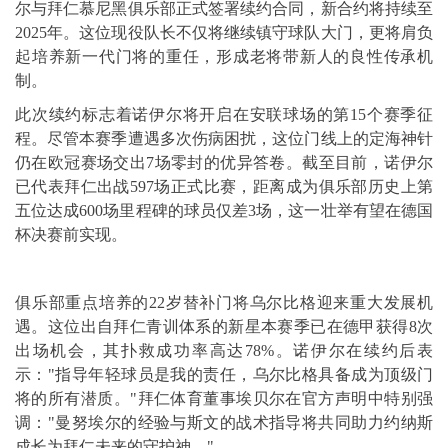
尔与拜仁慕尼黑俱乐部正式签署续约合同，新合约将持续至
2025年。这位现役队长不仅将继续镇守球队大门，更将肩负
起培养新一代门将的重任，形成老将带新人的良性传承机
制。
此次续约标志着诺伊尔将开启在安联球场的第15个赛季征
程。尽管本赛季遭遇多次伤病困扰，这位门线上的定海神针
仍在欧冠赛场交出7场零封的优异答卷。截至目前，诺伊尔
已代表拜仁出战597场正式比赛，距离成为俱乐部历史上第
五位达成600场里程碑的球员仅差3场，这一壮举有望在德国
杯决赛前实现。
俱乐部重点培养的22岁替补门将乌尔比格迎来重大发展机
遇。这位出自拜仁青训体系的新星本赛季已在德甲获得8次
出场机会，其扑救成功率高达78%。诺伊尔在续约后表
示："指导年轻球员是我的责任，乌尔比格具备成为顶级门
将的所有潜质。"拜仁体育董事埃贝尔在官方声明中特别强
调："曼努埃尔的经验与斯文的战术指导将共同助力约纳斯
成长为拜仁未来的守护神。"