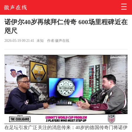
诺伊尔40岁再续拜仁传奇 600场里程碑近在
咫尺
2026-05-19 09:21:41
未知
作者:徽声在线
在足坛引发广泛关注的消息传来：40岁的德国传奇门将诺伊