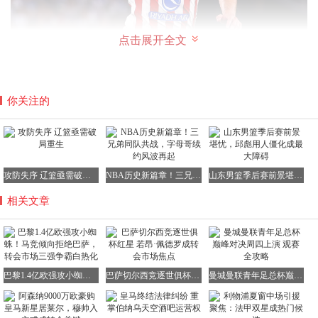
点击展开全文
你关注的
尽管巴黎在客观条件上占据上风，但最终决定权仍掌握在阿
尔瓦雷斯与马竞手中。若巴萨能抢先与球员达成个人协议，
并说服其通过罢训等方式向俱乐部施压，仍存在逆袭可能。
攻防失序 辽篮亟需破局重生
NBA历史新篇章！三兄弟同队共战，字母哥续约风波再起
山东男篮季后赛前景堪忧，邱彪用人僵化成最大障碍
不过这种极端方式风险极高，且可能损害球员声誉。相比之
下，巴黎的转会路径更为顺畅：只要马竞接受合理报价，这
相关文章
笔重磅交易有望在短期内敲定。可以预见的是，无论阿尔瓦
雷斯最终花落谁家，这场转会大战都将深刻影响欧洲足坛的
格局。
巴黎1.4亿欧强攻小蜘蛛！马竞倾向拒绝巴萨，转会市场三强争霸白热化
巴萨切尔西竞逐世俱杯红星 若昂·佩德罗成转会市场焦点
曼城曼联青年足总杯巅峰对决周四上演 观赛全攻略