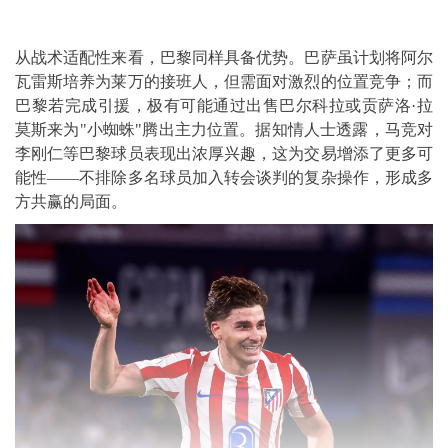
从战术适配性来看，巴黎同样具备优势。巴萨虽计划将阿尔
瓦雷斯培养为莱万的接班人，但需面对激烈的位置竞争；而
巴黎若完成引援，极有可能通过出售巴尔科拉或贡萨洛·拉
莫斯来为"小蜘蛛"腾出主力位置。据知情人士透露，马竞对
李刚仁等巴黎球员表现出浓厚兴趣，这为交易增添了更多可
能性——不排除多名球员加入转会谈判的复杂操作，形成多
方共赢的局面。