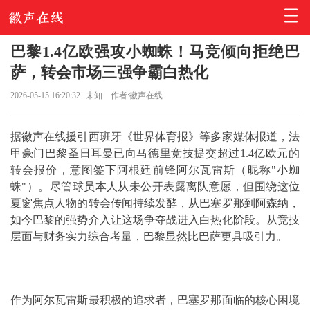
巴黎1.4亿欧强攻小蜘蛛！马竞倾向拒绝巴
萨，转会市场三强争霸白热化
2026-05-15 16:20:32
未知
作者:徽声在线
据徽声在线援引西班牙《世界体育报》等多家媒体报道，法
甲豪门巴黎圣日耳曼已向马德里竞技提交超过1.4亿欧元的
转会报价，意图签下阿根廷前锋阿尔瓦雷斯（昵称"小蜘
蛛"）。尽管球员本人从未公开表露离队意愿，但围绕这位
夏窗焦点人物的转会传闻持续发酵，从巴塞罗那到阿森纳，
如今巴黎的强势介入让这场争夺战进入白热化阶段。从竞技
层面与财务实力综合考量，巴黎显然比巴萨更具吸引力。
作为阿尔瓦雷斯最积极的追求者，巴塞罗那面临的核心困境