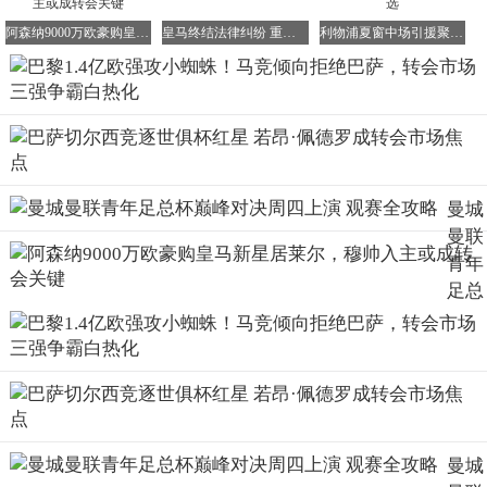
阿森纳9000万欧豪购皇马新星居莱尔，穆帅入主或成转会关键
皇马终结法律纠纷 重掌伯纳乌天空酒吧运营权
利物浦夏窗中场引援聚焦：法甲双星成热门候选
曼城
曼联
青年
足总
杯巅
峰对
决周
四上
演
观赛
曼城
全攻