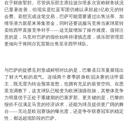
在于财政掣肘。尽管俱乐部主席拉波尔塔多次宣称财务状况
已显著改善，但现实是红蓝军团仍难以承担超1亿欧元的转
会费。若想完成这笔交易，巴萨可能需要通过出售法蒂、加
维等潜力新星来筹集资金，同时还要说服马竞将当家球星转
卖给西甲直接竞争对手——这无疑增加了操作难度。值得注
意的是，马竞对巴萨的报价始终持谨慎态度，俱乐部管理层
更倾向于将阿尔瓦雷斯出售至非西甲球队。
与巴萨的捉襟见肘形成鲜明对比的是，巴黎圣日耳曼展现出
了财大气粗的底气。连续两个赛季跻身欧冠决赛的法甲霸
主，既无需为转会预算发愁，也拥有充足的薪资空间。在恩
里克调教下，这支球队已蜕变为欧洲顶级劲旅，其整体竞争
力明显优于正处于重建期的巴塞罗那。更关键的是，巴黎的
报价不仅满足马竞的经济诉求，还能为球员提供更广阔的舞
台——无论是欧冠赛场的曝光度，还是争夺联赛冠军的稳定
性，都远超现阶段的巴萨。