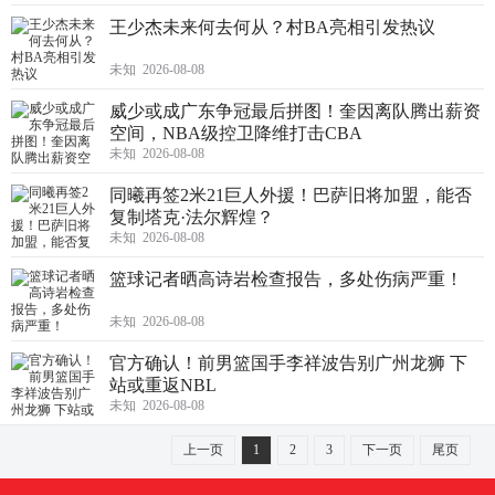
王少杰未来何去何从？村BA亮相引发热议
未知 2026-08-08
威少或成广东争冠最后拼图！奎因离队腾出薪资
空间，NBA级控卫降维打击CBA
未知 2026-08-08
同曦再签2米21巨人外援！巴萨旧将加盟，能否
复制塔克·法尔辉煌？
未知 2026-08-08
篮球记者晒高诗岩检查报告，多处伤病严重！
未知 2026-08-08
官方确认！前男篮国手李祥波告别广州龙狮 下
站或重返NBL
未知 2026-08-08
上一页
1
2
3
下一页
尾页