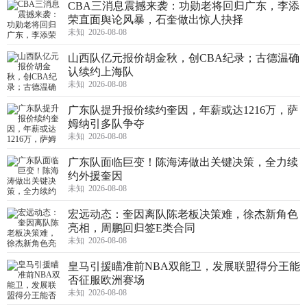
CBA三消息震撼来袭：功勋老将回归广东，李添
荣直面舆论风暴，石奎做出惊人抉择
未知 2026-08-08
山西队亿元报价胡金秋，创CBA纪录；古德温确
认续约上海队
未知 2026-08-08
广东队提升报价续约奎因，年薪或达1216万，萨
姆纳引多队争夺
未知 2026-08-08
广东队面临巨变！陈海涛做出关键决策，全力续
约外援奎因
未知 2026-08-08
宏远动态：奎因离队陈老板决策难，徐杰新角色
亮相，周鹏回归签E类合同
未知 2026-08-08
皇马引援瞄准前NBA双能卫，发展联盟得分王能
否征服欧洲赛场
未知 2026-08-08