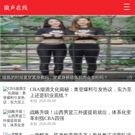
锻炼的时候要穿紧身裤吗，穿紧身裤锻炼肌肉会放松吗？
2
/
5
CBA烟酒文化揭秘：奥登爆料引发热议，实力至
上还是职业底线？
未知 2026-08-08
战略升级！山西男篮三外援提前就位，体系化变
革剑指CBA四强
未知 2026-08-08