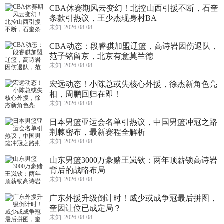
CBA休赛期风云变幻！北控山西引援不断，石奎
条款引热议，王少杰现身村BA
未知 2026-08-08
CBA动态：段睿骐加盟辽篮，高诗岩因伤退队，
范子铭留京，北京有意莫兰德
未知 2026-08-08
宏远动态！小陈总或失核心外援，徐杰新角色亮
相，周鹏回归在即！
未知 2026-08-08
日本男篮亚运会名单引热议，中国男篮冲冠之路
荆棘密布，最新赛程全解析
未知 2026-08-08
山东男篮3000万豪赌王岚钦：两年顶薪锁高诗岩
背后的战略布局
未知 2026-08-08
广东外援升级倒计时！威少或成争冠最后拼图，
奎因让位已成定局？
未知 2026-08-08