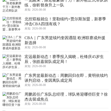
一觉醒来，陈老板豪掷千万！新外教正式带队训
练，徐昕替身升上一队
未知 2026-08-08
北控双核就位！里勒续约+贾尔斯加盟，新赛季
冲击CBA四强有戏？
未知 2026-08-08
CBA｜广东男篮续约奎因遇阻 欧洲联赛成外援
新选择
未知 2026-08-08
宏远最新动态！赛季投入揭晓，杜锋庆45岁生
辰，张皓嘉留队成定局！
未知 2026-08-08
广东男篮最新动态：周鹏回归在即，黄明依续约
谈判启动，奎因离队成定局
未知 2026-08-08
周鹏若任广东队总经理，球队将迎哪些巨变？徐
杰去留成焦点
未知 2026-08-08