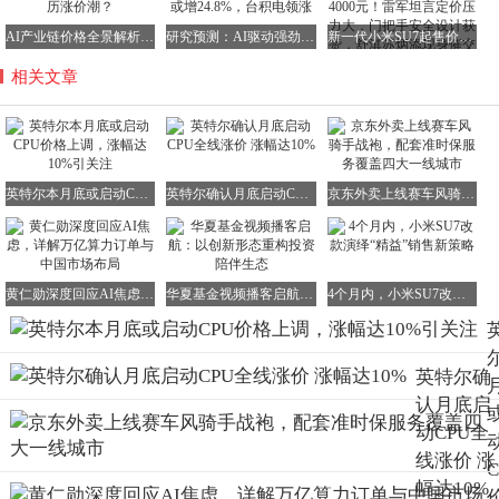
AI产业链价格全景解析：哪些核心环节正在经历涨价潮？
研究预测：AI驱动强劲，2026年晶圆代工产值或增24.8%，台积电领涨
新一代小米SU7起售价21.99万元，较前代涨4000元！雷军坦言定价压力大，门把手安全设计获赞，舒淇苏炳添现身催交付
相关文章
英特尔本月底或启动CPU价格上调，涨幅达10%引关注
英特尔确认月底启动CPU全线涨价 涨幅达10%
京东外卖上线赛车风骑手战袍，配套准时保服务覆盖四大一线城市
黄仁勋深度回应AI焦虑，详解万亿算力订单与中国市场布局
华夏基金视频播客启航：以创新形态重构投资陪伴生态
4个月内，小米SU7改款演绎“精益”销售新策略
英特尔确
认月底启
动CPU全
线涨价 涨
幅达10%