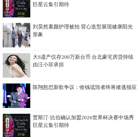
巨星云集引期待
刘昊然素颜护理被拍 背心造型展现健康阳光
形象
大S遗产仅存200万新台币 台北豪宅房贷持续
由汪小菲承担
陈翔怒怼新歌争议：收钱诋毁者终将难逃报应
贾斯汀·比伯确认加盟2026世界杯决赛中场秀
巨星云集引期待