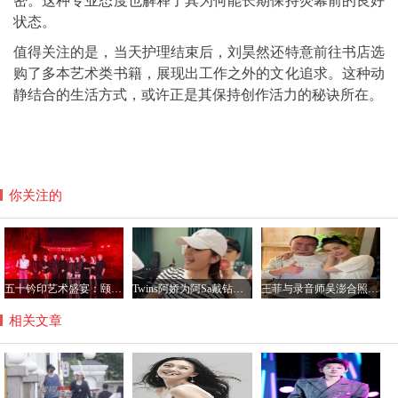
密。这种专业态度也解释了其为何能长期保持荧幕前的良好
状态。
值得关注的是，当天护理结束后，刘昊然还特意前往书店选
购了多本艺术类书籍，展现出工作之外的文化追求。这种动
静结合的生活方式，或许正是其保持创作活力的秘诀所在。
你关注的
五十钤印艺术盛宴：颐和园星光璀璨，群星共铸艺术新篇章
Twins阿娇为阿Sa戴钻石项链，阿Sa宣布结婚感情稳定
王菲与录音师吴澎合照曝光，56岁状态惊艳引热议
相关文章