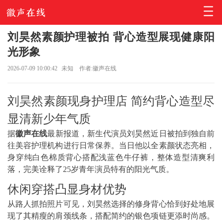
刘昊然素颜护理被拍 背心造型展现健康阳
光形象
2026-07-09 10:00:42
未知
作者:徽声在线
刘昊然素颜现身护理店 简约背心造型尽
显清新少年气质
据
徽声在线
最新报道，新生代演员刘昊然近日被拍到独自前
往美容护理机构进行日常保养。当日他以全素颜状态亮相，
身穿纯白色棉质背心搭配浅蓝色牛仔裤，整体造型清爽利
落，完美诠释了25岁青年演员特有的阳光气质。
休闲穿搭凸显身材优势
从路人抓拍照片可见，刘昊然选择的修身背心恰到好处地展
现了其精瘦的肩颈线条，搭配简约的银色项链更添时尚感。