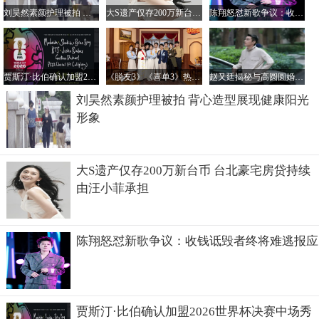
刘昊然素颜护理被拍 背心造型展现健康阳光形象
大S遗产仅存200万新台币 台北豪宅房贷持续由汪小菲承担
陈翔怒怼新歌争议：收钱诋毁者终将难逃报应
贾斯汀·比伯确认加盟2026世界杯决赛中场秀 巨星云集引期待
《脱友3》《喜单3》热播背后，喜综市场是否仅容得下“喜剧三强”？
赵又廷揭秘与高圆圆婚姻保鲜秘诀：家庭至上，默契配合
刘昊然素颜护理被拍 背心造型展现健康阳光
形象
大S遗产仅存200万新台币 台北豪宅房贷持续
由汪小菲承担
陈翔怒怼新歌争议：收钱诋毁者终将难逃报应
贾斯汀·比伯确认加盟2026世界杯决赛中场秀