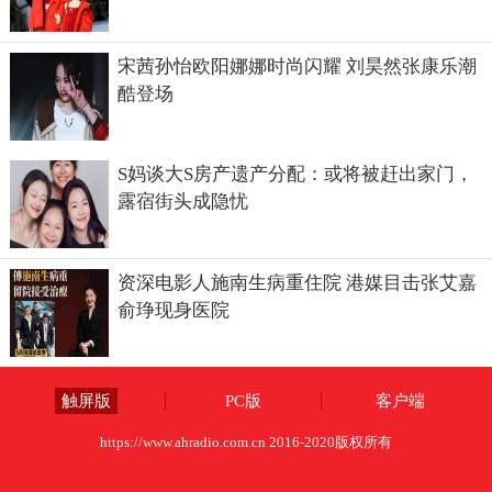
宋茜孙怡欧阳娜娜时尚闪耀 刘昊然张康乐潮
酷登场
S妈谈大S房产遗产分配：或将被赶出家门，
露宿街头成隐忧
资深电影人施南生病重住院 港媒目击张艾嘉
俞琤现身医院
触屏版
PC版
客户端
https://www.ahradio.com.cn 2016-2020版权所有