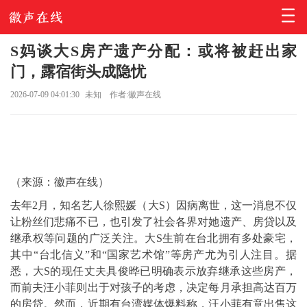
S妈谈大S房产遗产分配：或将被赶出家
门，露宿街头成隐忧
2026-07-09 04:01:30
未知
作者:徽声在线
（来源：徽声在线）
去年2月，知名艺人徐熙媛（大S）因病离世，这一消息不仅
让粉丝们悲痛不已，也引发了社会各界对她遗产、房贷以及
继承权等问题的广泛关注。大S生前在台北拥有多处豪宅，
其中“台北信义”和“国家艺术馆”等房产尤为引人注目。据
悉，大S的现任丈夫具俊晔已明确表示放弃继承这些房产，
而前夫汪小菲则出于对孩子的考虑，决定每月承担高达百万
的房贷。然而，近期有台湾媒体爆料称，汪小菲有意出售这