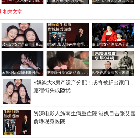
五十钤印艺术盛宴：颐和园星光璀璨，群星共铸艺术新篇章
Twins阿娇为阿Sa戴钻石项链，阿Sa宣布结婚感情稳定
王菲与录音师吴澎合照曝光，56岁状态惊艳引热议
相关文章
S妈谈大S房产遗产分配：或将被赶出家门，露宿街头成隐忧
资深电影人施南生病重住院 港媒目击张艾嘉俞琤现身医院
董璇携女小酒窝亲子走秀 Angelababy台下比心送暖
宋茜孙怡欧阳娜娜时尚闪耀 刘昊然张康乐潮酷登场
伊能静分享家庭动态：秦昊为新电影忙碌，米粒身高直追爸爸
95岁香港资深艺人朱维德逝世 曾为TVB开台元老之一
S妈谈大S房产遗产分配：或将被赶出家门，
露宿街头成隐忧
资深电影人施南生病重住院 港媒目击张艾嘉
俞琤现身医院