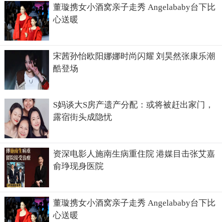
董璇携女小酒窝亲子走秀 Angelababy台下比
心送暖
宋茜孙怡欧阳娜娜时尚闪耀 刘昊然张康乐潮
酷登场
S妈谈大S房产遗产分配：或将被赶出家门，
露宿街头成隐忧
资深电影人施南生病重住院 港媒目击张艾嘉
俞琤现身医院
董璇携女小酒窝亲子走秀 Angelababy台下比
心送暖