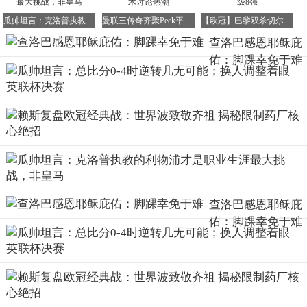
球25中10，莱利得到19分，尚帕尼得到16分，同样引领4人
瓜帅坦言：克洛普执教的利物浦才是职业生涯最大挑战，非皇马
曼联三传奇齐聚Peek平台 吉格斯加盟引爆战术讨论热潮
【欧冠】巴黎双杀切尔西，总比分8-2强势晋级8强
得分上双。
查洛巴感恩耶稣庇
佑：脚踝幸免于难
带着17分的领先优势进入第四节比赛，活塞队进一步扩大领
先优势至105-83。尽管奇才队随后打出一波11-4的攻势追
分，但詹金斯的三分命中为活塞队稳住阵脚，保持18分的领
先优势。奇才队并未放弃抵抗，一波7-0的攻势将分差缩小
至11分，打停活塞队。然而，活塞队随后换上哈里斯等主力
球员，重新扩大领先优势至126-110，锁定胜局。奇才队已
经无力扭转局势，最终活塞队取胜，送奇才队遭遇13连败的
查洛巴感恩耶稣庇
尴尬纪录。
佑：脚踝幸免于难
双方首发阵容
活塞队首发：奥萨尔、哈里斯、杜伦、坎宁安（伤退）、罗
宾逊
奇才队首发：莱利、库利巴利、吉尔、卡林顿、约翰逊